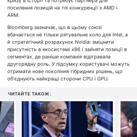
кризу в історії та потребує партнера для
посилення позицій на тлі конкуренції з AMD і
ARM.
Bloomberg зазначає, що в цьому союзі
вбачається не тільки рятувальне коло для Intel, а
й стратегічний розрахунок Nvidia: зміцнити
присутність в екосистемі x86 і зайняти позиції в
сегментах, де раніше компанія відігравала
другорядну роль. У підсумку користувачі можуть
отримати нове покоління гібридних рішень, що
об'єднують найкращі сторони CPU і GPU.
ЧИТАЙТЕ ТАКОЖ: