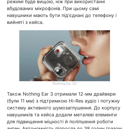
режимі буде вищою, ніж при використанні
вбудованих мікрофонів. При цьому самі
навушники мають бути під'єднані до телефону і
вийняті з кейса.
Nothing Ear (3)
Також Nothing Ear 3 отримали 12-мм драйвери
(були 11 мм) з підтримкою Hi-Res аудіо і потужну
систему активного шумозаглушення. До корпусу
навушників та кейса додали металеві елементи
для підвищення міцності й поліпшення роботи
антен. Автономність підросла до 38 годин (разом