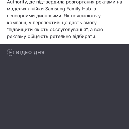
Authority, де підтвердила розгортання реклами на
моделях лінійки Samsung Family Hub із
Лонгріди
сенсорними дисплеями. Як пояснюють у
компанії, у перспективі це дасть змогу
Відео з Youtube
Статті
"підвищити якість обслуговування", а всю
рекламу обіцяють ретельно відбирати.
Інтерв'ю
Думки
ВІДЕО ДНЯ
Архів
Вакансії
Контакти
Послуги