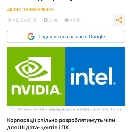
ДЕНИС ПОНОМАРЕНКО
16:42, 18.09.25
2 хв.
4689
Підпишіться на нас в Google
NVIDIA інвестує п'ять мільярдів доларів в Intel / фото Intel, Nvidia
Корпорації спільно розроблятимуть чіпи
для ШІ дата-центів і ПК.