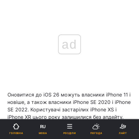
ad
Оновитися до iOS 26 можуть власники iPhone 11 і
новіше, а також власники iPhone SE 2020 і iPhone
SE 2022. Користувачі застарілих iPhone XS і
iPhone XR цього року залишилися без апдейту.
RU
Bloomberg
розповідав,
що iOS 26 підготує ґрунт
МОВА
ГОЛОВНА
РОЗДІЛИ
ПОГОДА
ЛАЙТ
для ювілейного iPhone у 2027 році, який буде