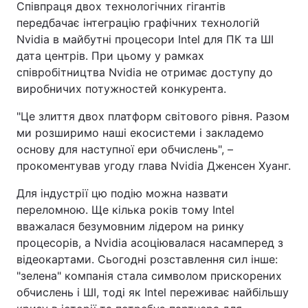
Співпраця двох технологічних гігантів
передбачає інтеграцію графічних технологій
Nvidia в майбутні процесори Intel для ПК та ШІ
дата центрів. При цьому у рамках
співробітництва Nvidia не отримає доступу до
виробничих потужностей конкурента.
"Це злиття двох платформ світового рівня. Разом
ми розширимо наші екосистеми і закладемо
основу для наступної ери обчислень", –
прокоментував угоду глава Nvidia Дженсен Хуанг.
Для індустрії цю подію можна назвати
переломною. Ще кілька років тому Intel
вважалася безумовним лідером на ринку
процесорів, а Nvidia асоціювалася насамперед з
відеокартами. Сьогодні розставлення сил інше:
"зелена" компанія стала символом прискорених
обчислень і ШІ, тоді як Intel переживає найбільшу