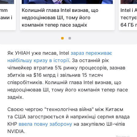
comm
Колишній глава Intel визнав, що
Intel 
ами і
недооцінював ШІ, тому його
тестує
компанія тепер пасе задніх
64 ГБ 
Як УНІАН уже писав, Intel
зараз переживає
найбільшу кризу в історії
. За останній рік
чіпмейкер втратив 5% ринку процесорів, зазнав
збитків на $16 млрд і звільнив 15 тисяч
співробітників
.
Колишній глава Intel визнав, що
недооцінював ШІ, тому його компанія тепер пасе
задніх.
Своєю чергою "технологічна війна" між Китаєм
та США загострюється й наприкінці серпня влада
КНР
ввела повну заборону
на закупівлю ШІ-чіпів
NVIDIA.