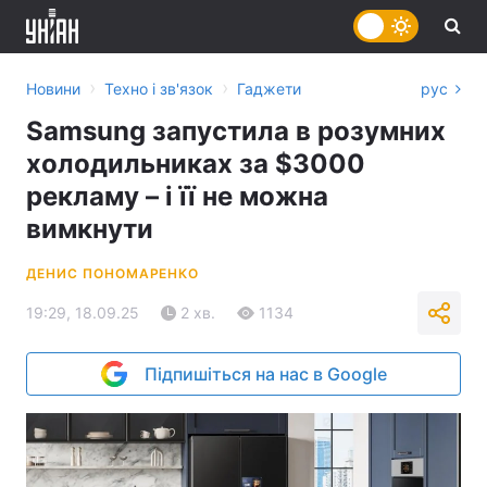
›
›
Новини
Техно і зв'язок
Гаджети
рус
Samsung запустила в розумних
холодильниках за $3000
рекламу – і її не можна
вимкнути
ДЕНИС ПОНОМАРЕНКО
19:29, 18.09.25
2 хв.
1134
Підпишіться на нас в Google