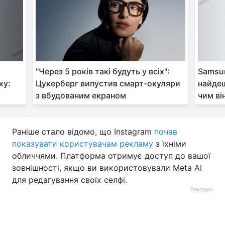
"Через 5 років такі будуть у всіх":
Samsun
ку:
Цукерберг випустив смарт-окуляри
найде
з вбудованим екраном
чим ві
Раніше стало відомо, що Instagram
почав
показувати користувачам рекламу
з їхніми
обличчями. Платформа отримує доступ до вашої
зовнішності, якщо ви використовували Meta AI
для редагування своїх селфі.
Реклама