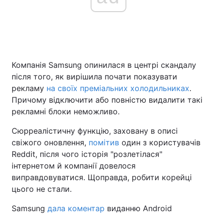
Головна
Війна
Україна
Політика
Компанія Samsung опинилася в центрі скандалу
після того, як вирішила почати показувати
Економіка
Світ
рекламу
на своїх преміальних холодильниках
.
Причому відключити або повністю видалити такі
Спорт
Наука
рекламні блоки неможливо.
Техно і зв'язок
Лайт
Сюрреалістичну функцію, заховану в описі
свіжого оновлення,
помітив
один з користувачів
Зброя
Інциденти
Reddit, після чого історія "розлетілася"
інтернетом й компанії довелося
Здоров'я
Туризм
виправдовуватися. Щоправда, робити корейці
цього не стали.
Цікавинки
Погода
Samsung
дала коментар
виданню Android
Екологія
Регіони