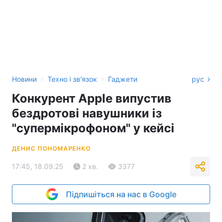
›
›
Новини
Техно і зв'язок
Гаджети
рус
Конкурент Apple випустив
бездротові навушники із
"супермікрофоном" у кейсі
ДЕНИС ПОНОМАРЕНКО
17:45, 18.09.25
2 хв.
3377
Підпишіться на нас в Google