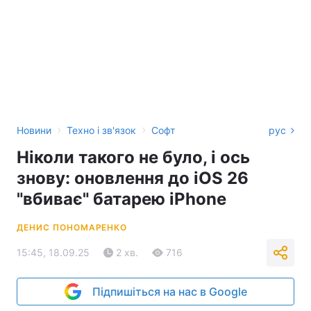
›
›
Новини
Техно і зв'язок
Софт
рус
Ніколи такого не було, і ось
знову: оновлення до iOS 26
"вбиває" батарею iPhone
ДЕНИС ПОНОМАРЕНКО
15:45, 18.09.25
2 хв.
716
Підпишіться на нас в Google