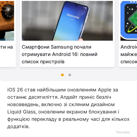
ти на
Смартфони Samsung почали
Androi
отримувати Android 16: повний
майже 
список пристроїв
списо
iOS 26 став найбільшим оновленням Apple за
останнє десятиліття. Апдейт приніс безліч
нововведень, включно зі скляним дизайном
Liquid Glass, оновленим екраном блокування і
функцією перекладу в реальному часі для кількох
додатків.
Реклама