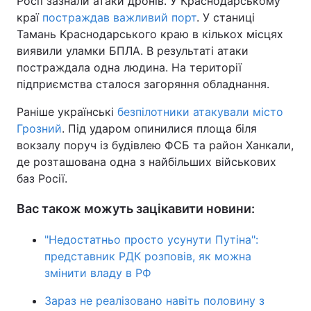
Росії зазнали атаки дронів. У Краснодарському
краї
постраждав важливий порт
. У станиці
Тамань Краснодарського краю в кількох місцях
виявили уламки БПЛА. В результаті атаки
постраждала одна людина. На території
підприємства сталося загоряння обладнання.
Раніше українські
безпілотники атакували місто
Грозний
. Під ударом опинилися площа біля
вокзалу поруч із будівлею ФСБ та район Ханкали,
де розташована одна з найбільших військових
баз Росії.
Вас також можуть зацікавити новини:
"Недостатньо просто усунути Путіна":
представник РДК розповів, як можна
змінити владу в РФ
Зараз не реалізовано навіть половину з