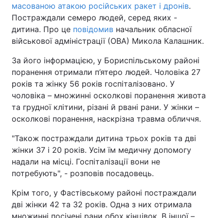
масованою атакою російських ракет і дронів
.
Постраждали семеро людей, серед яких -
дитина. Про це
повідомив
начальник обласної
військової адміністрації (ОВА) Микола Калашник.
За його інформацією, у Бориспільському районі
поранення отримали п’ятеро людей. Чоловіка 27
років та жінку 56 років госпіталізовано. У
чоловіка – множинні осколкові поранення живота
та грудної клітини, різані й рвані рани. У жінки –
осколкові поранення, наскрізна травма обличчя.
"Також постраждали дитина трьох років та дві
жінки 37 і 20 років. Усім їм медичну допомогу
надали на місці. Госпіталізації вони не
потребують", - розповів посадовець.
Крім того, у Фастівському районі постраждали
дві жінки 42 та 32 років. Одна з них отримала
множинні посічені рани обох кінцівок. В іншої –