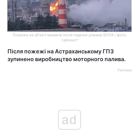
Пожежа на об'єкті виникла після падіння уламків БПЛА / фото:
скріншот
Після пожежі на Астраханському ГПЗ
зупинено виробництво моторного палива.
Реклама
ad