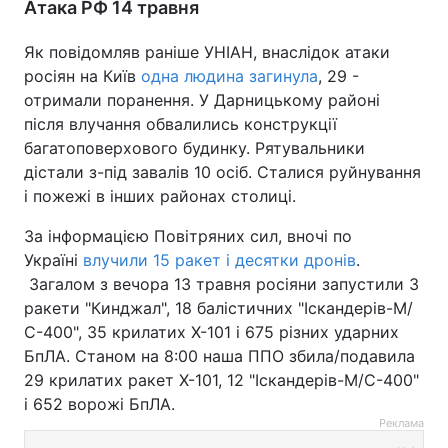
Атака РФ 14 травня
Як повідомляв раніше УНІАН, внаслідок атаки
росіян на Київ
одна людина загинула
, 29 -
отримали поранення. У Дарницькому районі
після влучання обвалились конструкції
багатоповерхового будинку. Рятувальники
дістали з-під завалів 10 осіб. Сталися руйнування
і пожежі в інших районах столиці.
За інформацією Повітряних сил, вночі по
Україні
влучили 15 ракет і десятки дронів
.
Загалом з вечора 13 травня росіяни запустили 3
ракети "Кинджал", 18 балістичних "Іскандерів-М/
С-400", 35 крилатих Х-101 і 675 різних ударних
БпЛА. Станом на 8:00 наша ППО збила/подавила
29 крилатих ракет Х-101, 12 "Іскандерів-М/С-400"
і 652 ворожі БпЛА.
Реклама