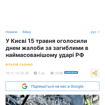
›
Новини
Війна
рус
У Києві 15 травня оголосили
днем жалоби за загиблими в
наймасованішому ударі РФ
ВІТАЛІЙ САЄНКО
18:11, 14.05.26
2 хв.
3098
ОНОВЛЕНО
Підпишіться на нас в Google