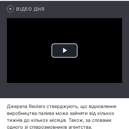
ВІДЕО ДНЯ
Лонгріди
Відео з Youtube
Статті
Інтерв'ю
Думки
Архів
Вакансії
Play
Контакти
Video
Послуги
Джерела Reuters стверджують, що відновлення
виробництва палива може зайняти від кількох
тижнів до кількох місяців. Також, за словами
одного зі співрозмовників агентства,