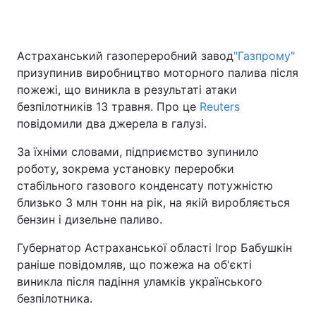
Астраханський газопереробний завод
"Газпрому"
Головна
Війна
призупинив виробництво моторного палива після
пожежі, що виникла в результаті атаки
Україна
Політика
безпілотників 13 травня. Про це
Reuters
повідомили два джерела в галузі.
Економіка
Світ
За їхніми словами, підприємство зупинило
Спорт
Наука
роботу, зокрема установку переробки
стабільного газового конденсату потужністю
Техно і зв'язок
Лайт
близько 3 млн тонн на рік, на якій виробляється
Зброя
Інциденти
бензин і дизельне паливо.
Губернатор Астраханської області Ігор Бабушкін
Здоров'я
Туризм
раніше повідомляв, що пожежа на об'єкті
Цікавинки
Погода
виникла після падіння уламків українського
безпілотника.
Екологія
Регіони