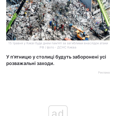
15 травня у Києві буде днем пам’яті за загиблими внаслідок атаки
РФ / фото - ДСНС Києва
У п’ятницю у столиці будуть заборонені усі
розважальні заходи.
Реклама
ad