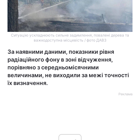
Ситуацію ускладнюють сильне задимлення, повалені дерева та
важкодоступна місцевість / фото ДАВЗ
За наявними даними, показники рівня
радіаційного фону в зоні відчуження,
порівняно з середньомісячними
величинами, не виходили за межі точності
їх визначення.
Реклама