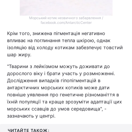
Морський котик незвичного забарвлення /
facebook.com/AntarcticCenter
Крім того, знижена пігментація негативно
впливає на поглинання тепла шкірою, однак
ізоляцію від холоду котикам забезпечує товстий
шар жиру.
"Тварини з лейкізмом можуть доживати до
дорослого віку і брати участь у розмноженні.
Дослідження випадків гіпопігментацій в
антарктичних морських котиків може дати
повніше уявлення про генетичне різноманіття в
їхній популяції та краще зрозуміти адаптації цих
морських ссавців до умов середовища", -
зазначають у центрі.
ЧИТАЙТЕ ТАКОЖ: