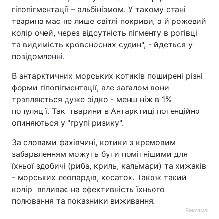
гіпопігментації – альбінізмом. У такому стані
тварина має не лише світлі покриви, а й рожевий
колір очей, через відсутність пігменту в рогівці
та видимість кровоносних судин", - йдеться у
повідомленні.
В антарктичних морських котиків поширені різні
форми гіпопігментації, але загалом вони
трапляються дуже рідко - менш ніж в 1%
популяції. Такі тварини в Антарктиці потенційно
опиняються у "групі ризику".
За словами фахівчині, котики з кремовим
забарвленням можуть бути помітнішими для
їхньої здобичі (риба, криль, кальмари) та хижаків
- морських леопардів, косаток. Також такий
колір впливає на ефективність їхнього
полювання та показники виживання.
Реклама