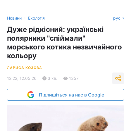
›
Новини
Екологія
рус
Дуже рідкісний: українські
полярники "спіймали"
морського котика незвичайного
кольору
ЛАРИСА КОЗОВА
12:22, 12.05.26
3 хв.
1357
Підпишіться на нас в Google