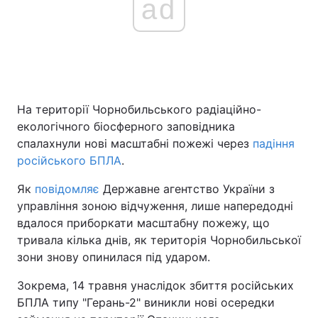
ad
Головна
Війна
Україна
Політика
На території Чорнобильського радіаційно-
Економіка
Світ
екологічного біосферного заповідника
спалахнули нові масштабні пожежі через
падіння
Спорт
Наука
російського БПЛА
.
Техно і зв'язок
Лайт
Як
повідомляє
Державне агентство України з
управління зоною відчуження, лише напередодні
Зброя
Інциденти
вдалося приборкати масштабну пожежу, що
тривала кілька днів, як територія Чорнобильської
Здоров'я
Туризм
зони знову опинилася під ударом.
Цікавинки
Погода
Зокрема, 14 травня унаслідок збиття російських
БПЛА типу "Герань-2" виникли нові осередки
Екологія
Регіони