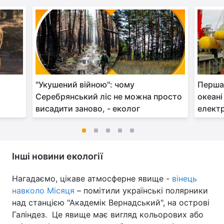
"Укушений війною": чому
Перша 
Серебрянський ліс не можна просто
океані
висадити заново, - еколог
елект
Інші новини екології
Нагадаємо, цікаве атмосферне явище -
вінець
навколо Місяця
– помітили українські полярники
над станцією "Академік Вернадський", на острові
Галіндез. Це явище має вигляд кольорових або