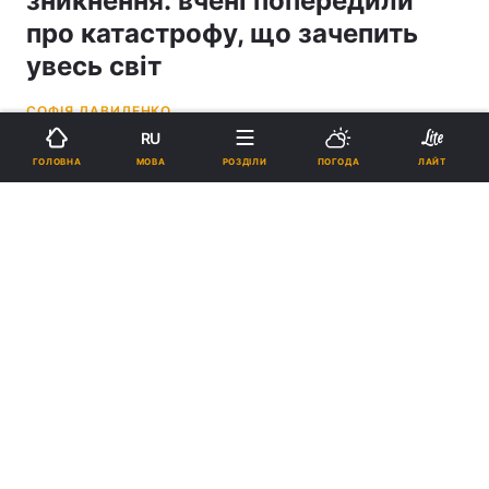
зникнення: вчені попередили
про катастрофу, що зачепить
увесь світ
СОФІЯ ДАВИДЕНКО
RU
12:44, 11.05.26
2 хв.
2298
МОВА
ГОЛОВНА
РОЗДІЛИ
ПОГОДА
ЛАЙТ
Підпишіться на нас в Google
Ліс є самопідтримуючим механізмом, який сам створює до