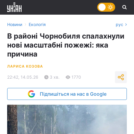
›
Новини
Екологія
рус
В районі Чорнобиля спалахнули
нові масштабні пожежі: яка
причина
ЛАРИСА КОЗОВА
22:42, 14.05.26
3 хв.
1770
Підпишіться на нас в Google