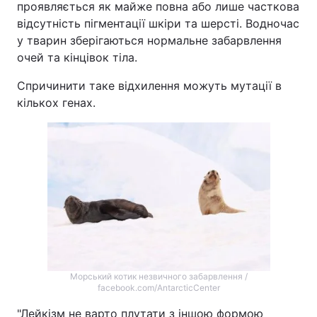
проявляється як майже повна або лише часткова
відсутність пігментації шкіри та шерсті. Водночас
у тварин зберігаються нормальне забарвлення
очей та кінцівок тіла.
Спричинити таке відхилення можуть мутації в
кількох генах.
Морський котик незвичного забарвлення /
facebook.com/AntarcticCenter
"Лейкізм не варто плутати з іншою формою