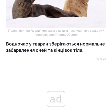
Полярники "спіймали" морського котика незвичайного кольору /
facebook.com/AntarcticCenter
Водночас у тварин зберігаються нормальне
забарвлення очей та кінцівок тіла.
Реклама
ad