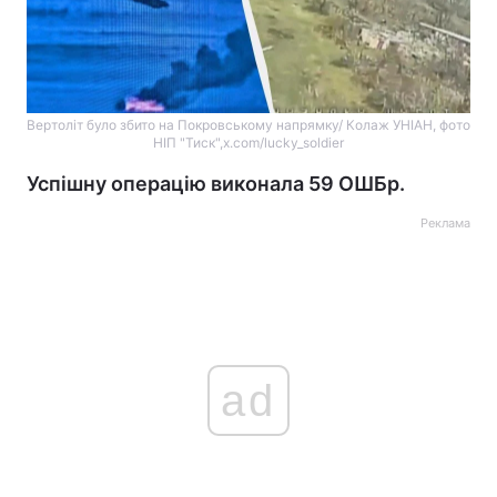
Вертоліт було збито на Покровському напрямку/ Колаж УНІАН, фото
НІП "Тиск",x.com/lucky_soldier
Успішну операцію виконала 59 ОШБр.
Реклама
ad