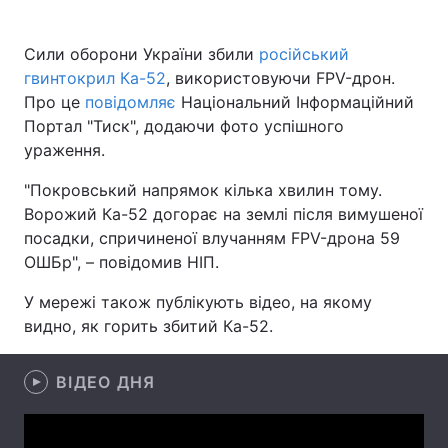
Сили оборони України збили
російський
гвинтокрил Ка-52
, використовуючи FPV-дрон.
Головна
Війна
Про це
повідомляє
Національний Інформаційний
Портал "Тиск", додаючи фото успішного
Україна
Політика
ураження.
Економіка
Світ
"Покровський напрямок кілька хвилин тому.
Ворожий Ка-52 догорає на землі після вимушеної
Спорт
Наука
посадки, спричиненої влучанням FPV-дрона 59
ОШБр", – повідомив НІП.
Техно і зв'язок
Лайт
У мережі також публікують відео, на якому
Зброя
Інциденти
видно, як горить збитий Ка-52.
Здоров'я
Туризм
ВІДЕО ДНЯ
Цікавинки
Погода
Екологія
Регіони