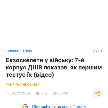
›
Новини
Війна
рус
Екзоскелети у війську: 7-й
корпус ДШВ показав, як першим
тестує їх (відео)
ТАНЯ ПОЛЯКОВСЬКА
13:36, 20.03.26
2 хв.
13834
Підпишіться на нас в Google