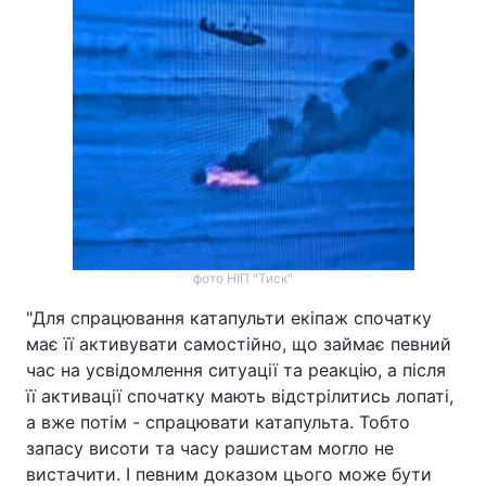
фото НІП "Тиск"
"Для спрацювання катапульти екіпаж спочатку
має її активувати самостійно, що займає певний
час на усвідомлення ситуації та реакцію, а після
її активації спочатку мають відстрілитись лопаті,
а вже потім - спрацювати катапульта. Тобто
запасу висоти та часу рашистам могло не
вистачити. І певним доказом цього може бути