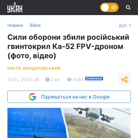
›
Новини
Війна
рус
Сили оборони збили російський
гвинтокрил Ка-52 FPV-дроном
(фото, відео)
НІКІТА ШЕНДЕРОВСЬКИЙ
13:51, 20.03.26
2 хв.
4294
ОНОВЛЕНО
Підпишіться на нас в Google