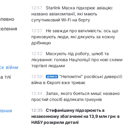
12:57
Starlink Маска підкорює авіацію:
названо авіакомпанії, які мають
апевно
супутниковий Wi-Fi на борту
селення
12:57
Не завжди про ввічливість: ось що
приховують люди, які дякують за кожну
дрібницю
12:52
Маскують під роботу, шлюб та
лікування: голова Нацполіції про нові схеми
торгівлі людьми
ск війни
а тлі
12:50
"Непомітні" російські диверсії:
ДУМКА
війна в Європі вже триває
12:44
Запах, якого бояться миші: названо
простий спосіб відлякати гризунів
лення
12:35
Стефанішину підозрюють в
незаконному збагаченні на 13,9 млн грн: в
НАБУ розкрили деталі