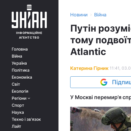
›
Новини
Війна
Путін розумі
ІНФОРМАЦІЙНЕ
тому подвоїт
АГЕНТСТВО
Atlantic
Головна
Війна
Україна
Катерина Гірник
11:41, 03.
Політика
Економіка
Підпиш
Світ
Екологія
У Москві перемир’я сп
Регіони
Спорт
Наука
Техно і зв'язок
Лайт