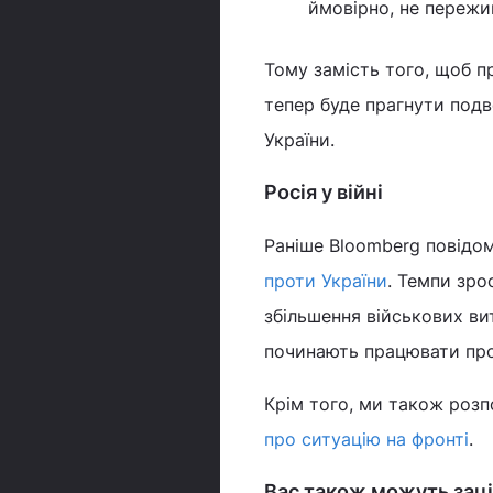
ймовірно, не пережи
Тому замість того, щоб п
тепер буде прагнути под
України.
Росія у війні
Раніше Bloomberg повідо
проти України
. Темпи зро
збільшення військових ви
починають працювати прот
Крім того, ми також розп
про ситуацію на фронті
.
Вас також можуть заці