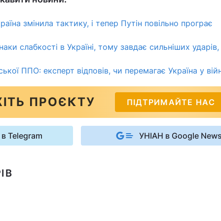
країна змінила тактику, і тепер Путін повільно програє
аки слабкості в Україні, тому завдає сильніших ударів,
ької ППО: експерт відповів, чи перемагає Україна у війн
ІТЬ ПРОЄКТУ
ПІДТРИМАЙТЕ НАС
 в Telegram
УНІАН в Google New
ІВ