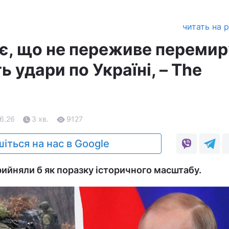
читать на 
є, що не переживе перемир’
ь удари по Україні, – The
06.26
3 хв.
9127
іться на нас в Google
рийняли б як поразку історичного масштабу.