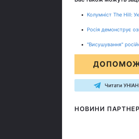
Колумніст The Hill: У
Росія демонструє озн
"Висушування" російс
ДОПОМОЖ
Читати УНІАН
НОВИНИ ПАРТНЕР