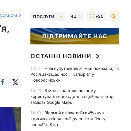
русском
RU
+35
ПОСЛУГИ
я,
ПІДТРИМАЙТЕ НАС
ОСТАННІ НОВИНИ
14:21
Нові супутникові знімки показали, як
Росія захищає носії "Калібрів" у
Новоросійську
14:20
6 млн завантажень: чому
користувачі переходять на цей навігатор
замість Google Maps
14:19
Відомий співак-воїн вибухнув
критикою після приїзду соліста "Ногу
свело!" в Київ