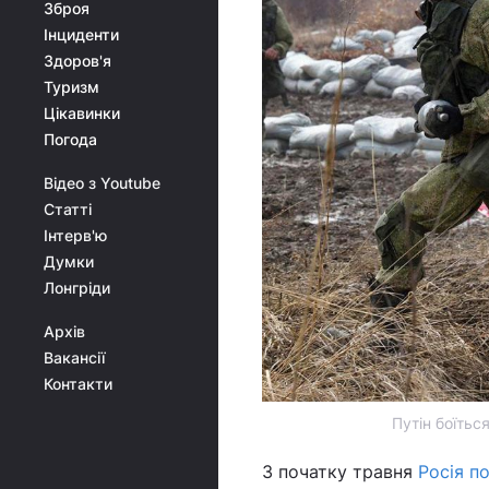
Зброя
Інциденти
Здоров'я
Туризм
Цікавинки
Погода
Відео з Youtube
Статті
Інтерв'ю
Думки
Лонгріди
Архів
Вакансії
Контакти
Путін боїтьс
З початку травня
Росія п