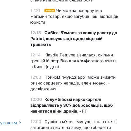
12:21
Чи можна повернути в
УНІАН
магазин товар, якщо загубив чек: відповідь
юриста
12:15
Сибіга: Б’ємося за кожну ракету до
Patriot, консультації щодо ліцензій
тривають
12:14
Klavdia Petrivna зізналася, скільки
грошей їй потрібно для комфортного життя
в Києві (відео)
12:03
Прийом "Мунджаро" може знизити
ризик серцевих нападів, але є нюанс, -
дослідження
12:00
Колумбійські наркокартелі
відправляють у ЗСУ добровольців, щоб
навчитися війні дронів, - FT
12:00
Сушіння м'яти - минуле століття: як
русском
заготовити листя на зиму, щоб зберегти