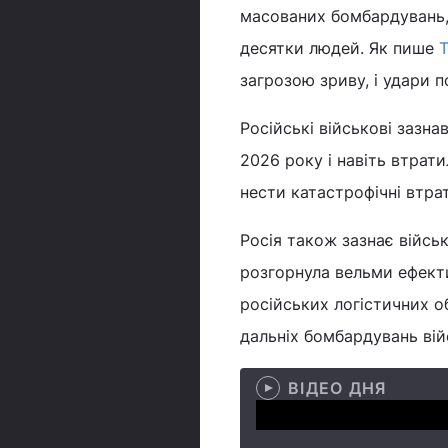
масованих бомбардувань, 
десятки людей. Як пише
T
загрозою зриву, і удари
Російські військові зазн
2026 року і навіть втрат
нести катастрофічні втрат
Росія також зазнає війсь
розгорнула вельми ефекти
російських логістичних о
дальніх бомбардувань війс
ВІДЕО ДНЯ