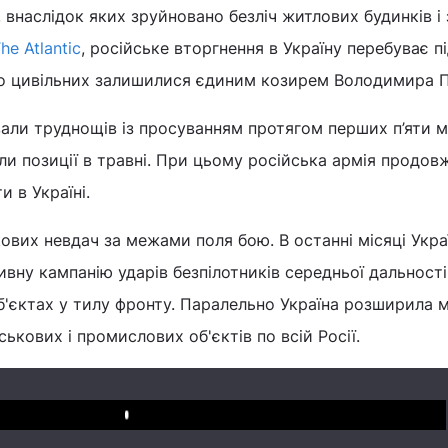
внаслідок яких зруйновано безліч житлових будинків і 
he Atlantic
, російське вторгнення в Україну перебуває п
 по цивільних залишилися єдиним козирем Володимира П
авали труднощів із просуванням протягом перших п’яти м
или позиції в травні. При цьому російська армія продов
и в Україні.
кових невдач за межами поля бою. В останні місяці Укра
вну кампанію ударів безпілотників середньої дальності
б'єктах у тилу фронту. Паралельно Україна розширила 
ькових і промислових об'єктів по всій Росії.
Play