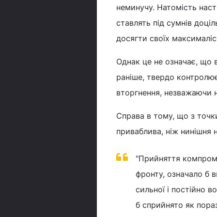
неминучу. Натомість наст
ставлять під сумнів доці
досягти своїх максималіст
Однак це не означає, що в
раніше, твердо контролює
вторгнення, незважаючи н
Справа в тому, що з точ
приваблива, ніж нинішня н
"Прийняття компромі
фронту, означало б в
сильної і постійно в
б сприйнято як пора