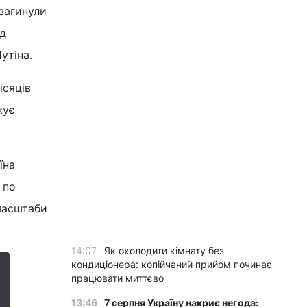
загинули
ід
утіна.
ісяців
жує
їна
 по
масштаби
14:07
Як охолодити кімнату без
кондиціонера: копійчаний прийом починає
працювати миттєво
13:46
7 серпня Україну накриє негода: