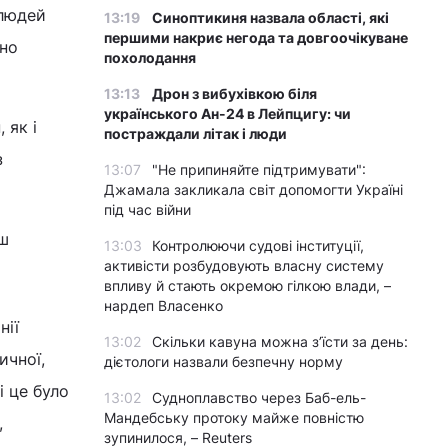
 людей
13:19
Синоптикиня назвала області, які
першими накриє негода та довгоочікуване
ьно
похолодання
13:13
Дрон з вибухівкою біля
українського Ан-24 в Лейпцигу: чи
 як і
постраждали літак і люди
з
13:07
"Не припиняйте підтримувати":
Джамала закликала світ допомогти Україні
під час війни
нш
13:03
Контролюючи судові інституції,
активісти розбудовують власну систему
впливу й стають окремою гілкою влади, –
нардеп Власенко
нії
13:02
Скільки кавуна можна з’їсти за день:
ичної,
дієтологи назвали безпечну норму
і це було
13:02
Судноплавство через Баб-ель-
Мандебську протоку майже повністю
,
зупинилося, – Reuters