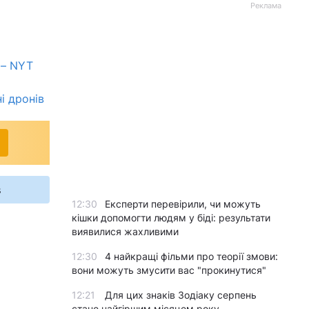
Реклама
 – NYT
і дронів
s
12:30
Експерти перевірили, чи можуть
кішки допомогти людям у біді: результати
виявилися жахливими
12:30
4 найкращі фільми про теорії змови:
вони можуть змусити вас "прокинутися"
12:21
Для цих знаків Зодіаку серпень
стане найгіршим місяцем року