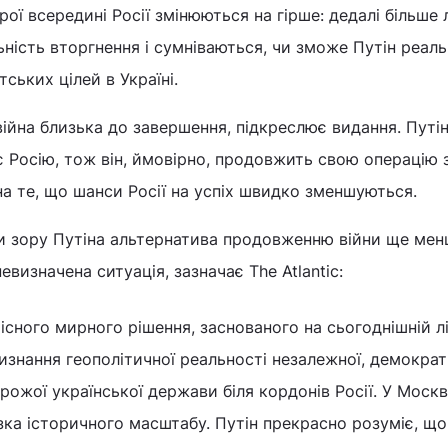
рої всередині Росії змінюються на гірше: дедалі більше
льність вторгнення і сумніваються, чи зможе Путін реал
ських цілей в Україні.
ійна близька до завершення, підкреслює видання. Путін,
 Росію, тож він, ймовірно, продовжить свою операцію 
а те, що шанси Росії на успіх швидко зменшуються.
ки зору Путіна альтернатива продовженню війни ще ме
евизначена ситуація, зазначає The Atlantic:
сного мирного рішення, заснованого на сьогоднішній лі
изнання геополітичної реальності незалежної, демократ
орожої української держави біля кордонів Росії. У Москв
зка історичного масштабу. Путін прекрасно розуміє, що