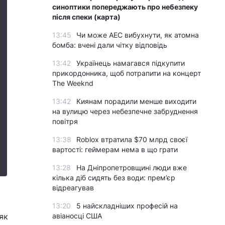
синоптики попереджають про небезпеку
після спеки (карта)
13:45
Чи може АЕС вибухнути, як атомна
бомба: вчені дали чітку відповідь
13:42
Українець намагався підкупити
прикордонника, щоб потрапити на концерт
The Weeknd
13:42
Киянам порадили менше виходити
на вулицю через небезпечне забруднення
повітря
13:38
Roblox втратила $70 млрд своєї
вартості: геймерам нема в що грати
13:28
На Дніпропетровщині люди вже
кілька діб сидять без води: прем’єр
відреагував
13:20
5 найскладніших професій на
як
авіаносці США