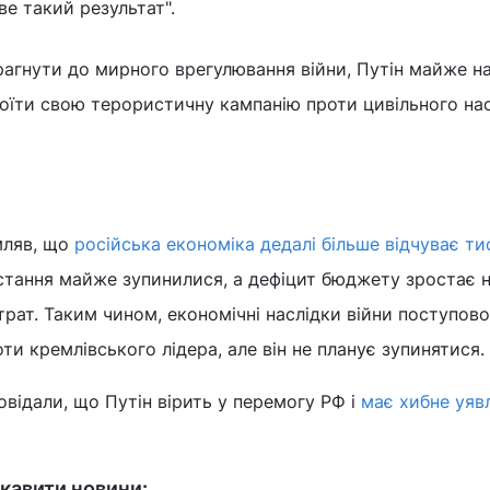
ве такий результат".
рагнути до мирного врегулювання війни, Путін майже н
воїти свою терористичну кампанію проти цивільного на
мляв, що
російська економіка дедалі більше відчуває ти
стання майже зупинилися, а дефіцит бюджету зростає н
трат. Таким чином, економічні наслідки війни поступово
и кремлівського лідера, але він не планує зупинятися.
овідали, що Путін вірить у перемогу РФ і
має хибне уяв
кавити новини: