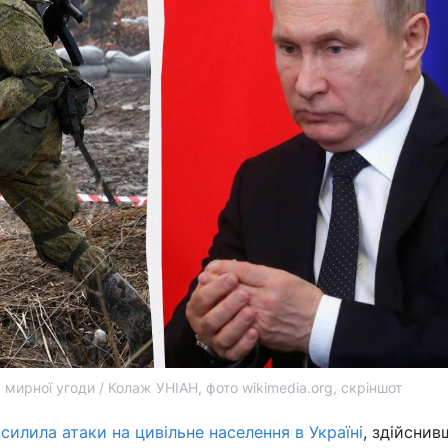
я мирної угоди / Колаж УНІАН, фото wikimedia.org, скріншот
осилила атаки на цивільне населення в Україні
, здійснив