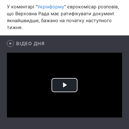
У коментарі "
Укрінформу
" єврокомісар розповів,
Лонгріди
що Верховна Рада має ратифікувати документ
якнайшвидше, бажано на початку наступного
тижня.
Відео з Youtube
Статті
Інтерв'ю
Думки
ВІДЕО ДНЯ
Архів
Вакансії
Контакти
Послуги
Play
Video