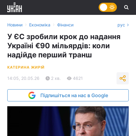
›
›
Новини
Економіка
Фінанси
рус
У ЄС зробили крок до надання
Україні €90 мільярдів: коли
надійде перший транш
КАТЕРИНА ЖИРІЙ
14:05, 20.05.26
2 хв.
4621
Підпишіться на нас в Google