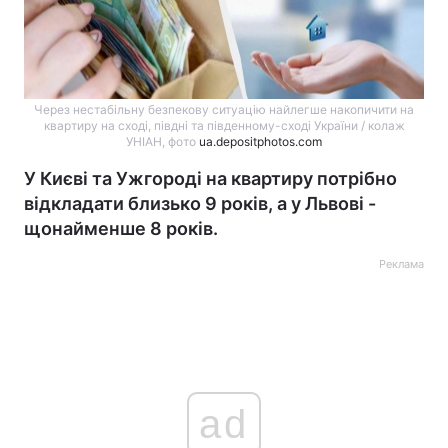
Через нестабільну безпекову ситуацію найлегше накопичити на
квартиру на сході, півдні та південному-сході України / колаж
УНІАН, фото
ua.depositphotos.com
У Києві та Ужгороді на квартиру потрібно
відкладати близько 9 років, а у Львові -
щонайменше 8 років.
Реклама
ad