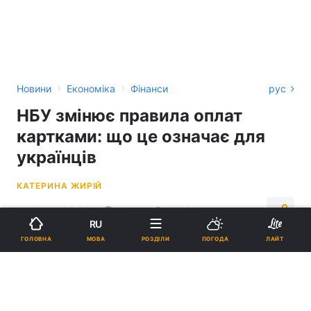
›
›
Новини
Економіка
Фінанси
рус
НБУ змінює правила оплат
картками: що це означає для
українців
КАТЕРИНА ЖИРІЙ
13:24, 20.05.26
3 хв.
36861
RU
МОВА
ГОЛОВНА
РОЗДІЛИ
ПОГОДА
ЛАЙТ
Підпишіться на нас в Google