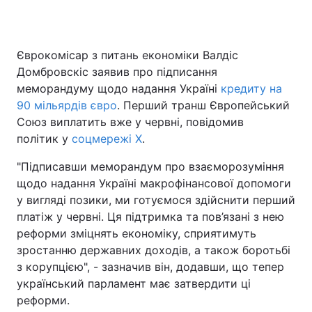
Єврокомісар з питань економіки Валдіс
Головна
Війна
Домбровскіс заявив про підписання
меморандуму щодо надання Україні
кредиту на
Україна
Політика
90 мільярдів євро
. Перший транш Європейський
Союз виплатить вже у червні, повідомив
Економіка
Світ
політик у
соцмережі X
.
Спорт
Наука
"Підписавши меморандум про взаєморозуміння
щодо надання Україні макрофінансової допомоги
Техно і зв'язок
Лайт
у вигляді позики, ми готуємося здійснити перший
Зброя
Інциденти
платіж у червні. Ця підтримка та пов’язані з нею
реформи зміцнять економіку, сприятимуть
Здоров'я
Туризм
зростанню державних доходів, а також боротьбі
з корупцією", - зазначив він, додавши, що тепер
Цікавинки
Погода
український парламент має затвердити ці
реформи.
Екологія
Регіони