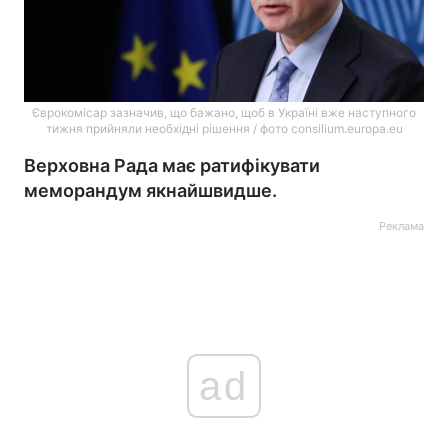
Єврокомісар зазначив, що бажано, щоб в Україні вже наступного
тижня прийняли необхідні рішення / фото consilium.europa.eu
Верховна Рада має ратифікувати
меморандум якнайшвидше.
Реклама
ad