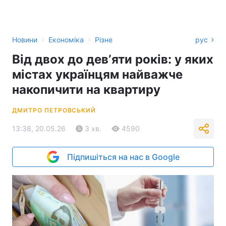
›
›
Новини
Економіка
Різне
рус
Від двох до девʼяти років: у яких
містах українцям найважче
накопичити на квартиру
ДМИТРО ПЕТРОВСЬКИЙ
13:38, 20.05.26
3 хв.
4590
Підпишіться на нас в Google