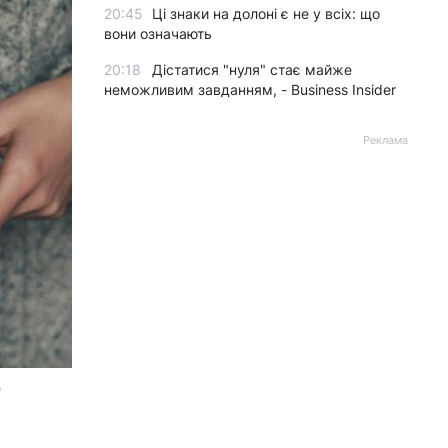
20:45
Ці знаки на долоні є не у всіх: що
вони означають
20:18
Дістатися "нуля" стає майже
неможливим завданням, - Business Insider
Реклама
о