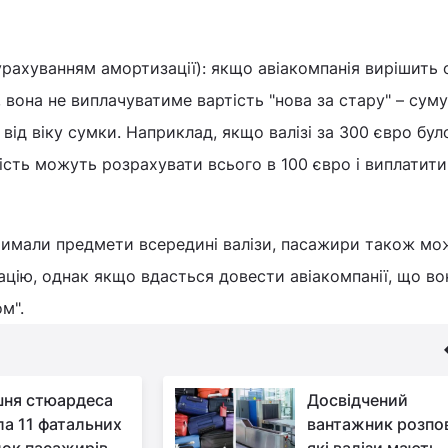
урахуванням амортизації): якщо авіакомпанія вирішить 
, вона не виплачуватиме вартість "нова за стару" – суму
від віку сумки. Наприклад, якщо валізі за 300 євро бул
тість можуть розрахувати всього в 100 євро і виплатит
имали предмети всередині валізи, пасажири також мо
цію, однак якщо вдасться довести авіакомпанії, що во
м".
ня стюардеса
Досвідчений
ла 11 фатальних
вантажник розпов