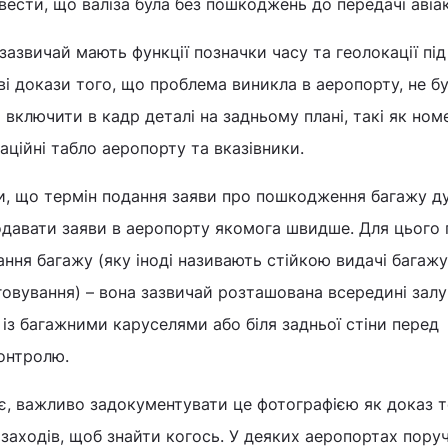
ести, що валіза була без пошкоджень до передачі авіак
зазвичай мають функції позначки часу та геолокації під
і докази того, що проблема виникла в аеропорту, не б
 включити в кадр деталі на задньому плані, такі як ном
аційні табло аеропорту та вказівники.
и, що термін подання заяви про пошкодження багажу д
 подавати заяви в аеропорту якомога швидше. Для цього 
ання багажу (яку іноді називають стійкою видачі багажу
овування) – вона зазвичай розташована всередині залу
 із багажними каруселями або біля задньої стіни перед
онтролю.
є, важливо задокументувати це фотографією як доказ т
 заходів, щоб знайти когось. У деяких аеропортах поруч