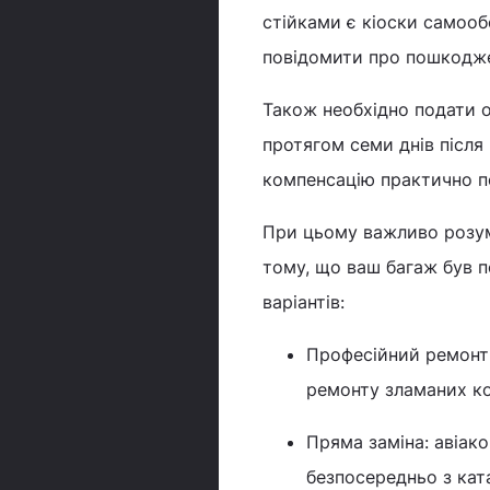
стійками є кіоски самооб
повідомити про пошкодж
Також необхідно подати оф
протягом семи днів після
компенсацію практично п
При цьому важливо розум
тому, що ваш багаж був п
варіантів:
Професійний ремонт:
ремонту зламаних ко
Пряма заміна: авіак
безпосередньо з ката