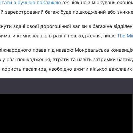
літати з ручною поклажею
аж ніяк не з міркувань економі
ній зареєстрований багаж буде пошкоджений або зникне
ути здачі своєї дорогоцінної валізи в багажне відділен
римати компенсацію в разі її пошкодження, пише
The Mi
н міжнародного права під назвою Монреальська конвенція
 у разі пошкодження, втрати та навіть затримки багажу
 користь пасажира, необхідно вжити кількох важливих 