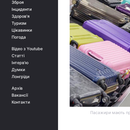
Зброя
Інциденти
Здоров'я
Туризм
Цікавинки
Погода
Відео з Youtube
Статті
Інтерв'ю
Думки
Лонгріди
Архів
Вакансії
Контакти
Пасажири мають пр