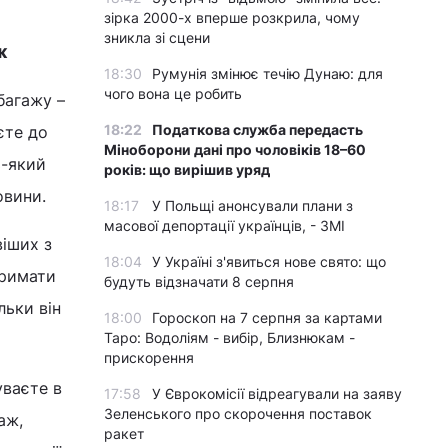
зірка 2000-х вперше розкрила, чому
зникла зі сцени
ж
18:30
Румунія змінює течію Дунаю: для
чого вона це робить
багажу –
18:22
Податкова служба передасть
єте до
Міноборони дані про чоловіків 18–60
ь-який
років: що вирішив уряд
овини.
18:17
У Польщі анонсували плани з
масової депортації українців, - ЗМІ
віших з
18:04
У Україні з'явиться нове свято: що
тримати
будуть відзначати 8 серпня
льки він
18:00
Гороскоп на 7 серпня за картами
Таро: Водоліям - вибір, Близнюкам -
прискорення
уваєте в
17:58
У Єврокомісії відреагували на заяву
Зеленського про скорочення поставок
аж,
ракет