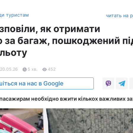
ди туристам
читать на 
зповіли, як отримати
 за багаж, пошкоджений пі
ельоту
 20.05.26
5 хв.
452
іться на нас в Google
пасажирам необхідно вжити кількох важливих за