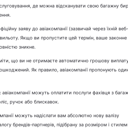
слуговування, де можна відсканувати свою багажну бир
ення.
іційну заяву до авіакомпанії (зазвичай через їхній веб
 вильоту. Якщо ви пропустите цей термін, ваше законне
овністю зникне.
іти, що ви не отримаєте автоматично грошову виплату
ошкоджений. Як правило, авіакомпанії пропонують один
 авіакомпанії можуть оплатити послуги фахівця з бага
ліс, ручок або блискавок.
омпанії можуть надіслати вам абсолютно нову валізу
логу брендів-партнерів, підібрану за розміром і стилем