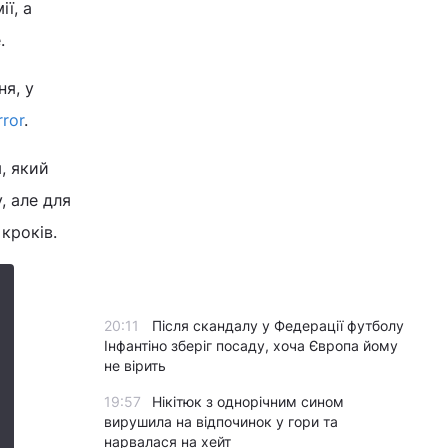
ї, а
.
ня, у
rror
.
, який
, але для
кроків.
20:11
Після скандалу у Федерації футболу
Інфантіно зберіг посаду, хоча Європа йому
не вірить
19:57
Нікітюк з однорічним сином
вирушила на відпочинок у гори та
нарвалася на хейт