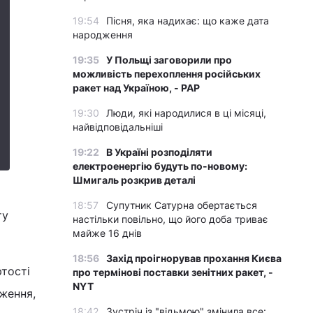
19:54
Пісня, яка надихає: що каже дата
народження
19:35
У Польщі заговорили про
можливість перехоплення російських
ракет над Україною, - PAP
19:30
Люди, які народилися в ці місяці,
найвідповідальніші
19:22
В Україні розподіляти
електроенергію будуть по-новому:
Шмигаль розкрив деталі
18:57
Супутник Сатурна обертається
ту
настільки повільно, що його доба триває
майже 16 днів
18:56
Захід проігнорував прохання Києва
ртості
про термінові поставки зенітних ракет, -
NYT
дження,
18:42
Зустріч із "відьмою" змінила все: