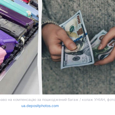
аво на компенсацію за пошкоджений багаж / колаж УНІАН, фот
ua.depositphotos.com