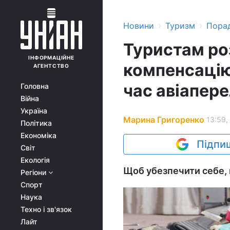
›
›
Новини
Туризм
Пора
Туристам ро
ІНФОРМАЦІЙНЕ
компенсацію
АГЕНТСТВО
час авіапер
Головна
Війна
Україна
Марина Григоренко
13:59,
Політика
Економіка
Підпиш
Світ
Екологія
Щоб убезпечити себе, 
Регіони
Спорт
Наука
Техно і зв'язок
Лайт