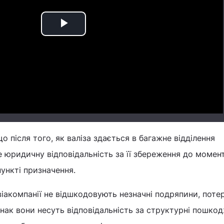
Play
Video
 після того, як валіза здається в багажне відділення
се юридичну відповідальність за її збереження до момен
ункті призначення.
віакомпанії не відшкодовують незначні подряпини, поте
днак вони несуть відповідальність за структурні пошко