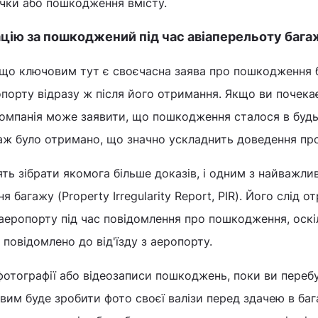
учки або пошкодження вмісту.
цію за пошкоджений під час авіаперельоту бага
що ключовим тут є своєчасна заява про пошкодження 
порту відразу ж після його отримання. Якщо ви почека
компанія може заявити, що пошкодження сталося в буд
гаж було отримано, що значно ускладнить доведення пр
ь зібрати якомога більше доказів, і одним з найважли
 багажу (Property Irregularity Report, PIR). Його слід о
в аеропорту під час повідомлення про пошкодження, оскі
повідомлено до від'їзду з аеропорту.
 фотографії або відеозаписи пошкоджень, поки ви переб
йвим буде зробити фото своєї валізи перед здачею в баг