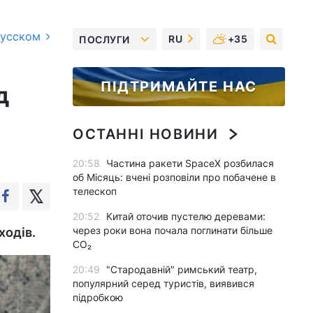
русском
RU
+35
ПОСЛУГИ
ПІДТРИМАЙТЕ НАС
д
ОСТАННІ НОВИНИ
20:58
Частина ракети SpaceX розбилася
об Місяць: вчені розповіли про побачене в
телескоп
20:52
Китай оточив пустелю деревами:
через роки вона почала поглинати більше
ходів.
CO₂
20:49
"Стародавній" римський театр,
популярний серед туристів, виявився
підробкою