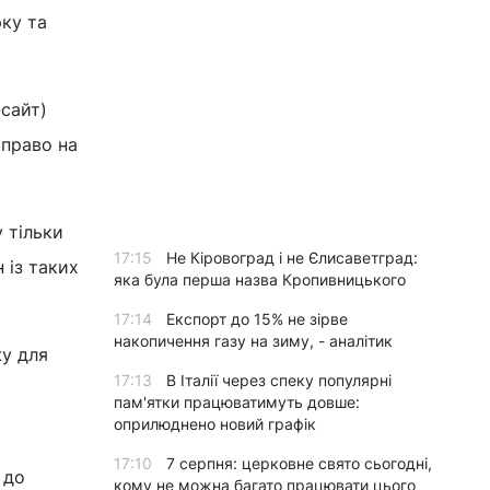
ку та
-сайт)
 право на
 тільки
17:15
Не Кіровоград і не Єлисаветград:
 із таких
яка була перша назва Кропивницького
17:14
Експорт до 15% не зірве
накопичення газу на зиму, - аналітик
жу для
17:13
В Італії через спеку популярні
пам'ятки працюватимуть довше:
оприлюднено новий графік
17:10
7 серпня: церковне свято сьогодні,
 до
кому не можна багато працювати цього