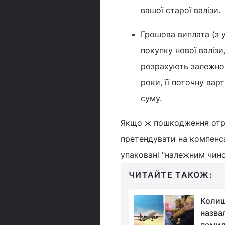
вашої старої валізи.
Грошова виплата (з 
покупку нової валізи
розрахують залежно 
роки, її поточну вар
суму.
Якщо ж пошкодження отр
претендувати на компенса
упаковані "належним чино
ЧИТАЙТЕ ТАКОЖ:
Експерт назвав 3
Колиш
погані звички з
назва