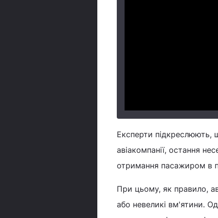
Експерти підкреслюють, що
авіакомпанії, остання не
отримання пасажиром в п
При цьому, як правило, а
або невеликі вм'ятини. О