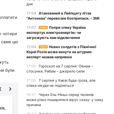
дня
17:08
Атакований в Лейпцигу літак
оплатити
"Антонова" перевозив боєприпаси, - ЗМІ
17:07
Попри спеку Україна
УНІАН
експортує електроенергію: чи
о чотири
загрожують нам відключення
и саме цю
17:04
Нових солдатів з Північної
УНІАН
Кореї Росія може кинути на штурми:
експерт назвав напрямок
жуть
17:00
Гороскоп на 7 серпня: Овнам –
ни були
стосунки, Рибам – джерело сили
17:00
7 серпня у Києві буде гроза, але
спека нікуди не подінеться
16:57
Через Ель-Ніньо серед тюленів
може різко поширитися вірус сказу: у чому
Магніт для злодіїв:
причина
ів,
туристів попередили
16:57
Українських чоловіків позбавили