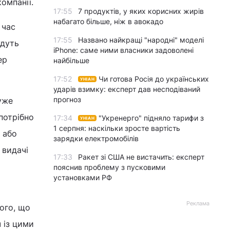
омпанії.
17:55
7 продуктів, у яких корисних жирів
набагато більше, ніж в авокадо
 час
17:55
Названо найкращі "народні" моделі
удуть
iPhone: саме ними власники задоволені
ер
найбільше
17:52
Чи готова Росія до українських
УНІАН
ударів взимку: експерт дав несподіваний
прогноз
уже
потрібно
17:34
"Укренерго" підняло тарифи з
УНІАН
1 серпня: наскільки зросте вартість
 або
зарядки електромобілів
 видачі
17:33
Ракет зі США не вистачить: експерт
пояснив проблему з пусковими
установками РФ
Реклама
ого, що
 із цими