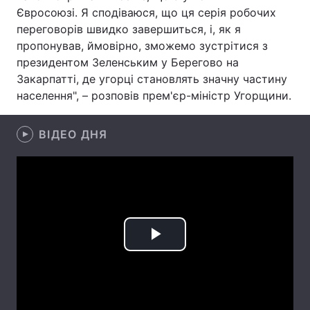
Євросоюзі. Я сподіваюся, що ця серія робочих
Лонгріди
переговорів швидко завершиться, і, як я
пропонував, ймовірно, зможемо зустрітися з
президентом Зеленським у Берегово на
Відео з Youtube
Статті
Закарпатті, де угорці становлять значну частину
населення", – розповів прем'єр-міністр Угорщини.
Інтерв'ю
Думки
Архів
Вакансії
ВІДЕО ДНЯ
Контакти
Послуги
Play
Video