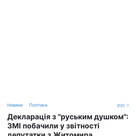
›
Новини
Політика
рус
Декларація з "руським душком":
ЗМІ побачили у звітності
депутатки з Житомира