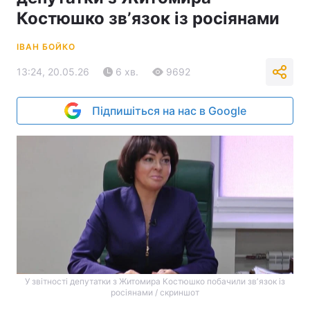
Костюшко звʼязок із росіянами
ІВАН БОЙКО
13:24, 20.05.26
6 хв.
9692
Підпишіться на нас в Google
У звітності депутатки з Житомира Костюшко побачили звʼязок із
росіянами / скриншот