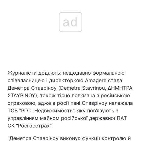
ad
Журналісти додають: нещодавно формальною
співвласницею і директоркою Amagere стала
Деметра Ставріноу (Demetra Stavrinou, ΔΗΜΗΤΡΑ
ΣΤΑΥΡΙΝΟΥ), також тісно пов’язана з російською
страховою, адже в росії пані Ставріноу належала
ТОВ "РГС "Недвижимость", яку пов’язують з
управлінням майном російської державної ПАТ
СК "Росгосстрах".
"Деметра Ставріноу виконує функції контролю й