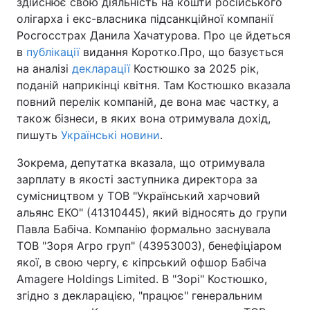
здійснює свою діяльність на кошти російського
олігарха і екс-власника підсанкційної компанії
Росгосстрах Данила Хачатурова. Про це йдеться
в
публікації
видання Коротко.Про, що базується
на аналізі
декларації
Костюшко за 2025 рік,
поданій наприкінці квітня. Там Костюшко вказала
повний перелік компаній, де вона має частку, а
також бізнеси, в яких вона отримувала дохід,
пишуть
Українські новини
.
Зокрема, депутатка вказала, що отримувала
зарплату в якості заступника директора за
сумісництвом у ТОВ "Український харчовий
альянс ЕКО" (41310445), який відносять до групи
Павла Бабіча. Компанію формально заснувала
ТОВ "Зоря Агро груп" (43953003), бенефіціаром
якої, в свою чергу, є кіпрський офшор Бабіча
Amagere Holdings Limited. В "Зорі" Костюшко,
згідно з декларацією, "працює" генеральним