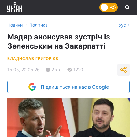
›
Новини
Політика
рус
Мадяр анонсував зустріч із
Зеленським на Закарпатті
ВЛАДИСЛАВ ГРИГОР'ЄВ
15:05, 20.05.26
2 хв.
1220
Підпишіться на нас в Google