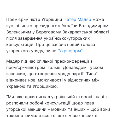
Прем'єр-міністр Угорщини
Петер Мадяр
може
Головна
Війна
зустрітися з президентом України Володимиром
Зеленським у Береговому Закарпатської області
Україна
Політика
після завершення українсько-угорських
консультацій. Про це заявив новий голова
Економіка
Світ
угорського уряду, пише
"Укрінформ"
.
Спорт
Наука
Мадяр під час спільної пресконференції з
прем'єр-міністром Польщі Дональдом Туском
Техно і зв'язок
Лайт
запевнив, що створення уряду партії "Тиса"
відкриває нові можливості у відносинах між
Зброя
Інциденти
Україною та Угорщиною.
Здоров'я
Туризм
"Ми вже дали сигнал українській стороні і навіть
розпочали робочі консультації щодо прав
Цікавинки
Погода
угорської меншини – мовних та інших – щоб вони
Екологія
Регіони
також отримали все те, що є у всіх інших в