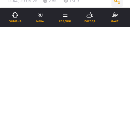
12:44, 20.05.26
2 хв.
1503
RU
Підпишіться на нас в Google
МОВА
ГОЛОВНА
РОЗДІЛИ
ПОГОДА
ЛАЙТ
Пєсков зробив заяву щодо війни в Україні / скріншот
Заяви Зеленського про план ударів по Росії
на червень не сприяють "створенню духу
виходу на мирні переговори".
Реклама