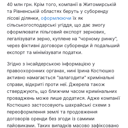
40 млн грн. Крім того, компанії в Житомирській
та Рівненській областях беруть у суборенду
лісові ділянки,
оформлюючи
їх як
сільськогосподарські угіддя, що дає змогу
оформлювати пільговий експорт зернових,
легалізувати зерно, куплене на "чорному ринку",
через фіктивні договори суборенди й подальший
експорт та мінімізувати податки.
Згідно з інсайдерською інформацією у
правоохоронних органах, нині Ірина Костюшко
активно намагається "залагодити" кримінальні
справи, відкриті проти неї. Джерела також
стверджують, що ближчим часом кримінальних
проваджень може лише додатися. Адже компанії
Костюшко застосовують шахрайські схеми з
переоформлення землі та продовження
договорів оренди без згоди із самими
пайовиками. Таких випадків масово зафіксовано