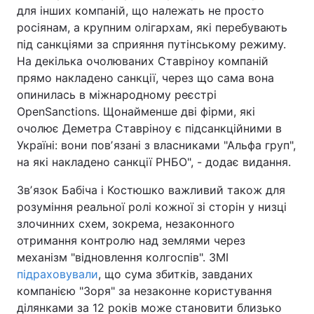
для інших компаній, що належать не просто
росіянам, а крупним олігархам, які перебувають
під санкціями за сприяння путінському режиму.
На декілька очолюваних Ставріноу компаній
прямо накладено санкції, через що сама вона
опинилась в міжнародному реєстрі
OpenSanctions. Щонайменше дві фірми, які
очолює Деметра Ставріноу є підсанкційними в
Україні: вони повʼязані з власниками "Альфа груп",
на які накладено санкції РНБО", - додає видання.
Звʼязок Бабіча і Костюшко важливий також для
розуміння реальної ролі кожної зі сторін у низці
злочинних схем, зокрема, незаконного
отримання контролю над землями через
механізм "відновлення колгоспів". ЗМІ
підраховували
, що сума збитків, завданих
компанією "Зоря" за незаконне користування
ділянками за 12 років може становити близько