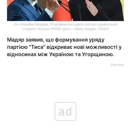
За словами Мадяра, Угорщина вже дала сигнал українській
стороні / Колаж УНІАН, фото - Getty Images, УНІАН
Мадяр заявив, що формування уряду
партією "Тиса" відкриває нові можливості у
відносинах між Україною та Угорщиною.
Реклама
ad