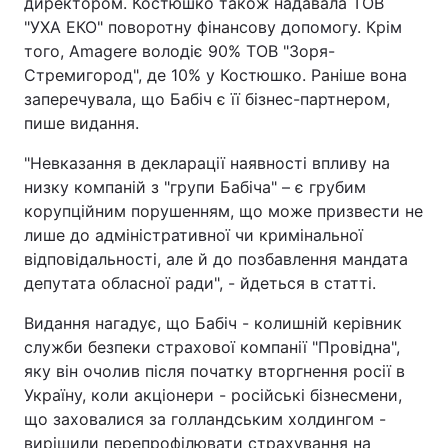
директором. Костюшко також надавала ТОВ
"УХА ЕКО" поворотну фінансову допомогу. Крім
того, Amagere володіє 90% ТОВ "Зоря-
Стремигород", де 10% у Костюшко. Раніше вона
заперечувала, що Бабіч є її бізнес-партнером,
пише видання.
"Невказання в декларації наявності впливу на
низку компаній з "групи Бабіча" – є грубим
корупційним порушенням, що може призвести не
лише до адміністративної чи кримінальної
відповідальності, але й до позбавлення мандата
депутата обласної ради", - йдеться в статті.
Видання нагадує, що Бабіч - колишній керівник
служби безпеки страхової компанії "Провідна",
яку він очолив після початку вторгнення росії в
Україну, коли акціонери - російські бізнесмени,
що заховалися за голландським холдингом -
вирішили перепрофілювати страхування на