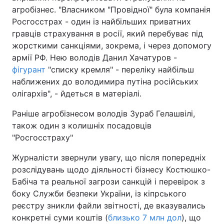
агробізнес. "Власником "Провідної" була компанія
Росгосстрах - один із найбільших приватних
гравців страхування в росії, який перебуває під
жорсткими санкціями, зокрема, і через допомогу
армії РФ. Нею володів Данил Хачатуров -
фігурант
"списку кремля" - переліку найбільш
наближених до володимира путіна російських
олігархів", - йдеться в матеріалі.
Раніше агробізнесом володів Зураб Гелашвілі,
також один з колишніх посадовців
"Росгосстраху"
Журналісти звернули увагу, що після попередніх
розслідувань щодо діяльності бізнесу Костюшко-
Бабіча та реальної загрози санкцій і перевірок з
боку Служби безпеки України, із кіпрського
реєстру зникли файли звітності, де вказувались
конкретні суми коштів (
близько 7 млн дол
), що