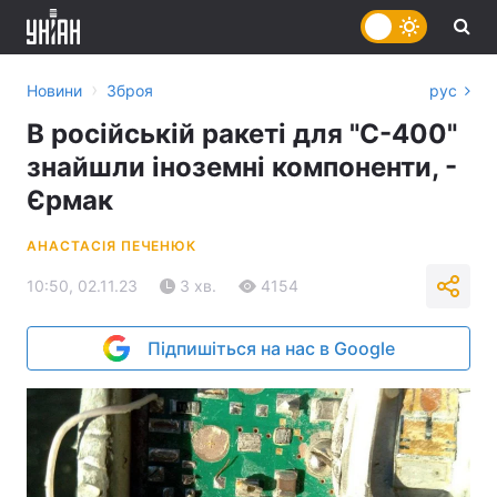
›
Новини
Зброя
рус
В російській ракеті для "С-400"
знайшли іноземні компоненти, -
Єрмак
АНАСТАСІЯ ПЕЧЕНЮК
10:50, 02.11.23
3 хв.
4154
Підпишіться на нас в Google