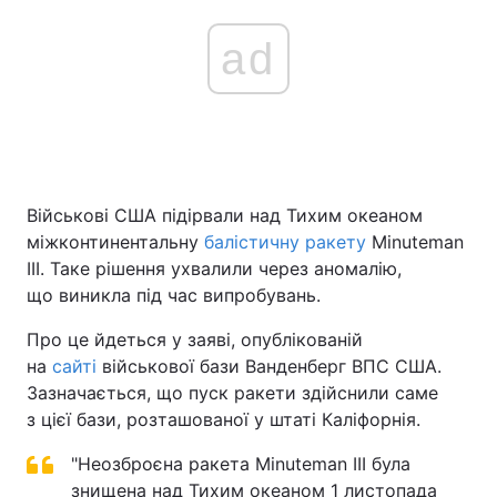
ad
Військові США підірвали над Тихим океаном
міжконтинентальну
балістичну ракету
Minuteman
III. Таке рішення ухвалили через аномалію,
що виникла під час випробувань.
Про це йдеться у заяві, опублікованій
на
сайті
військової бази Ванденберг ВПС США.
Зазначається, що пуск ракети здійснили саме
з цієї бази, розташованої у штаті Каліфорнія.
"Неозброєна ракета Minuteman III була
знищена над Тихим океаном 1 листопада