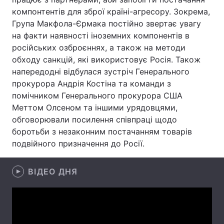
компонтентів для зброї країні-агресору. Зокрема,
Лонгріди
Група Макфола-Єрмака постійно звертає увагу
на факти наявності іноземних компонентів в
російських озброєннях, а також на методи
Відео з Youtube
Статті
обходу санкцій, які використовує Росія. Також
Інтерв'ю
Думки
напередодні відбулася зустріч Генерального
прокурора Андрія Костіна та команди з
Архів
Вакансії
помічником Генерального прокурора США
Меттом Олсеном та іншими урядовцями,
Контакти
обговорювали посилення співпраці щодо
боротьби з незаконним постачанням товарів
Послуги
подвійного призначення до Росії.
ВІДЕО ДНЯ