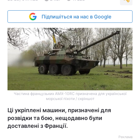
Підпишіться на нас в Google
Частина французьких AMX-10RC призначена для української
морської піхоти / скріншот
Ці укріплені машини, призначені для
розвідки та бою, нещодавно були
доставлені з Франції.
Реклама