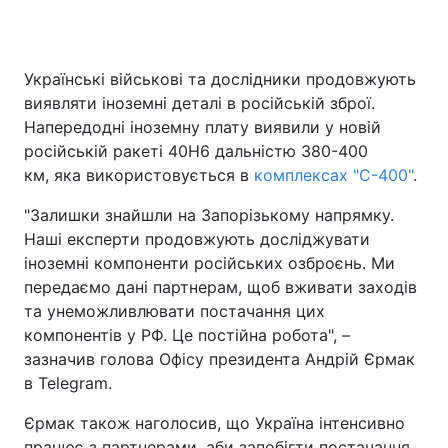
Українські військові та дослідники продовжують
Головна
Війна
виявляти іноземні деталі в російській зброї.
Напередодні іноземну плату виявили у новій
Україна
Політика
російській ракеті 40Н6 дальністю 380-400
км, яка використовується в
Економіка
Світ
комплексах "С-400"
.
"Залишки знайшли на Запорізькому напрямку.
Спорт
Наука
Наші експерти продовжують досліджувати
іноземні компоненти російських озброєнь. Ми
Техно і зв'язок
Лайт
передаємо дані партнерам, щоб вживати заходів
Зброя
Інциденти
та унеможливлювати постачання цих
компонентів у РФ. Це постійна робота", –
Здоров'я
Туризм
зазначив голова Офісу президента Андрій Єрмак
в Telegram.
Цікавинки
Погода
Єрмак також наголосив, що Україна інтенсивно
Екологія
Регіони
працює з партнерами, аби запобігти постачання