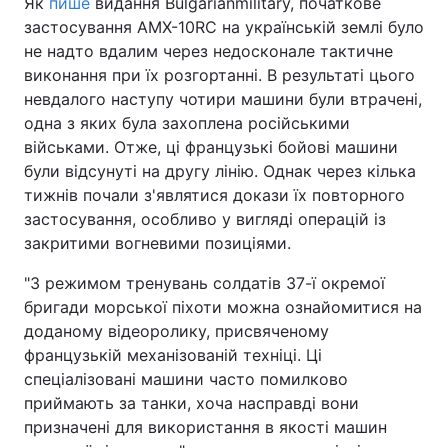
Як
пише
видання Bulgarianmilitary, початкове
застосування AMX-10RC на українській землі було
не надто вдалим через недосконале тактичне
виконання при їх розгортанні. В результаті цього
невдалого наступу чотири машини були втрачені,
одна з яких була захоплена російськими
військами. Отже, ці французькі бойові машини
були відсунуті на другу лінію. Однак через кілька
тижнів почали з'являтися докази їх повторного
застосування, особливо у вигляді операцій із
закритими вогневими позиціями.
"З режимом тренувань солдатів 37-ї окремої
бригади морської піхоти можна ознайомитися на
доданому відеоролику, присвяченому
французькій механізованій техніці. Ці
спеціалізовані машини часто помилково
приймають за танки, хоча насправді вони
призначені для використання в якості машин