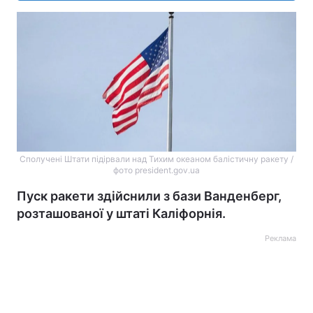
Сполучені Штати підірвали над Тихим океаном балістичну ракету /
фото president.gov.ua
Пуск ракети здійснили з бази Ванденберг,
розташованої у штаті Каліфорнія.
Реклама