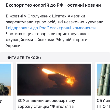
Експорт технологій до РФ - останні новини
В жовтні у Сполучених Штатах Америки
заарештували трьох осіб, які незаконно купували
і
відправляли до Росії електронні компоненти
.
Частина з цих товарів використовувалася
окупаційними військами РФ у війні проти
України.
ЧИТАЙТЕ ТАКОЖ:
у
ЗСУ знищили високовартісну
СБУ зн
ворожу станцію "Житель" та
ППО "Т