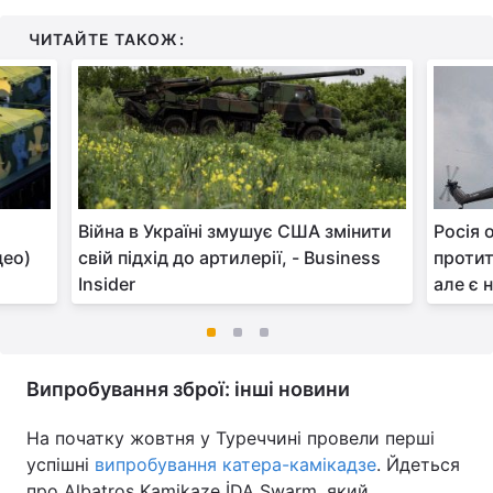
ЧИТАЙТЕ ТАКОЖ:
Війна в Україні змушує США змінити
Росія 
део)
свій підхід до артилерії, - Business
протит
Insider
але є 
Випробування зброї: інші новини
На початку жовтня у Туреччині провели перші
успішні
випробування катера-камікадзе
. Йдеться
про Albatros Kamikaze İDA Swarm, який