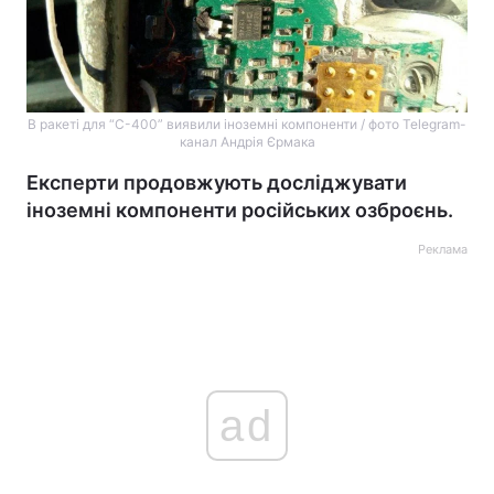
В ракеті для “С-400” виявили іноземні компоненти / фото Telegram-
канал Андрія Єрмака
Експерти продовжують досліджувати
іноземні компоненти російських озброєнь.
Реклама
ad