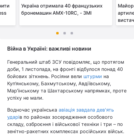
нити
Україна отримала 40 французьких
Майор 
ess
бронемашин AMX-10RC, - ЗМІ
артиле
вистач
Війна в Україні: важливі новини
Генеральний штаб ЗСУ повідомляє, що протягом
доби, 1 листопада, на фронті відбулося понад 40
бойових зіткнень. Росіяни вели
штурми
на
Куп’янському, Бахмутському, Авдіївському,
Мар’їнському та Шахтарському напрямках, проте
успіху не мали.
Водночас українська
авіація завдала дев'ять
ударі
в по районах зосередження особового
складу, озброєння і військової техніки і три – по
зенітно-ракетних комплексах російських військ.