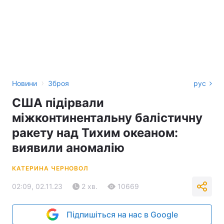
›
Новини
Зброя
рус
США підірвали
міжконтинентальну балістичну
ракету над Тихим океаном:
виявили аномалію
КАТЕРИНА ЧЕРНОВОЛ
02:09, 02.11.23
2 хв.
10669
Підпишіться на нас в Google