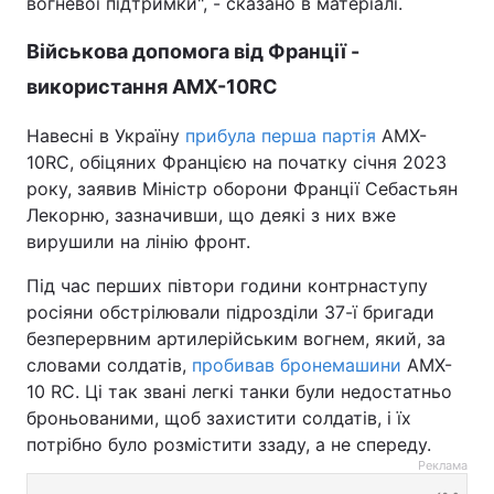
вогневої підтримки", - сказано в матеріалі.
Військова допомога від Франції -
використання AMX-10RC
Навесні в Україну
прибула перша партія
AMX-
10RC, обіцяних Францією на початку січня 2023
року, заявив Міністр оборони Франції Себастьян
Лекорню, зазначивши, що деякі з них вже
вирушили на лінію фронт.
Під час перших півтори години контрнаступу
росіяни обстрілювали підрозділи 37-ї бригади
безперервним артилерійським вогнем, який, за
словами солдатів,
пробивав бронемашини
AMX-
10 RC. Ці так звані легкі танки були недостатньо
броньованими, щоб захистити солдатів, і їх
потрібно було розмістити ззаду, а не спереду.
Реклама