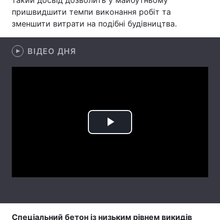
такий досвід дозволить у майбутньому
пришвидшити темпи виконання робіт та
Лонгріди
зменшити витрати на подібні будівництва.
Відео з Youtube
Статті
ВІДЕО ДНЯ
Інтерв'ю
Думки
Архів
Вакансії
Контакти
Play
Послуги
Video
Спеціальний бетон із низьким рівнем викидів