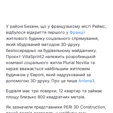
Головна
Війна
У районі Безанн, що у французькому місті Реймс,
відбулося відкриття першого у
Франції
Україна
Політика
житлового будинку соціального спрямування,
Економіка
Світ
який збудований методом 3D-друку
безпосередньо на будівельному майданчику.
Спорт
Наука
Проєкт ViliaSprint2 належить розробницькій
компанії соціального житла Plurial Novilia та
Техно і зв'язок
Лайт
наразі вважається найбільшим житловим
будинком у Європі, який надрукований за
Зброя
Інциденти
допомогою 3D-друку. Про це пише
Antena3
.
Здоров'я
Туризм
Будівля має три поверхи, 12 квартир та займає
площу близько 800 квадратних метрів.
Цікавинки
Погода
Як зазначили представники PERI 3D Construction,
Екологія
Регіони