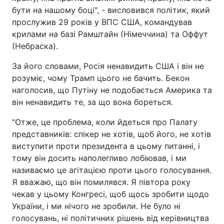
бути на нашому боці", - висловився політик, який
прослужив 29 років у ВПС США, командував
крилами на базі Рамштайн (Німеччина) та Оффут
(Небраска).
За його словами, Росія ненавидить США і він не
розуміє, чому Трамп цього не бачить. Бекон
наголосив, що Путіну не подобається Америка та
він ненавидить те, за що вона бореться.
"Отже, це проблема, коли йдеться про Палату
представників: спікер не хотів, щоб його, не хотів
виступити проти президента в цьому питанні, і
тому він досить наполегливо лобіював, і ми
називаємо це агітацією проти цього голосування.
Я вважаю, що він помилявся. Я півтора року
чекав у цьому Конгресі, щоб щось зробити щодо
України, і ми нічого не зробили. Не було ні
голосувань, ні політичних рішень від керівництва