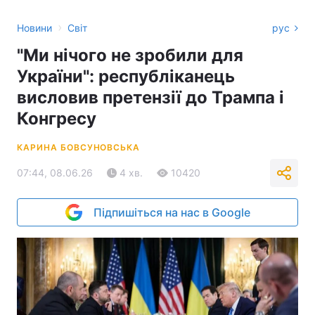
›
Новини
Світ
рус
"Ми нічого не зробили для
України": республіканець
висловив претензії до Трампа і
Конгресу
КАРИНА БОВСУНОВСЬКА
07:44, 08.06.26
4 хв.
10420
Підпишіться на нас в Google