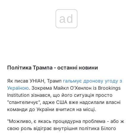
ad
Політика Трампа - останні новини
Як писав УНІАН, Трамп
гальмує дронову угоду з
Україною
. Зокрема Майкл О'Хенлон із Brookings
Institution зізнався, що його ситуація просто
"спантеличує", адже США вже надсилали власні
команди до України вчитися на місці.
"Можливо, є якась процедурна проблема - або ж
свою роль відіграє внутрішня політика Білого