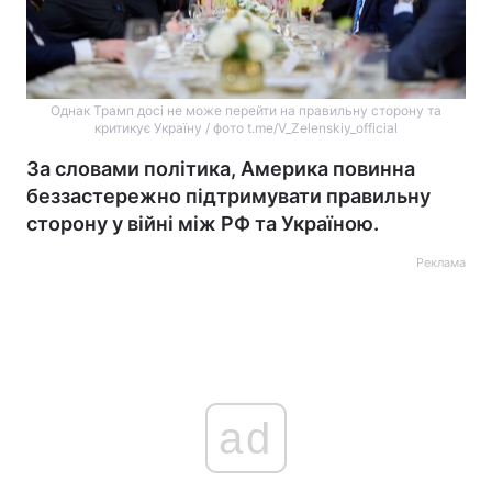
Однак Трамп досі не може перейти на правильну сторону та
критикує Україну / фото t.me/V_Zelenskiy_official
За словами політика, Америка повинна
беззастережно підтримувати правильну
сторону у війні між РФ та Україною.
Реклама
ad