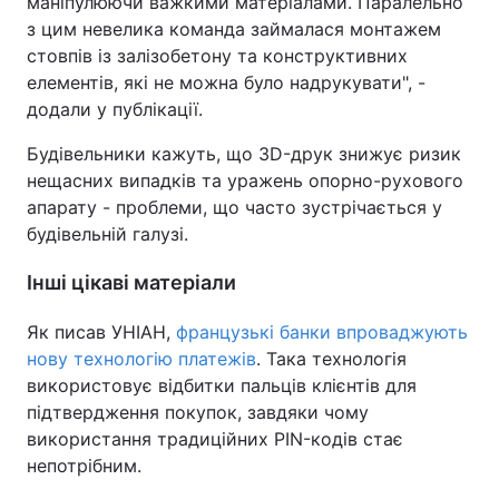
маніпулюючи важкими матеріалами. Паралельно
з цим невелика команда займалася монтажем
стовпів із залізобетону та конструктивних
елементів, які не можна було надрукувати", -
додали у публікації.
Будівельники кажуть, що 3D-друк знижує ризик
нещасних випадків та уражень опорно-рухового
апарату - проблеми, що часто зустрічається у
будівельній галузі.
Інші цікаві матеріали
Як писав УНІАН,
французькі банки впроваджують
нову технологію платежів
. Така технологія
використовує відбитки пальців клієнтів для
підтвердження покупок, завдяки чому
використання традиційних PIN-кодів стає
непотрібним.