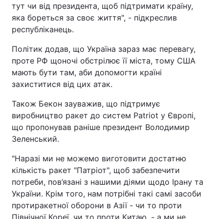
тут чи від президента, щоб підтримати країну,
яка бореться за своє життя", - підкреслив
республіканець.
Політик додав, що Україна зараз має перевагу,
проте РФ щоночі обстрілює її міста, тому США
мають бути там, аби допомогти країні
захиститися від цих атак.
Також Бекон зауважив, що підтримує
виробництво ракет до систем Patriot у Європі,
що пропонував раніше президент Володимир
Зеленський.
"Наразі ми не можемо виготовити достатню
кількість ракет "Патріот", щоб забезпечити
потреби, пов’язані з нашими діями щодо Ірану та
України. Крім того, нам потрібні такі самі засоби
протиракетної оборони в Азії - чи то проти
Північної Кореї, чи то проти Китаю, - а ми не