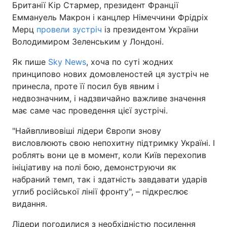
Британії Кір Стармер, президент Франції
Еммануель Макрон і канцлер Німеччини Фрідріх
Мерц
провели зустріч
із президентом України
Володимиром Зеленським у Лондоні.
Як пише
Sky News
, хоча по суті жодних
принципово нових домовленостей ця зустріч не
принесла, проте її посил був явним і
недвозначним, і надзвичайно важливе значення
має саме час проведення цієї зустрічі.
"Найвпливовіші лідери Європи знову
висловлюють свою непохитну підтримку Україні. І
роблять вони це в момент, коли Київ перехопив
ініціативу на полі бою, демонструючи як
набраний темп, так і здатність завдавати ударів
углиб російської лінії фронту", – підкреслює
видання.
Лідери погодилися з необхідністю посилення