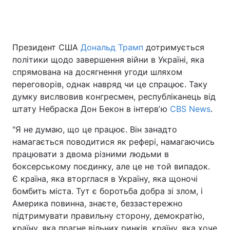
Президент США
Дональд Трамп
дотримується
політики щодо завершення війни в Україні, яка
спрямована на досягнення угоди шляхом
переговорів, однак навряд чи це спрацює. Таку
думку вислвовив конгресмен, республіканець від
штату Небраска Дон Бекон в інтервʼю
CBS News
.
"Я не думаю, що це працює. Він занадто
намагається поводитися як рефері, намагаючись
працювати з двома різними людьми в
боксерському поєдинку, але це не той випадок.
Є країна, яка вторглася в Україну, яка щоночі
бомбить міста. Тут є боротьба добра зі злом, і
Америка повинна, знаєте, беззастережно
підтримувати правильну сторону, демократію,
країну, яка прагне вільних ринків, країну, яка хоче