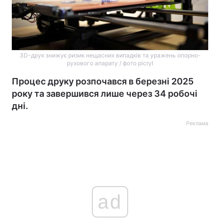
3D-друк знижує ризик нещасних випадків та уражень опорно-
рухового апарату / фото picryl
Процес друку розпочався в березні 2025
року та завершився лише через 34 робочі
дні.
Реклама
ad