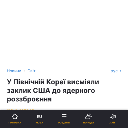
›
Новини
Світ
рус
У Північній Кореї висміяли
заклик США до ядерного
роззброєння
ЮРІЙ КОБЗАР
RU
05:27, 08.06.26
2 хв.
1652
МОВА
ГОЛОВНА
РОЗДІЛИ
ПОГОДА
ЛАЙТ