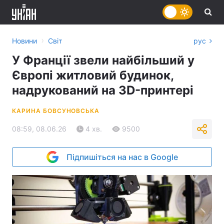
›
Новини
Світ
рус
У Франції звели найбільший у
Європі житловий будинок,
надрукований на 3D-принтері
КАРИНА БОВСУНОВСЬКА
08:59, 08.06.26
4 хв.
9500
Підпишіться на нас в Google