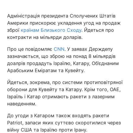
Адміністрація президента Сполучених Штатів
Америки прискорює укладення угод на продаж
зброї
країнам Близького Сходу
. Йдеться про
контракти на мільярди доларів.
Про це повідомляє
CNN
. У заявах Держдепу
зазначається, що зброю на понад 8 мільярдів
доалрів продадуть Ізраїлю, Катару, Об’єднаним
Арабським Еміратам та Кувейту.
Йдеться, зокрема, про системи протиповітряної
оборони для Кувейту та Катару. Крім того, ОАЕ,
Ізраїль і Катар отримають ракети з лазерним
наведенням.
До угоди з Катаром також входять ракети
Patriot, запаси яких суттєво скоротилися через
війну США та Ізраїлю проти Ірану.