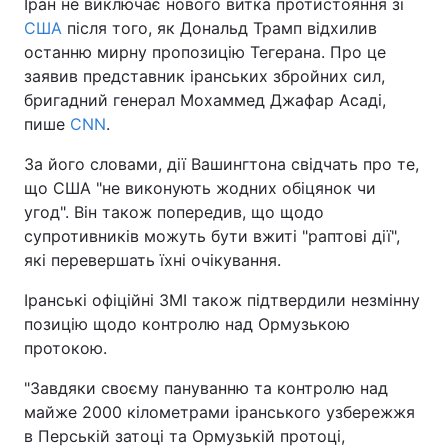
Іран не виключає нового витка протистояння зі
США
після того, як Дональд Трамп відхилив
останню мирну пропозицію Тегерана. Про це
заявив представник іранських збройних сил,
бригадний генерал Мохаммед Джафар Асаді,
пише
CNN
.
За його словами, дії Вашингтона свідчать про те,
що США "не виконують жодних обіцянок чи
угод". Він також попередив, що щодо
супротивників можуть бути вжиті "раптові дії",
які перевершать їхні очікування.
Іранські офіційні ЗМІ також підтвердили незмінну
позицію щодо контролю над Ормузькою
протокою.
"Завдяки своєму пануванню та контролю над
майже 2000 кілометрами іранського узбережжя
в Перській затоці та Ормузькій протоці,