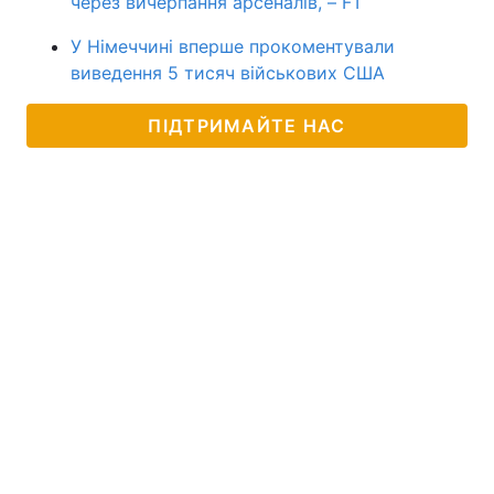
через вичерпання арсеналів, – FT
У Німеччині вперше прокоментували
виведення 5 тисяч військових США
ПІДТРИМАЙТЕ НАС