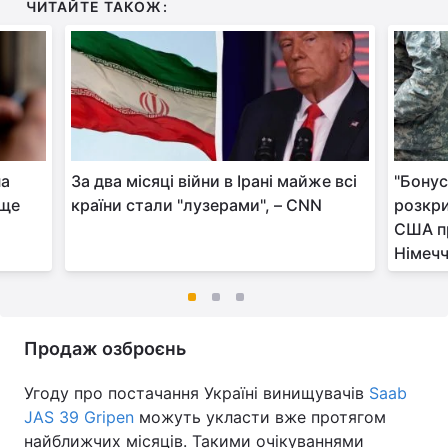
ЧИТАЙТЕ ТАКОЖ:
на
За два місяці війни в Ірані майже всі
"Бонус"
 ще
країни стали "лузерами", – CNN
розкри
США пр
Німеч
Продаж озброєнь
Угоду про постачання Україні винищувачів
Saab
JAS 39 Gripen
можуть укласти вже протягом
найближчих місяців. Такими очікуваннями