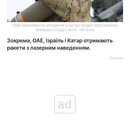
США прискорюють укладення угод про продаж зброї країнам
Близького Сходу / Фото - US Army
Зокрема, ОАЕ, Ізраїль і Катар отримають
ракети з лазерним наведенням.
Реклама
ad