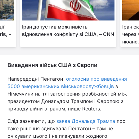
ії
Іран допустив можливість
Іран с
ів, –
відновлення конфлікту зі США, – CNN
через 
нюанс,
Виведення військ США з Європи
Напередодні Пентагон
оголосив про виведення
5000 американських військовослужбовців
з
Німеччини на тлі загострення розбіжностей між
президентом Дональдом Трампом і Європою з
приводу війни з Іраном, пише Reuters.
Слід зазначити, що
заява Дональда Трампа
про
таке рішення здивувала Пентагон – там не
очікували цього і не планували жодного