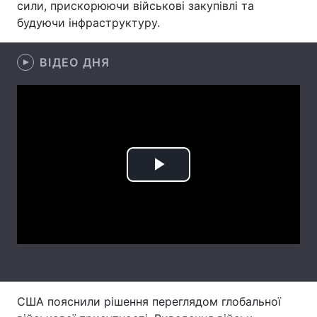
сили, прискорюючи військові закупівлі та
будуючи інфраструктуру.
Лонгріди
ВІДЕО ДНЯ
Відео з Youtube
Статті
Інтерв'ю
Думки
Архів
Вакансії
Контакти
Play
Послуги
Video
США пояснили рішення переглядом глобальної