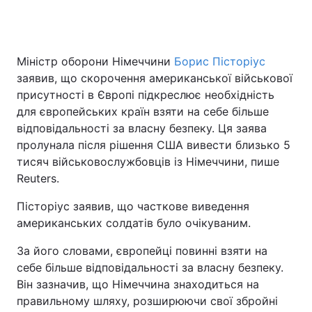
Головна
Війна
Міністр оборони Німеччини
Борис Пісторіус
заявив, що скорочення американської військової
Україна
Політика
присутності в Європі підкреслює необхідність
для європейських країн взяти на себе більше
Економіка
Світ
відповідальності за власну безпеку. Ця заява
пролунала після рішення США вивести близько 5
Спорт
Наука
тисяч військовослужбовців із Німеччини, пише
Reuters.
Техно і зв'язок
Лайт
Пісторіус заявив, що часткове виведення
Зброя
Інциденти
американських солдатів було очікуваним.
Здоров'я
Туризм
За його словами, європейці повинні взяти на
себе більше відповідальності за власну безпеку.
Цікавинки
Погода
Він зазначив, що Німеччина знаходиться на
правильному шляху, розширюючи свої збройні
Екологія
Регіони