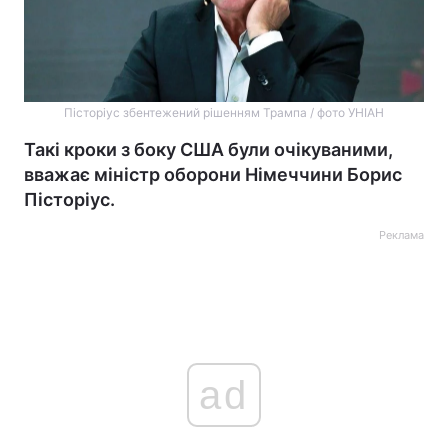
Пісторіус збентежений рішенням Трампа / фото УНІАН
Такі кроки з боку США були очікуваними,
вважає міністр оборони Німеччини Борис
Пісторіус.
Реклама
ad