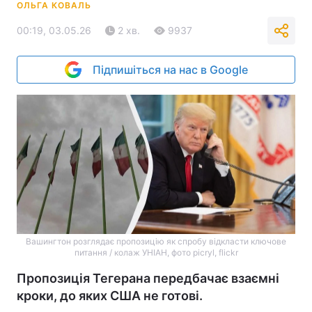
ОЛЬГА КОВАЛЬ
00:19, 03.05.26
2 хв.
9937
Підпишіться на нас в Google
Вашингтон розглядає пропозицію як спробу відкласти ключове
питання / колаж УНІАН, фото picryl, flickr
Пропозиція Тегерана передбачає взаємні
кроки, до яких США не готові.