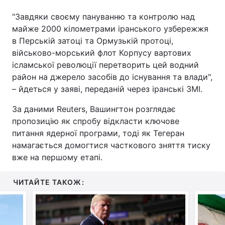
"Завдяки своєму пануванню та контролю над
майже 2000 кілометрами іранського узбережжя
в Перській затоці та Ормузькій протоці,
військово-морський флот Корпусу вартових
ісламської революції перетворить цей водний
район на джерело засобів до існування та влади",
– йдеться у заяві, переданій через іранські ЗМІ.
За даними Reuters, Вашингтон розглядає
пропозицію як спробу відкласти ключове
питання ядерної програми, тоді як Тегеран
намагається домогтися часткового зняття тиску
вже на першому етапі.
ЧИТАЙТЕ ТАКОЖ: