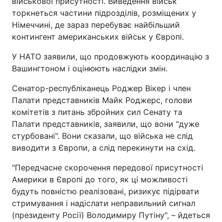
військової присутності. Виведення військ
торкнеться частини підрозділів, розміщених у
Тема оформлення
Німеччині, де зараз перебуває найбільший
контингент американських військ у Європі.
У НАТО заявили, що продовжують координацію з
Вашингтоном і оцінюють наслідки змін.
Сенатор-республіканець Роджер Вікер і член
Палати представників Майк Роджерс, голови
комітетів з питань збройних сил Сенату та
Палати представників, заявили, що вони "дуже
стурбовані". Вони сказали, що війська не слід
виводити з Європи, а слід перекинути на схід.
"Передчасне скорочення передової присутності
Америки в Європі до того, як ці можливості
будуть повністю реалізовані, ризикує підірвати
стримування і надіслати неправильний сигнал
(президенту Росії) Володимиру Путіну", – йдеться