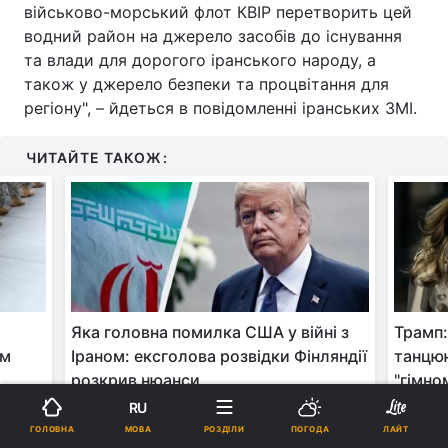
військово-морський флот КВІР перетворить цей
водний район на джерело засобів до існування
та влади для дорогого іранського народу, а
також у джерело безпеки та процвітання для
регіону", – йдеться в повідомленні іранських ЗМІ.
ЧИТАЙТЕ ТАКОЖ:
Яка головна помилка США у війні з
Трамп:
ям
Іраном: ексголова розвідки Фінляндії
танцюю
розкрив нюанси
"гімно
RU
МОВА
ГОЛОВНА
РОЗДІЛИ
ПОГОДА
ЛАЙТ