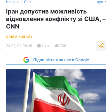
›
Новини
Світ
рус
Іран допустив можливість
відновлення конфлікту зі США, –
CNN
ОЛЬГА КОВАЛЬ
23:22, 02.05.26
2 хв.
769
Підпишіться на нас в Google