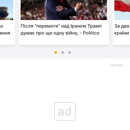
до
Після "перемоги" над Іраном Трамп
За два
дення
думає про ще одну війну, - Politico
країни
Реклама
ad