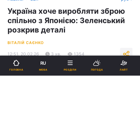
Україна хоче виробляти зброю
спільно з Японією: Зеленський
розкрив деталі
ВІТАЛІЙ САЄНКО
12:51, 20.02.26
3 хв.
1354
RU
МОВА
ГОЛОВНА
РОЗДІЛИ
ПОГОДА
ЛАЙТ
Підпишіться на нас в Google