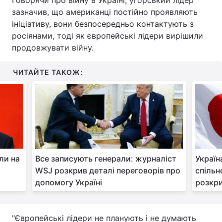
Говорячи про війну в Україні, угорський лідер
зазначив, що американці постійно проявляють
Тема оформлення
ініціативу, вони безпосередньо контактують з
росіянами, тоді як європейські лідери вирішили
продовжувати війну.
ЧИТАЙТЕ ТАКОЖ:
ли на
Все записують генерали: журналіст
Україн
WSJ розкрив деталі переговорів про
спільн
допомогу Україні
розкри
"Європейські лідери не планують і не думають