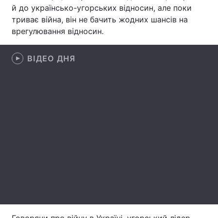
й до українсько-угорських відносин, але поки
Лонгріди
триває війна, він не бачить жодних шансів на
врегулювання відносин.
Відео з Youtube
Статті
ВІДЕО ДНЯ
Інтерв'ю
Думки
Архів
Вакансії
Контакти
Послуги