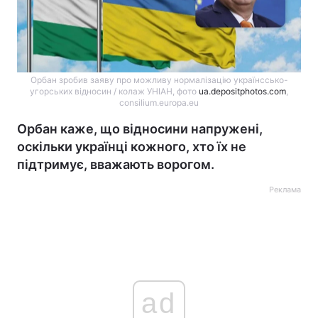
Орбан зробив заяву про можливу нормалізацію українссько-
угорських відносин / колаж УНІАН, фото
ua.depositphotos.com
,
consilium.europa.eu
Орбан каже, що відносини напружені,
оскільки українці кожного, хто їх не
підтримує, вважають ворогом.
Реклама
ad