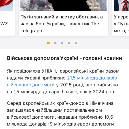
Путін загнаний у пастку обставин, а
У пере
 TWZ
час на боці України, - аналітик The
у Путі
Telegraph
мета, 
Військова допомога Україні - головні новини
Як повідомляв УНІАН, європейські країни разом
надали Україні приблизно
21,5 мільярда доларів
військової допомоги
у 2025 році, що приблизно
на 1,5 мільярда доларів більше, ніж у 2024 році.
Серед європейських країн-донорів Німеччина
залишалася найбільшим постачальником
військової допомоги, надавши приблизно 10,6
мільярда доларів (9 мільярдів євро) допомоги