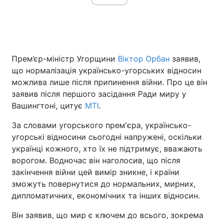
Головна
Війна
Прем’єр-міністр Угорщини
Віктор Орбан
заявив,
Україна
Політика
що нормалізація українсько-угорських відносин
можлива лише після припинення війни. Про це він
Економіка
Світ
заявив після першого засідання Ради миру у
Вашингтоні, цитує
MTI
.
Спорт
Наука
За словами угорського прем'єра, українсько-
Техно і зв'язок
Лайт
угорські відносини сьогодні напружені, оскільки
українці кожного, хто їх не підтримує, вважають
Зброя
Інциденти
ворогом. Водночас він наголосив, що після
Здоров'я
Туризм
закінчення війни цей вимір зникне, і країни
зможуть повернутися до нормальних, мирних,
Цікавинки
Погода
дипломатичних, економічних та інших відносин.
Екологія
Регіони
Він заявив, що мир є ключем до всього, зокрема