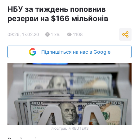
НБУ за тиждень поповнив
резерви на $166 мільйонів
09:26, 17.02.20
1 хв.
1108
Підпишіться на нас в Google
Ілюстрація REUTERS