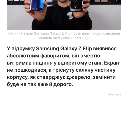
Скляний екран Samsung Galaxy Z Flip проти пластикового дисплея
Motorola Razr / скріншот з відео
У підсумку Samsung Galaxy Z Flip виявився
абсолютним фаворитом, він з честю
витримав падіння у відкритому стані. Екран
не пошкодився, а тріснуту скляну частину
корпусу, як стверджує джерело, замінити
буде не так вже й дорого.
Реклама