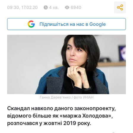
09:30, 17.02.20
4 хв.
6940
Підпишіться на нас в Google
Ганна Дерев'янко / фото УНІАН
Скандал навколо даного законопроекту,
відомого більше як «маржа Холодова»,
розпочався у жовтні 2019 року.