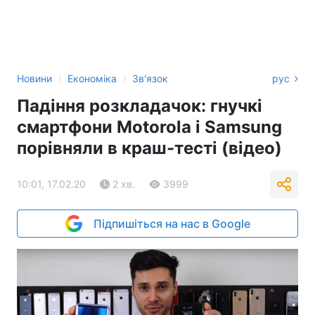
›
›
Новини
Економіка
Зв'язок
рус
Падіння розкладачок: гнучкі
смартфони Motorola і Samsung
порівняли в краш-тесті (відео)
10:01, 17.02.20
2 хв.
3999
Підпишіться на нас в Google