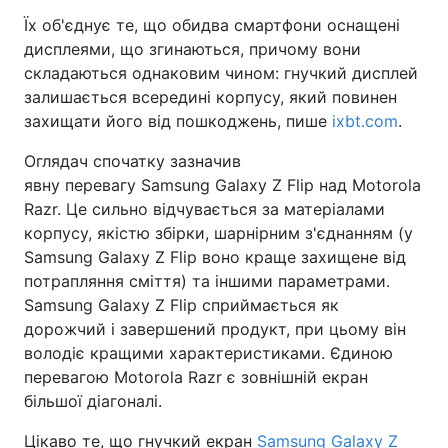
Їх об'єднує те, що обидва смартфони оснащені
дисплеями, що згинаються, причому вони
складаються однаковим чином: гнучкий дисплей
залишається всередині корпусу, який повинен
захищати його від пошкоджень, пише
ixbt.com
.
Оглядач спочатку зазначив
явну перевагу Samsung Galaxy Z Flip над Motorola
Razr. Це сильно відчувається за матеріалами
корпусу, якістю збірки, шарнірним з'єднанням (у
Samsung Galaxy Z Flip воно краще захищене від
потрапляння сміття) та іншими параметрами.
Samsung Galaxy Z Flip сприймається як
дорожчий і завершений продукт, при цьому він
володіє кращими характеристиками. Єдиною
перевагою Motorola Razr є зовнішній екран
більшої діагоналі.
Цікаво те, що гнучкий екран
Samsung Galaxy Z