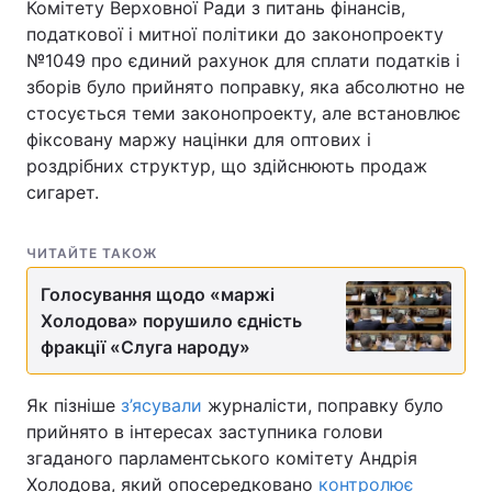
Комітету Верховної Ради з питань фінансів,
податкової і митної політики до законопроекту
№1049 про єдиний рахунок для сплати податків і
зборів було прийнято поправку, яка абсолютно не
стосується теми законопроекту, але встановлює
фіксовану маржу націнки для оптових і
роздрібних структур, що здійснюють продаж
сигарет.
ЧИТАЙТЕ ТАКОЖ
Голосування щодо «маржі
Холодова» порушило єдність
фракції «Слуга народу»
Як пізніше
з’ясували
журналісти, поправку було
прийнято в інтересах заступника голови
згаданого парламентського комітету Андрія
Холодова, який опосередковано
контролює