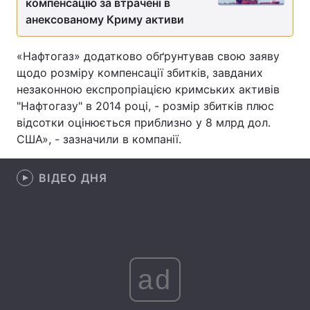
компенсацію за втрачені в
анексованому Криму активи
Лонгріди
«Нафтогаз» додатково обґрунтував свою заяву
Відео з Youtube
Статті
щодо розміру компенсації збитків, завданих
незаконною експропріацією кримських активів
Інтерв'ю
Думки
"Нафтогазу" в 2014 році, - розмір збитків плюс
відсотки оцінюється приблизно у 8 млрд дол.
Архів
Вакансії
США», - зазначили в компанії.
Контакти
ВІДЕО ДНЯ
Послуги
ad