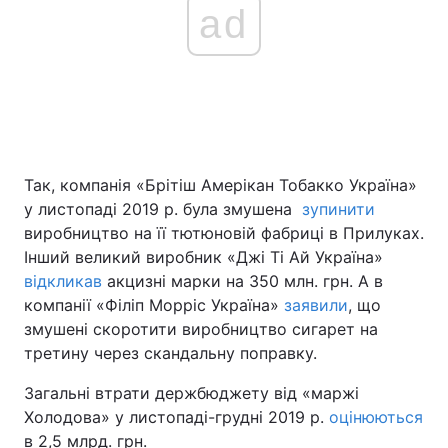
ad
Так, компанія «Брітіш Амерікан Тобакко Україна»
у листопаді 2019 р. була змушена
зупинити
виробництво на її тютюновій фабриці в Прилуках.
Інший великий виробник «Джі Ті Ай Україна»
відкликав
акцизні марки на 350 млн. грн. А в
компанії «Філіп Морріс Україна»
заявили
, що
змушені скоротити виробництво сигарет на
третину через скандальну поправку.
Загальні втрати держбюджету від «маржі
Холодова» у листопаді-грудні 2019 р.
оцінюються
в 2,5 млрд. грн.