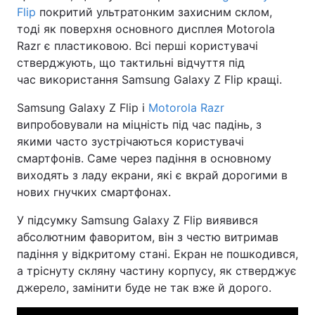
Flip
покритий ультратонким захисним склом,
тоді як поверхня основного дисплея Motorola
Razr є пластиковою. Всі перші користувачі
стверджують, що тактильні відчуття під
час використання Samsung Galaxy Z Flip кращі.
Samsung Galaxy Z Flip і
Motorola Razr
випробовували на міцність під час падінь, з
якими часто зустрічаються користувачі
смартфонів. Саме через падіння в основному
виходять з ладу екрани, які є вкрай дорогими в
нових гнучких смартфонах.
У підсумку Samsung Galaxy Z Flip виявився
абсолютним фаворитом, він з честю витримав
падіння у відкритому стані. Екран не пошкодився,
а тріснуту скляну частину корпусу, як стверджує
джерело, замінити буде не так вже й дорого.