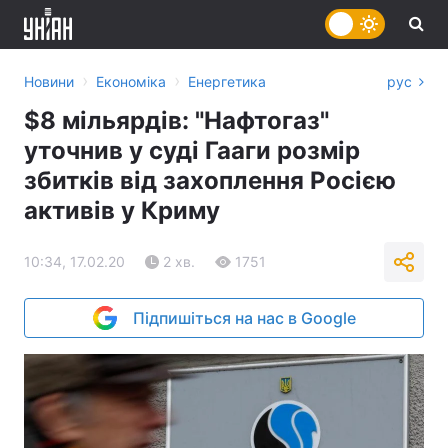
›
›
Новини
Економіка
Енергетика
рус
$8 мільярдів: "Нафтогаз"
уточнив у суді Гааги розмір
збитків від захоплення Росією
активів у Криму
10:34, 17.02.20
2 хв.
1751
Підпишіться на нас в Google