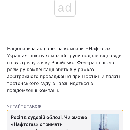
ad
Головна
Війна
Україна
Політика
Національна акціонерна компанія «Нафтогаз
Економіка
Світ
України» і шість компаній групи подали відповідь
на зустрічну заяву Російської Федерації щодо
Спорт
Наука
розміру компенсації збитків у рамках
арбітражного провадження при Постійній палаті
Техно і зв'язок
Лайт
третейського суду в Гаазі, йдеться в
Зброя
Інциденти
повідомленні компанії.
Здоров'я
Туризм
ЧИТАЙТЕ ТАКОЖ
Цікавинки
Погода
Росія в судовій облозі. Чи зможе
«Нафтогаз» отримати
Екологія
Регіони