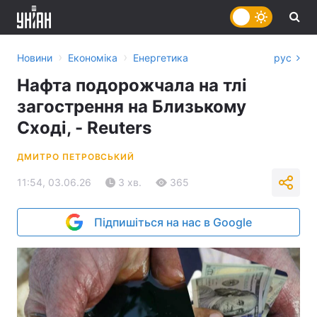
›
›
Новини
Економіка
Енергетика
рус
Нафта подорожчала на тлі
загострення на Близькому
Сході, - Reuters
ДМИТРО ПЕТРОВСЬКИЙ
11:54, 03.06.26
3 хв.
365
Підпишіться на нас в Google