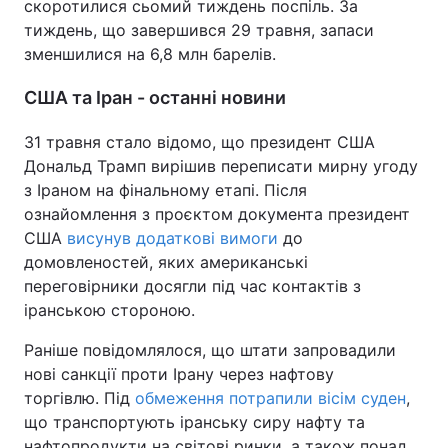
скоротилися сьомий тиждень поспіль. За
тиждень, що завершився 29 травня, запаси
зменшилися на 6,8 млн барелів.
США та Іран - останні новини
31 травня стало відомо, що президент США
Дональд Трамп вирішив переписати мирну угоду
з Іраном на фінальному етапі. Після
ознайомлення з проєктом документа президент
США
висунув додаткові вимоги
до
домовленостей, яких американські
переговірники досягли під час контактів з
іранською стороною.
Раніше повідомлялося, що штати запровадили
нові санкції проти Ірану через нафтову
торгівлю. Під
обмеження потрапили вісім суден
,
що транспортують іранську сиру нафту та
нафтопродукти на світові ринки, а також понад