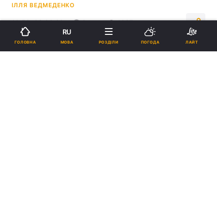
ІЛЛЯ ВЕДМЕДЕНКО
10:59, 03.06.26
3 хв.
1637
RU
МОВА
ГОЛОВНА
РОЗДІЛИ
ПОГОДА
ЛАЙТ
Підпишіться на нас в Google
Росіяни вдвічі порізали плани з виробництва Ту-214 / фото Вікіпедія
Ту-214 є одним із головних проєктів Росії у
цивільній авіації.
Реклама