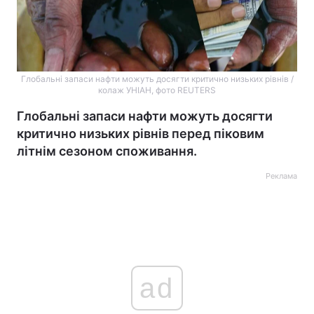
Глобальні запаси нафти можуть досягти критично низьких рівнів /
колаж УНІАН, фото REUTERS
Глобальні запаси нафти можуть досягти
критично низьких рівнів перед піковим
літнім сезоном споживання.
Реклама
ad