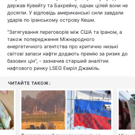
держав Кувейту та Бахрейну, однак цілей вони не
Тема оформлення
досягли. У відповідь американські сили завдали
ударів по іранському острову Кешм.
"Затягування переговорів між США та Іраном, а
також попередження Міжнародного
енергетичного агентства про критично низькі
світові запаси нафти додають премію за ризик до
базових цін", - зазначив старший аналітик
нафтового ринку LSEG Емріл Джаміль.
ЧИТАЙТЕ ТАКОЖ: