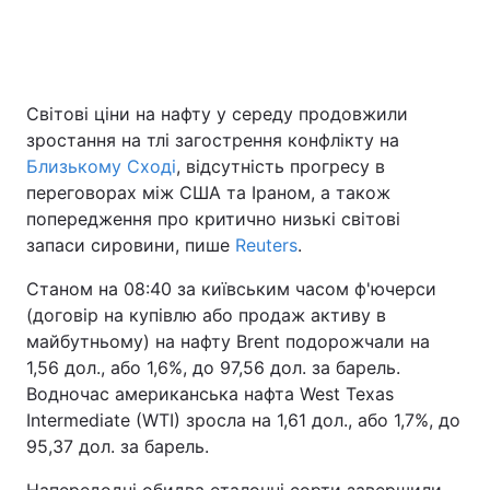
Головна
Війна
Світові ціни на нафту у середу продовжили
зростання на тлі загострення конфлікту на
Україна
Політика
Близькому Сході
, відсутність прогресу в
Економіка
Світ
переговорах між США та Іраном, а також
попередження про критично низькі світові
Спорт
Наука
запаси сировини, пише
Reuters
.
Техно і зв'язок
Лайт
Станом на 08:40 за київським часом ф'ючерси
(договір на купівлю або продаж активу в
Зброя
Інциденти
майбутньому) на нафту Brent подорожчали на
1,56 дол., або 1,6%, до 97,56 дол. за барель.
Здоров'я
Туризм
Водночас американська нафта West Texas
Intermediate (WTI) зросла на 1,61 дол., або 1,7%, до
Цікавинки
Погода
95,37 дол. за барель.
Екологія
Регіони