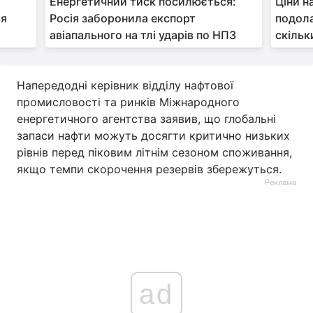
Енергетичний тиск посилюється:
Ціни н
ся
Росія заборонила експорт
подола
авіапального на тлі ударів по НПЗ
скільк
Напередодні керівник відділу нафтової
промисловості та ринків Міжнародного
енергетичного агентства заявив, що глобальні
запаси нафти можуть досягти критично низьких
рівнів перед піковим літнім сезоном споживання,
якщо темпи скорочення резервів збережуться.
Реклама
ad