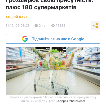
і розширює свою присутність:
плюс 180 супермаркетів
АНДРІЙ КАУТ
11:12, 03.06.26
2 хв.
15188
Підпишіться на нас в Google
Мережа супермаркетів "Фора" розширить свою присутність у
Київській області / фото
ua.depositphotos.com