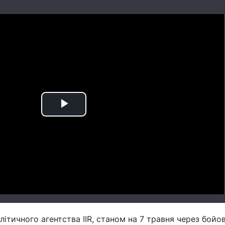
Play
Video
ітичного агентства IIR, станом на 7 травня через бойові