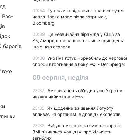
ред
00:54
Туреччина відновила транзит суден
"Рас-
через Чорне море після затримок, -
Bloomberg
ів
00:39
Ця незвичайна піраміда у США за
лідок
$5,7 млрд пропрацювала лише один день:
0 барелів
що з нею сталося
00:08
Україна готує Чорнобиль до чергової
спроби вторгнення з боку РФ, - Der Spiegel
" вже
09 серпня, неділя
23:37
Американець об'їздив усю Україну і
назвав найкраще місто
аки
23:35
Як щоденне вживання йогурту
впливає на організм: відповідь експертів
упинки
23:32
Вибух в московському ресторані:
ЗМІ дізналися нові дані про кількість
загиблих