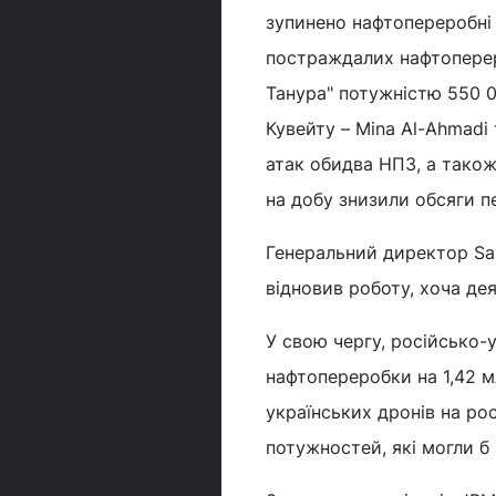
зупинено нафтопереробні 
постраждалих нафтопереро
Танура" потужністю 550 0
Кувейту – Mina Al-Ahmadi 
атак обидва НПЗ, а також
на добу знизили обсяги п
Генеральний директор Sa
відновив роботу, хоча де
У свою чергу, російсько-
нафтопереробки на 1,42 мл
українських дронів на ро
потужностей, які могли б