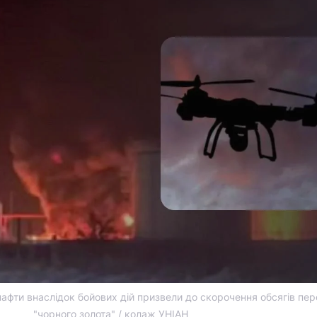
нафти внаслідок бойових дій призвели до скорочення обсягів пе
"чорного золота" / колаж УНІАН