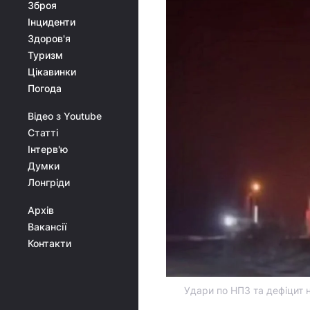
Зброя
Інциденти
Здоров'я
Туризм
Цікавинки
Погода
Відео з Youtube
Статті
Інтерв'ю
Думки
Лонгріди
Архів
Вакансії
Контакти
Удари по НПЗ та дефіцит 