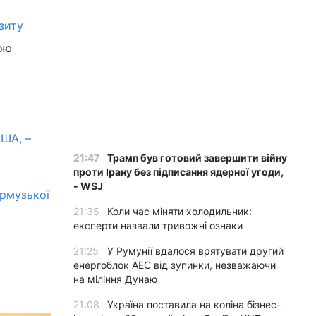
ізиту
ою
ША, –
21:47
Трамп був готовий завершити війну
проти Ірану без підписання ядерної угоди,
- WSJ
Ормузької
21:35
Коли час міняти холодильник:
експерти назвали тривожні ознаки
21:25
У Румунії вдалося врятувати другий
енергоблок АЕС від зупинки, незважаючи
на міління Дунаю
21:08
Україна поставила на коліна бізнес-