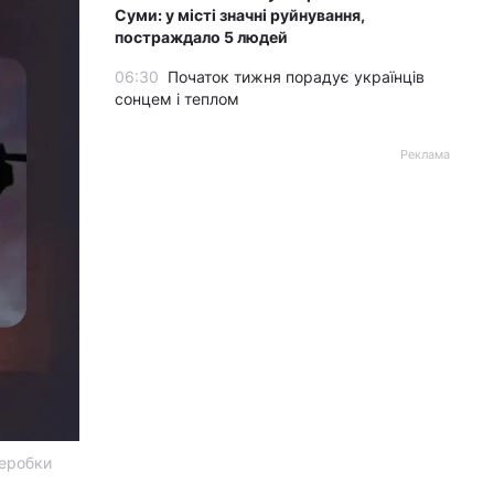
Суми: у місті значні руйнування,
постраждало 5 людей
06:30
Початок тижня порадує українців
сонцем і теплом
Реклама
реробки