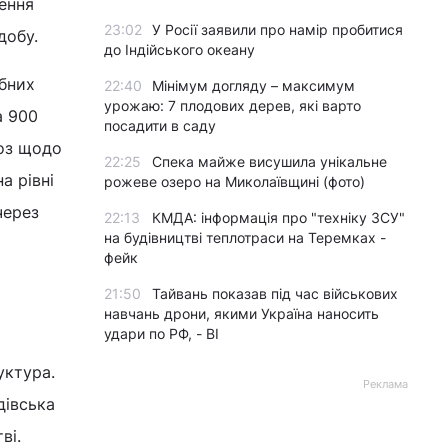
чення
23:02
У Росії заявили про намір пробитися
добу.
до Індійського океану
обних
22:40
Мінімум догляду – максимум
урожаю: 7 плодових дерев, які варто
а 900
посадити в саду
ноз щодо
22:25
Спека майже висушила унікальне
а рівні
рожеве озеро на Миколаївщині (фото)
через
22:13
КМДА: інформація про "техніку ЗСУ"
на будівництві теплотраси на Теремках -
фейк
21:50
Тайвань показав під час військових
навчань дрони, якими Україна наносить
удари по РФ, - BI
уктура.
Реклама
дівська
ві.