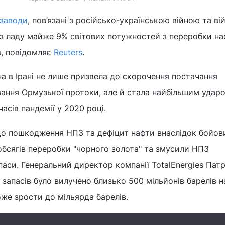
 заводи
, пов’язані з російсько-українською війною та ві
 з ладу майже 9% світових потужностей з переробки на
в, повідомляє
Reuters
.
на в Ірані не лише призвела до скорочення постачання
вання Ормузької протоки, але й стала найбільшим удар
часів пандемії у 2020 році.
о пошкодження НПЗ та дефіцит нафти внаслідок бойови
бсягів переробки "чорного золота" та змусили НПЗ
аси. Генеральний директор компанії TotalEnergies Патр
 запасів було вилучено близько 500 мільйонів барелів н
же зрости до мільярда барелів.