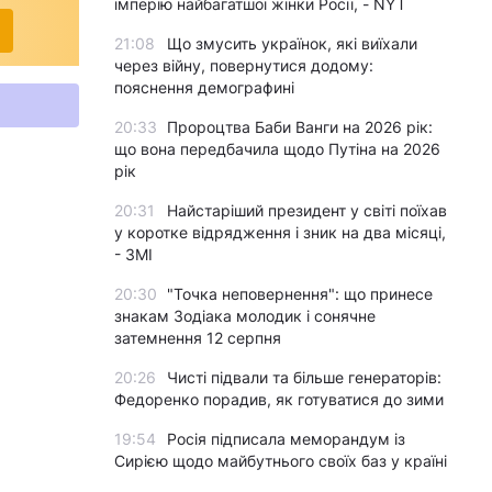
імперію найбагатшої жінки Росії, - NYT
21:08
Що змусить українок, які виїхали
через війну, повернутися додому:
пояснення демографині
20:33
Пророцтва Баби Ванги на 2026 рік:
що вона передбачила щодо Путіна на 2026
рік
20:31
Найстаріший президент у світі поїхав
у коротке відрядження і зник на два місяці,
- ЗМІ
20:30
"Точка неповернення": що принесе
знакам Зодіака молодик і сонячне
затемнення 12 серпня
20:26
Чисті підвали та більше генераторів:
Федоренко порадив, як готуватися до зими
19:54
Росія підписала меморандум із
Сирією щодо майбутнього своїх баз у країні