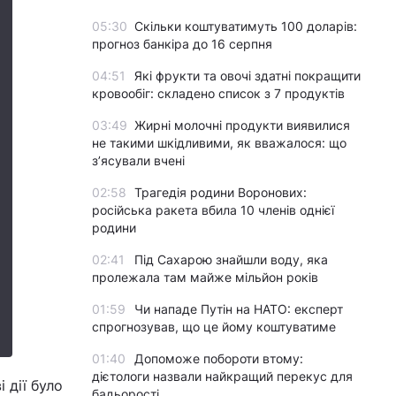
05:30
Скільки коштуватимуть 100 доларів:
прогноз банкіра до 16 серпня
04:51
Які фрукти та овочі здатні покращити
кровообіг: складено список з 7 продуктів
03:49
Жирні молочні продукти виявилися
не такими шкідливими, як вважалося: що
з’ясували вчені
02:58
Трагедія родини Воронових:
російська ракета вбила 10 членів однієї
родини
02:41
Під Сахарою знайшли воду, яка
пролежала там майже мільйон років
01:59
Чи нападе Путін на НАТО: експерт
спрогнозував, що це йому коштуватиме
01:40
Допоможе побороти втому:
дієтологи назвали найкращий перекус для
 дії було
бадьорості