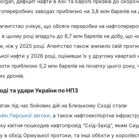
rgan, дефіцит нафти в Азії та Європі призвів до скоро
топереробних заводах приблизно на 3,8 млн барелів на 
агентство очікує, що обсяги переробки на нафтоперер
 в цьому році впадуть до 8,7 млн барелів на добу, що н
е, ніж у 2025 році. Агентство також знизило свій прог
кої нафти у 2026 році, оцінивши їх у другому кварталі н
роти приблизно 5,2 млн барелів на початку цього року, 
их дронів.
оді та удари України по НПЗ
 атак під час бойових дій на Близькому Сході стали
аїн Перської затоки,
а також нафтоекспортна інфрастр
ку квітня пошкодив нафтопровід "Схід-Захід", яким Сау
 в обхід Ормузької протоки, та інші об’єкти у королівст