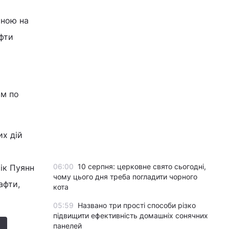
йною на
фти
ом по
х дій
06:00
10 серпня: церковне свято сьогодні,
ік Пуянн
чому цього дня треба погладити чорного
афти,
кота
05:59
Названо три прості способи різко
підвищити ефективність домашніх сонячних
панелей