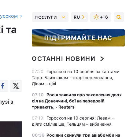
русском
RU
+16
ПОСЛУГИ
і та
ПІДТРИМАЙТЕ НАС
ОСТАННІ НОВИНИ
07:20
Гороскоп на 10 серпня за картами
Таро: Близнюкам – старі переконання,
Дівам – цілі
07:10
Росія заявила про захоплення двох
сіл на Донеччині, бої на передовій
узі з
тривають, - Reuters
07:10
Гороскоп на 10 серпня: Левам –
діяти сміливіше, Тельцям – вибачення
06:36
Росіяни скинули три авіабомби на