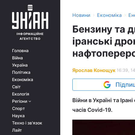
›
›
Новини
Економіка
Ен
Бензину та 
ІНФОРМАЦІЙНЕ
іранські дро
АГЕНТСТВО
нафтоперер
Головна
Війна
Україна
Ярослав Конощук
16:39, 1
Політика
Економіка
Підпиш
Світ
Екологія
Війни в Україні та Іра
Регіони
Спорт
часів Covid-19.
Наука
Техно і зв'язок
Лайт