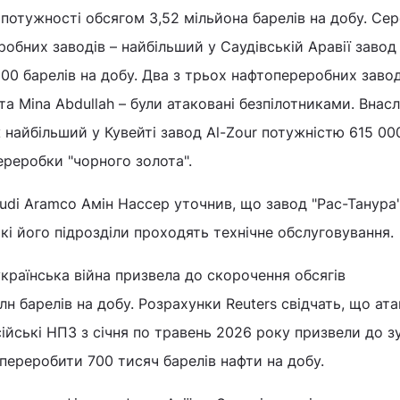
потужності обсягом 3,52 мільйона барелів на добу. Се
бних заводів – найбільший у Саудівській Аравії завод 
00 барелів на добу. Два з трьох нафтопереробних завод
та Mina Abdullah – були атаковані безпілотниками. Внас
 найбільший у Кувейті завод Al-Zour потужністю 615 00
ереробки "чорного золота".
udi Aramco Амін Нассер уточнив, що завод "Рас-Танура
які його підрозділи проходять технічне обслуговування.
українська війна призвела до скорочення обсягів
н барелів на добу. Розрахунки Reuters свідчать, що ат
сійські НПЗ з січня по травень 2026 року призвели до з
 переробити 700 тисяч барелів нафти на добу.