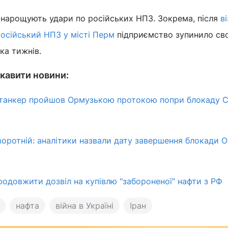
нарощують удари по російських НПЗ. Зокрема, після
в
російський НПЗ у місті Перм
підприємство зупинило св
ка тижнів.
кавити новини:
м танкер пройшов Ормузькою протокою попри блокаду С
воротній: аналітики назвали дату завершення блокади 
родовжити дозвіл на купівлю "забороненої" нафти з РФ
нафта
війна в Україні
Іран