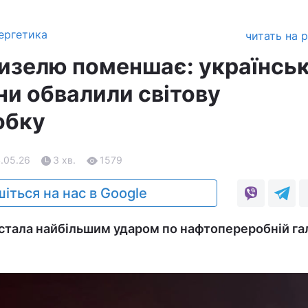
ергетика
читать на 
дизелю поменшає: українськ
ни обвалили світову
обку
4.05.26
3 хв.
1579
іться на нас в Google
ні стала найбільшим ударом по нафтопереробній гал