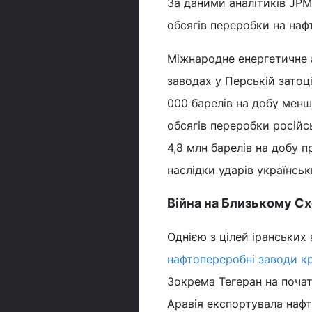
За даними аналітиків JPMo
обсягів переробки на наф
Міжнародне енергетичне 
заводах у Перській затоці
000 барелів на добу менш
обсягів переробки російсь
4,8 млн барелів на добу п
наслідки ударів українськ
Війна на Близькому Сх
Однією з цілей іранських
нафтопереробні заводи кр
Зокрема Тегеран на почат
Аравія експортувала нафту