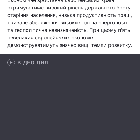
Економічне зростання європейських країн
стримуватиме високий рівень державного боргу,
Лонгріди
старіння населення, низька продуктивність праці,
тривале збереження високих цін на енергоносії
Відео з Youtube
Статті
та геополітична невизначеність. При цьому п'ять
невеликих європейських економік
Інтерв'ю
Думки
демонструватимуть значно вищі темпи розвитку.
Архів
Вакансії
ВІДЕО ДНЯ
Контакти
Послуги