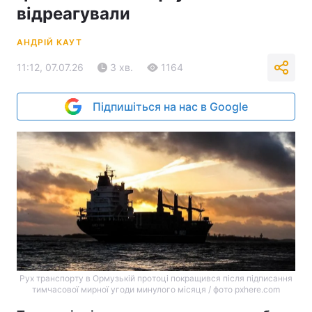
відреагували
АНДРІЙ КАУТ
11:12, 07.07.26
3 хв.
1164
Підпишіться на нас в Google
Рух транспорту в Ормузькій протоці покращився після підписання
тимчасової мирної угоди минулого місяця / фото pxhere.com