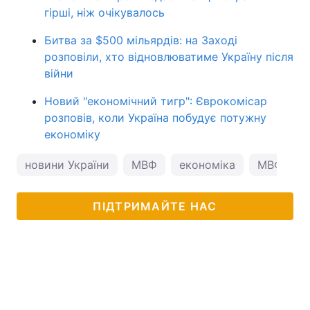
гірші, ніж очікувалось
Битва за $500 мільярдів: на Заході
розповіли, хто відновлюватиме Україну після
війни
Новий "економічний тигр": Єврокомісар
розповів, коли Україна побудує потужну
економіку
новини України
МВФ
економіка
МВФ і Ук
ПІДТРИМАЙТЕ НАС