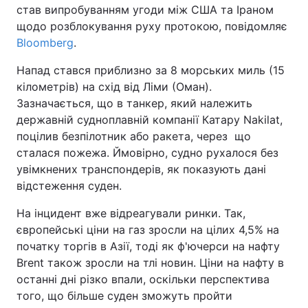
став випробуванням угоди між США та Іраном
щодо розблокування руху протокою, повідомляє
Bloomberg
.
Напад стався приблизно за 8 морських миль (15
кілометрів) на схід від Ліми (Оман).
Зазначається, що в танкер, який належить
державній судноплавній компанії Катару Nakilat,
поцілив безпілотник або ракета, через що
сталася пожежа. Ймовірно, судно рухалося без
увімкнених транспондерів, як показують дані
відстеження суден.
На інцидент вже відреагували ринки. Так,
європейські ціни на газ зросли на цілих 4,5% на
початку торгів в Азії, тоді як ф'ючерси на нафту
Brent також зросли на тлі новин. Ціни на нафту в
останні дні різко впали, оскільки перспектива
того, що більше суден зможуть пройти