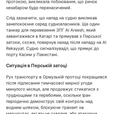
протокою, викликала побоювання, що ринок
незабаром буде перенасичений.
Слід зазначити, що напад на судно викликав
занепокоєння серед судновласників. Ще один
танкер для перевезення ЗПГ Al Areesh, який
завантажився в Катарі та прямував з Перської
затоки, схоже, повернув назад після нападу на Al
Rekayyat. Судно сигналізувадл, що прямує до
порту Касим у Пакистані.
Ситуація в Перській затоці
Рух транспорту в Ормузькій протоці покращився
після підписання тимчасової мирної угоди
минулого місяця, але продовжує стикатися з
труднощами та перебоями, оскільки Іран
періодично демонструє свій контроль над
водним шляхом, блокуючи транзит на
маршрутах, які він не схвалив, або атакуючи