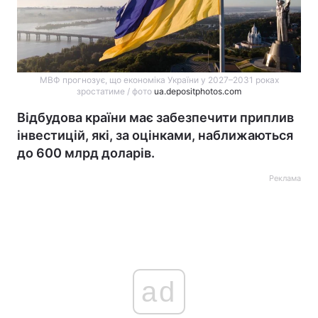
МВФ прогнозує, що економіка України у 2027–2031 роках
зростатиме / фото
ua.depositphotos.com
Відбудова країни має забезпечити приплив
інвестицій, які, за оцінками, наближаються
до 600 млрд доларів.
Реклама
ad