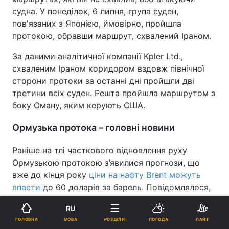
судна. У понеділок, 6 липня, група суден,
пов'язаних з Японією, ймовірно, пройшла
протокою, обравши маршрут, схвалений Іраном.
За даними аналітичної компанії Kpler Ltd.,
схваленим Іраном коридором вздовж північної
сторони протоки за останні дні пройшли дві
третини всіх суден. Решта пройшла маршрутом з
боку Оману, яким керують США.
Ормузька протока – головні новини
Раніше на тлі часткового відновлення руху
Ормузькою протокою з’явилися прогнози, що
вже до кінця року
ціни на нафту Brent можуть
впасти
до 60 доларів за барель. Повідомлялося,
що глобальні запаси нафти вичерпані набагато
RU
менше, ніж очікувалося.
МОВА
ГОЛОВНА
РОЗДІЛИ
ПОГОДА
ЛАЙТ