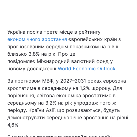
Головна
Війна
Україна посіла третє місце в рейтингу
економічного зростання
європейських країн з
Україна
Політика
прогнозованим середнім показником на рівні
Економіка
Світ
близько 3,8% на рік. Про це
повідомляє Міжнародний валютний фонд у
Спорт
Наука
новому дослідженні
World Economic Outlook
.
Техно і зв'язок
Лайт
За прогнозом МВФ, у 2027–2031 роках єврозона
зростатиме в середньому на 1,2% щороку. Для
Зброя
Інциденти
порівняння, світова економіка зростатиме в
середньому на 3,2% на рік упродовж того ж
Здоров'я
Туризм
періоду. Країни Азії, що розвиваються, будуть
демонструвати середньорічне зростання на рівні
Цікавинки
Погода
4,6%.
Екологія
Регіони