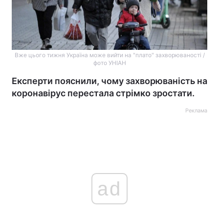
Вже цього тижня Україна може вийти на "плато" захворюваності /
фото УНІАН
Експерти пояснили, чому захворюваність на
коронавірус перестала стрімко зростати.
Реклама
ad