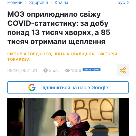
›
›
Новини
Здоров'я
Країна
рус
МОЗ оприлюднило свіжу
COVID-статистику: за добу
понад 13 тисяч хворих, а 85
тисяч отримали щеплення
ВІКТОРІЯ ГОРДІЄНКО,
ІННА АНДАЛІЦЬКА,
ВІКТОРІЯ
ТОКАРЄВА
09:16, 08.11.21
3 хв.
1306
ОНОВЛЕНО
Підпишіться на нас в Google