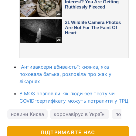
"Антиваксери вбивають": киянка, яка
поховала батька, розповіла про жах у
лікарнях
У МОЗ розповіли, як люди без тесту чи
COVID-сертифікату можуть потрапити у ТРЦ
новини Києва
коронавірус в Україні
погода у
ПІДТРИМАЙТЕ НАС