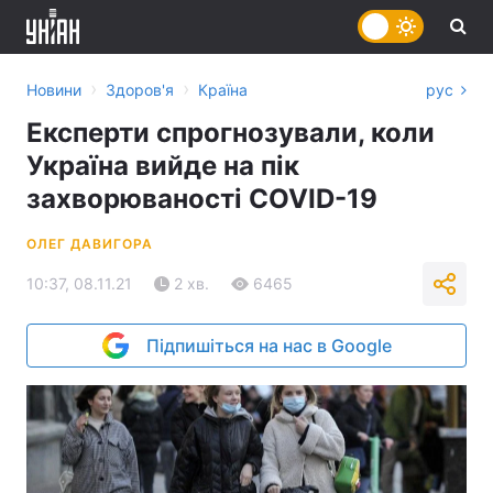
›
›
Новини
Здоров'я
Країна
рус
Експерти спрогнозували, коли
Україна вийде на пік
захворюваності COVID-19
ОЛЕГ ДАВИГОРА
10:37, 08.11.21
2 хв.
6465
Підпишіться на нас в Google