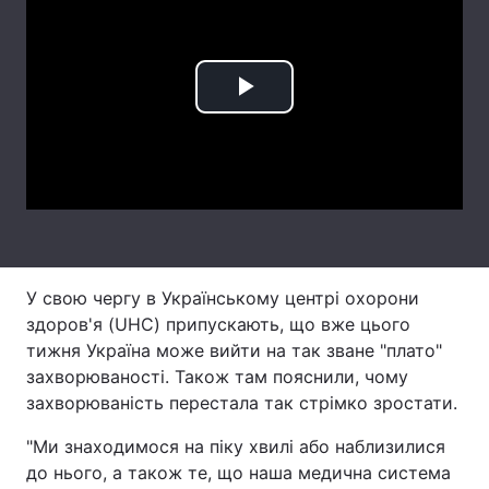
Лонгріди
Відео з Youtube
Статті
Play
Інтерв'ю
Думки
Video
Архів
Вакансії
Контакти
Послуги
У свою чергу в Українському центрі охорони
здоров'я (UHC) припускають, що вже цього
тижня Україна може вийти на так зване "плато"
захворюваності. Також там пояснили, чому
захворюваність перестала так стрімко зростати.
"Ми знаходимося на піку хвилі або наблизилися
до нього, а також те, що наша медична система