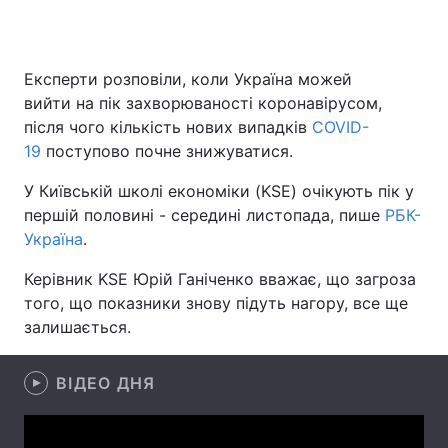
Експерти розповіли, коли Україна можей
Головна
Війна
вийти на пік захворюваності коронавірусом,
після чого кількість нових випадків
COVID-
Україна
Політика
19
поступово почне знижуватися.
Економіка
Світ
У Київській школі економіки (KSE) очікують пік у
першій половині - середині листопада, пише
РБК-
Спорт
Наука
Україна
.
Техно і зв'язок
Лайт
Керівник KSE Юрій Ганіченко вважає, що загроза
того, що показники знову підуть нагору, все ще
Зброя
Інциденти
залишається.
Здоров'я
Туризм
ВІДЕО ДНЯ
Цікавинки
Погода
Екологія
Регіони