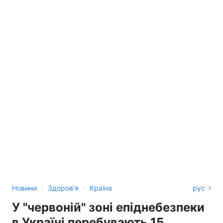
›
›
Новини
Здоров'я
Країна
рус
У "червоній" зоні епіднебезпеки
в Україні перебувають 15