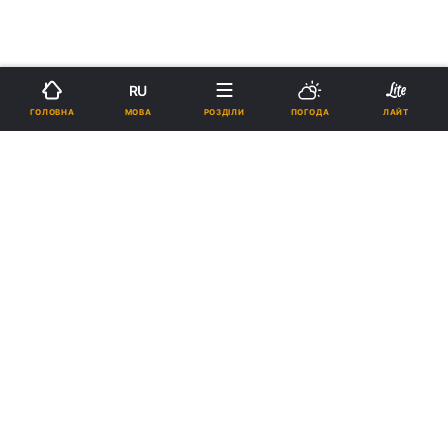
RU
МОВА
ГОЛОВНА
РОЗДІЛИ
ПОГОДА
ЛАЙТ
›
›
Новини
Здоров'я
Зарубіжні новини
рус
В Судані заборонили жіноче
обрізання
04:05, 02.05.20
1 хв.
18994
Підпишіться на нас в Google