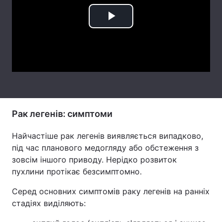
Лонгріди
Play
Video
Відео з Youtube
Статті
Інтерв'ю
Думки
Архів
Вакансії
Контакти
Рак легенів: симптоми
Послуги
Найчастіше рак легенів виявляється випадково,
під час планового медогляду або обстеження з
зовсім іншого приводу. Нерідко розвиток
пухлини протікає безсимптомно.
Серед основних симптомів раку легенів на ранніх
стадіях виділяють: