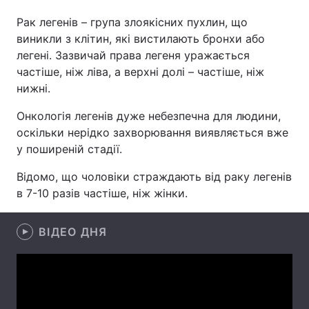
Рак легенів – група злоякісних пухлин, що
виникли з клітин, які вистилають бронхи або
легені. Зазвичай права легеня уражається
Головна
Війна
частіше, ніж ліва, а верхні долі – частіше, ніж
нижні.
Україна
Політика
Онкологія легенів дуже небезпечна для людини,
Економіка
Світ
оскільки нерідко захворювання виявляється вже
у поширеній стадії.
Спорт
Наука
Відомо, що чоловіки страждають від раку легенів
Техно і зв'язок
Лайт
в 7-10 разів частіше, ніж жінки.
Зброя
Інциденти
ВІДЕО ДНЯ
Здоров'я
Туризм
Цікавинки
Погода
Екологія
Регіони