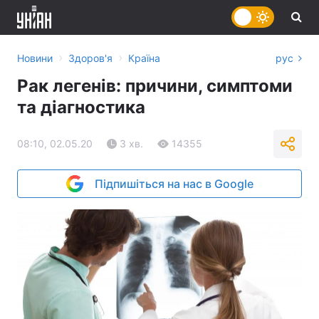
›
›
Новини
Здоров'я
Країна
рус
Рак легенів: причини, симптоми
та діагностика
08:10, 02.05.20
3 хв.
14355
Підпишіться на нас в Google