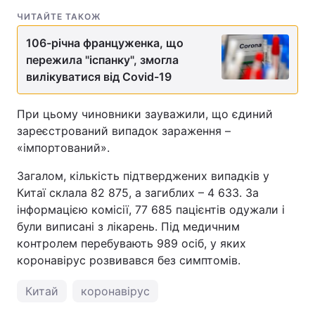
ЧИТАЙТЕ ТАКОЖ
106-річна француженка, що
пережила "іспанку", змогла
вилікуватися від Covid-19
При цьому чиновники зауважили, що єдиний
зареєстрований випадок зараження –
«імпортований».
Загалом, кількість підтверджених випадків у
Китаї склала 82 875, а загиблих – 4 633. За
інформацією комісії, 77 685 пацієнтів одужали і
були виписані з лікарень. Під медичним
контролем перебувають 989 осіб, у яких
коронавірус розвивався без симптомів.
Китай
коронавірус