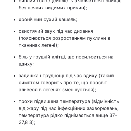
сиплий голос (сиплість з'являється і зникає
без всяких видимих причин);
Тема оформлення
хронічний сухий кашель;
свистячий звук під час дихання
(пояснюється розростанням пухлини в
тканинах легені);
біль у грудній клітці, що посилюється на
вдиху;
задишка і труднощі під час вдиху (такий
симптом говорить про те, що просвіт
альвеол в легенях зменшується);
трохи підвищена температура (відмінність
від жару під час інфекційних захворювань,
температура рідко піднімається вище 37-
37,8 З);