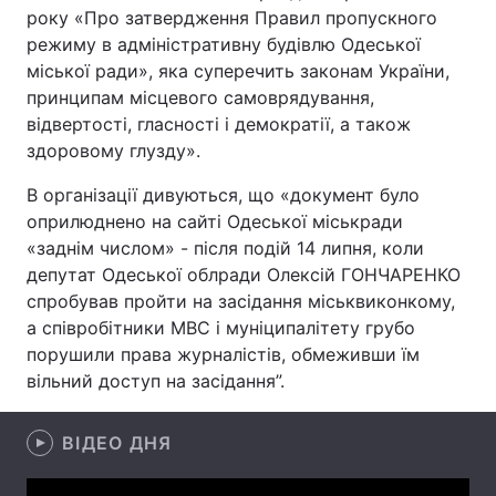
року «Про затвердження Правил пропускного
режиму в адміністративну будівлю Одеської
міської ради», яка суперечить законам України,
Головна
Війна
принципам місцевого самоврядування,
відвертості, гласності і демократії, а також
Україна
Політика
здоровому глузду».
Економіка
Світ
В організації дивуються, що «документ було
оприлюднено на сайті Одеської міськради
Спорт
Наука
«заднім числом» - після подій 14 липня, коли
депутат Одеської облради Олексій ГОНЧАРЕНКО
Техно і зв'язок
Лайт
спробував пройти на засідання міськвиконкому,
а співробітники МВС і муніципалітету грубо
Зброя
Інциденти
порушили права журналістів, обмеживши їм
вільний доступ на засідання”.
Здоров'я
Туризм
Цікавинки
Погода
ВІДЕО ДНЯ
Екологія
Регіони