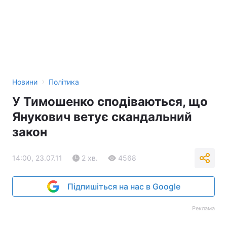
›
Новини
Політика
У Тимошенко сподіваються, що
Янукович ветує скандальний
закон
14:00, 23.07.11
2 хв.
4568
Підпишіться на нас в Google
Реклама