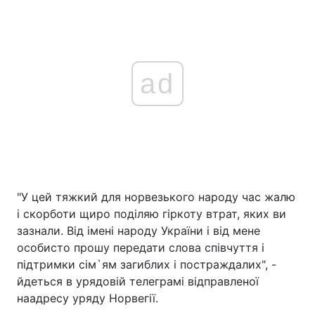
ad
"У цей тяжкий для норвезького народу час жалю
і скорботи щиро поділяю гіркоту втрат, яких ви
зазнали. Від імені народу України і від мене
особисто прошу передати слова співчуття і
підтримки сім`ям загиблих і постраждалих", -
йдеться в урядовій телеграмі відправленої
наадресу уряду Норвегії.