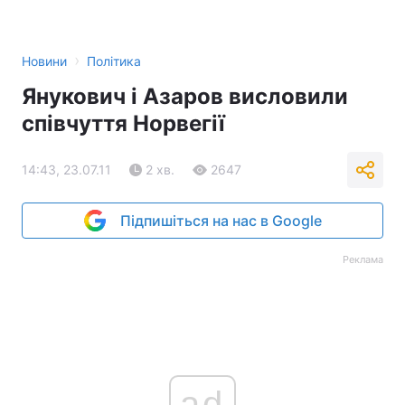
›
Новини
Політика
Янукович і Азаров висловили
співчуття Норвегії
14:43, 23.07.11
2 хв.
2647
Підпишіться на нас в Google
Реклама
ad