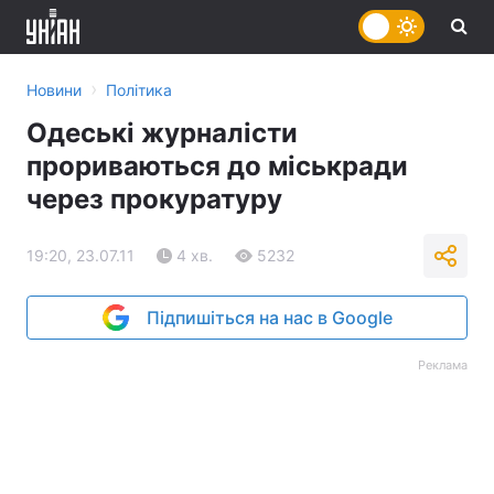
›
Новини
Політика
Одеські журналісти
прориваються до міськради
через прокуратуру
19:20, 23.07.11
4 хв.
5232
Підпишіться на нас в Google
Реклама