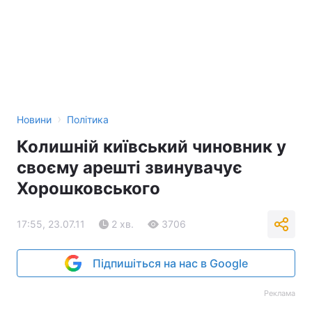
›
Новини
Політика
Колишній київський чиновник у
своєму арешті звинувачує
Хорошковського
17:55, 23.07.11
2 хв.
3706
Підпишіться на нас в Google
Реклама