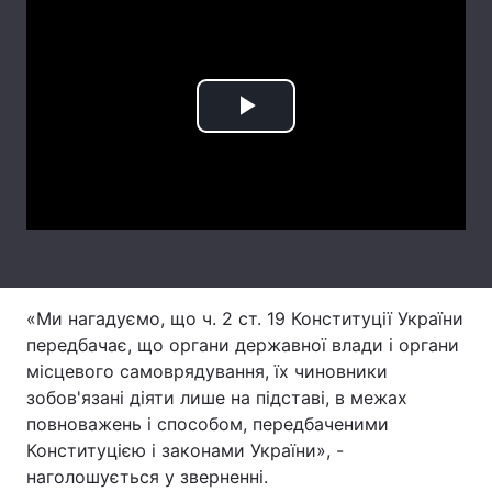
Лонгріди
Відео з Youtube
Статті
Play
Інтерв'ю
Думки
Video
Архів
Вакансії
Контакти
Послуги
«Ми нагадуємо, що ч. 2 ст. 19 Конституції України
передбачає, що органи державної влади і органи
місцевого самоврядування, їх чиновники
зобов'язані діяти лише на підставі, в межах
повноважень і способом, передбаченими
Конституцією і законами України», -
наголошується у зверненні.