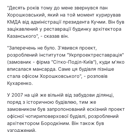
"Десять років тому до мене звернувся пан
Хорошковський, який на той момент курирував
КМДА від адміністрації президента Кучми. Він був
зацікавлений у реставрації будинку архітектора
Казанського", - сказав він.
"Заперечень не було. З'явився проект,
розроблений інститутом "Укрпроектреставрація"
(замовник - фірма "Сітко-Поділ-Київ"), куди м'яко
вписалася мансарда. Саме ця будівля пізніше
стала офісом Хорошковського", - розповів
Кухаренко.
У 2007 на цій же вільній від забудови ділянці,
поряд з історичною будівлею, тим же
замовником був запропонований ескізний проект
офісної чотириповерхової будівлі, розроблений
архітектором Бородкіним. Він також був
узгоджений.