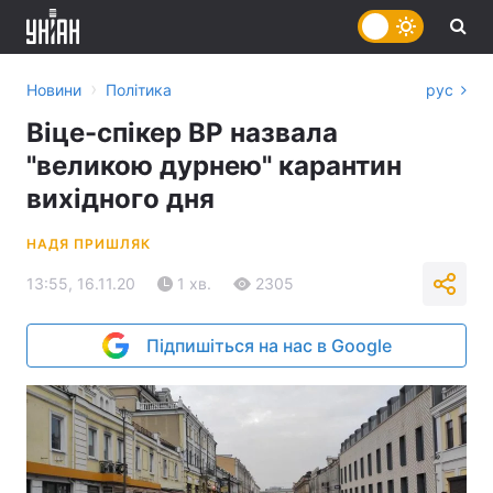
›
Новини
Політика
рус
Віце-спікер ВР назвала
"великою дурнею" карантин
вихідного дня
НАДЯ ПРИШЛЯК
13:55, 16.11.20
1 хв.
2305
Підпишіться на нас в Google