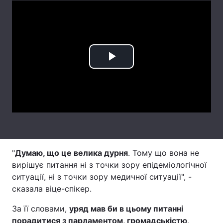
Лонгріди
Відео з Youtube
Статті
Play
Інтерв'ю
Думки
Video
Архів
Вакансії
Контакти
Послуги
"
Думаю, що це велика дурня
. Тому що вона не
вирішує питання ні з точки зору епідеміологічної
ситуації, ні з точки зору медичної ситуації", -
сказала віце-спікер.
За її словами,
уряд мав би в цьому питанні
порадитися з парламентом, громадськістю,