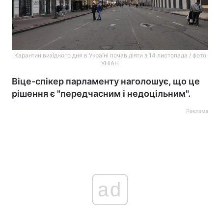
Карантин вихідного дня в Україні почав діяти з 14 листопада / фото
УНІАН
Віце-спікер парламенту наголошує, що це
рішення є "передчасним і недоцільним".
Реклама
ad