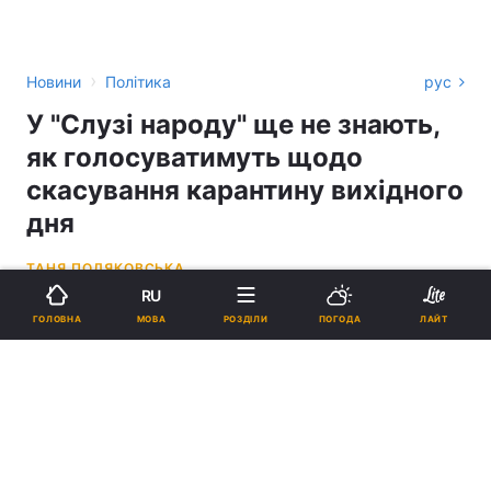
›
Новини
Політика
рус
У "Слузі народу" ще не знають,
як голосуватимуть щодо
скасування карантину вихідного
дня
ТАНЯ ПОЛЯКОВСЬКА
RU
13:08, 16.11.20
2 хв.
523
МОВА
ГОЛОВНА
РОЗДІЛИ
ПОГОДА
ЛАЙТ
Підпишіться на нас в Google