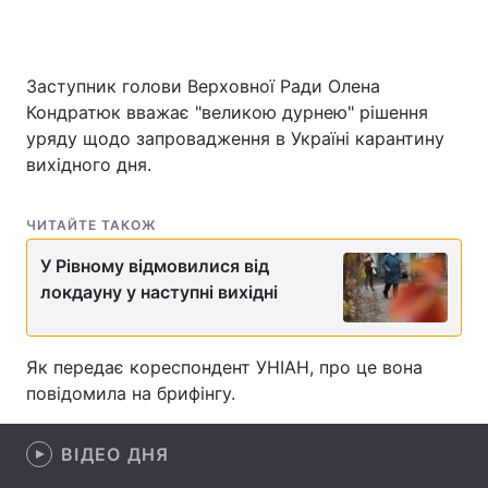
Заступник голови Верховної Ради Олена
Головна
Війна
Кондратюк вважає "великою дурнею" рішення
уряду щодо запровадження в Україні карантину
Україна
Політика
вихідного дня.
Економіка
Світ
ЧИТАЙТЕ ТАКОЖ
Спорт
Наука
У Рівному відмовилися від
Техно і зв'язок
Лайт
локдауну у наступні вихідні
Зброя
Інциденти
Як передає кореспондент УНІАН, про це вона
Здоров'я
Туризм
повідомила на брифінгу.
Цікавинки
Погода
ВІДЕО ДНЯ
Екологія
Регіони