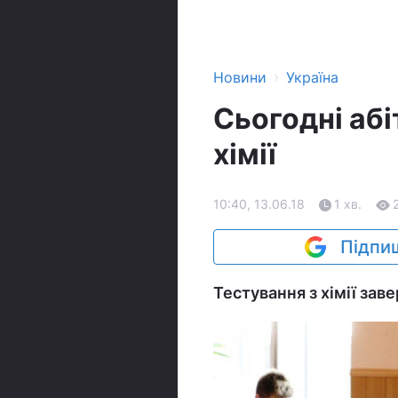
›
Новини
Україна
Сьогодні аб
хімії
10:40, 13.06.18
1 хв.
Підпиш
Тестування з хімії зав