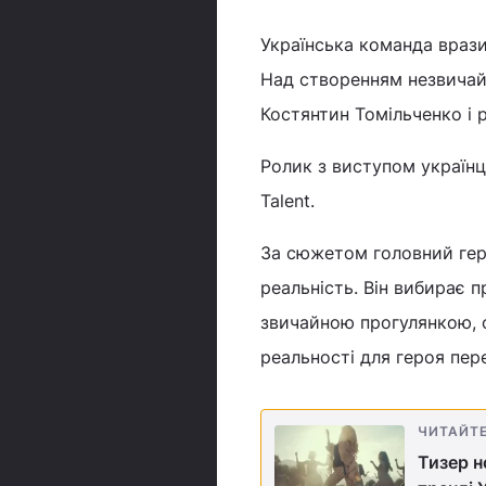
Українська команда вразил
Над створенням незвичай
Костянтин Томільченко і 
Ролик з виступом українц
Talent.
За сюжетом головний геро
реальність. Він вибирає 
звичайною прогулянкою, о
реальності для героя пер
ЧИТАЙТ
Тизер н