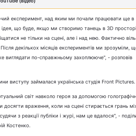
YouTube (відео)
чий експеримент, над яким ми почали працювати ще в к
а ідея, що буде, якщо ми створимо танець в 3D просторі
щатися не тільки на сцені, але і над нею. Фактично віл
 Після декількох місяців експериментів ми зрозуміли, щ
же виглядати по-справжньому захоплююче", - розповів
ини виступу займалася українська студія Front Pictures.
ртуальний світ навколо героя за допомогою голографіч
ли досягти враження, коли на сцені стирається грань мі
судячи з реакції публіки і журі, нам це вдалося", - поді
рій Костенко.