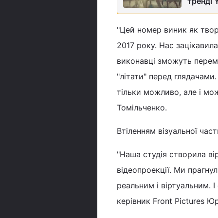
тренді 
"Цей номер виник як твор
2017 року. Нас зацікавил
виконавці зможуть перемі
"літати" перед глядачами.
тільки можливо, але і мо
Томільченко.
Втіленням візуальної част
"Наша студія створила ві
відеопроекції. Ми прагну
реальним і віртуальним. І 
керівник Front Pictures Ю