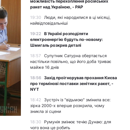
можливість перехоплення російських
ракет над Україною, - PAP
19:30
Люди, які народилися в ці місяці,
найвідповідальніші
19:22
В Україні розподіляти
електроенергію будуть по-новому:
Шмигаль розкрив деталі
18:57
Супутник Сатурна обертається
настільки повільно, що його доба триває
майже 16 днів
18:56
Захід проігнорував прохання Києва
про термінові поставки зенітних ракет, -
NYT
18:42
Зустріч із "відьмою" змінила все:
зірка 2000-х вперше розкрила, чому
зникла зі сцени
18:30
Румунія змінює течію Дунаю: для
чого вона це робить