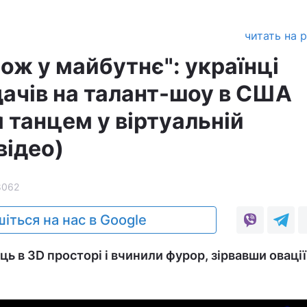
читать на 
ож у майбутнє": українці
дачів на талант-шоу в США
 танцем у віртуальній
відео)
8062
іться на нас в Google
ць в 3D просторі і вчинили фурор, зірвавши овації