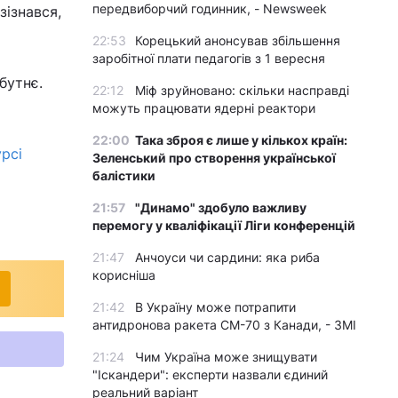
передвиборчий годинник, - Newsweek
зізнався,
22:53
Корецький анонсував збільшення
заробітної плати педагогів з 1 вересня
бутнє.
22:12
Міф зруйновано: скільки насправді
можуть працювати ядерні реактори
22:00
Така зброя є лише у кількох країн:
рсі
Зеленський про створення української
балістики
21:57
"Динамо" здобуло важливу
перемогу у кваліфікації Ліги конференцій
21:47
Анчоуси чи сардини: яка риба
корисніша
21:42
В Україну може потрапити
антидронова ракета CM-70 з Канади, - ЗМІ
21:24
Чим Україна може знищувати
"Іскандери": експерти назвали єдиний
реальний варіант