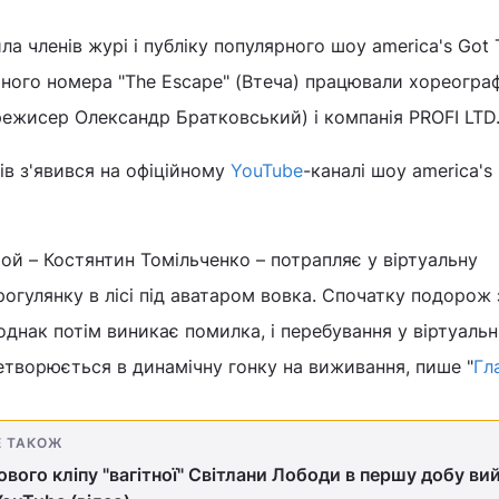
а членів журі і публіку популярного шоу america's Got T
ного номера "The Escape" (Втеча) працювали хореогра
режисер Олександр Братковський) і компанія PROFI LTD
ів з'явився на офіційному
YouTube
-каналі шоу america's
й – Костянтин Томільченко – потрапляє у віртуальну
прогулянку в лісі під аватаром вовка. Спочатку подорож
днак потім виникає помилка, і перебування у віртуальн
етворюється в динамічну гонку на виживання, пише "
Гл
Е ТАКОЖ
ового кліпу "вагітної" Світлани Лободи в першу добу ви