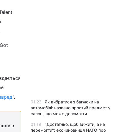
alent.
ф
.
 Got
 здається
ій
авред
".
01:23
Як вибратися з багнюки на
автомобілі: названо простий предмет у
салоні, що може допомогти
01:19
"Достатньо, щоб вижити, а не
йшов в
перемогти": ексчиновниця НАТО про