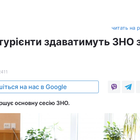
читать на 
ітурієнти здаватимуть ЗНО 
2411
іться на нас в Google
ершує основну сесію ЗНО.