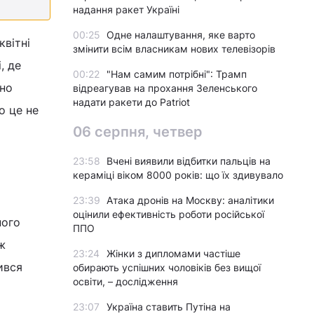
надання ракет Україні
00:25
Одне налаштування, яке варто
вітні
змінити всім власникам нових телевізорів
, де
00:22
"Нам самим потрібні": Трамп
ьно
відреагував на прохання Зеленського
надати ракети до Patriot
о це не
06 серпня, четвер
23:58
Вчені виявили відбитки пальців на
кераміці віком 8000 років: що їх здивувало
23:39
Атака дронів на Москву: аналітики
оцінили ефективність роботи російської
ного
ППО
ж
23:24
Жінки з дипломами частіше
лився
обирають успішних чоловіків без вищої
освіти, – дослідження
23:07
Україна ставить Путіна на