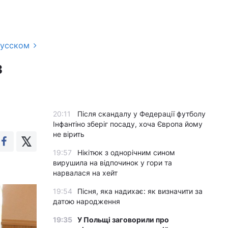
русском
з
20:11
Після скандалу у Федерації футболу
Інфантіно зберіг посаду, хоча Європа йому
не вірить
19:57
Нікітюк з однорічним сином
вирушила на відпочинок у гори та
нарвалася на хейт
19:54
Пісня, яка надихає: як визначити за
датою народження
19:35
У Польщі заговорили про