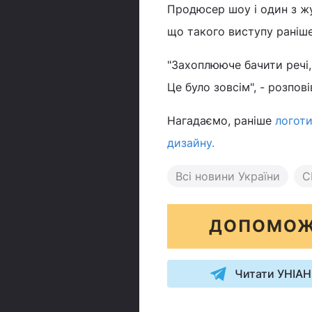
Продюсер шоу і один з жу
що такого виступу раніше
"Захоплююче бачити речі,
Це було зовсім", - розпові
Нагадаємо, раніше
логоти
дизайну.
Всі новини України
С
ДОПОМОЖ
Читати УНІАН