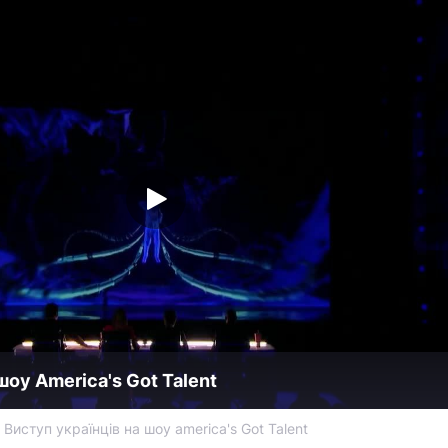
шоу America's Got Talent
Виступ українців на шоу america's Got Talent