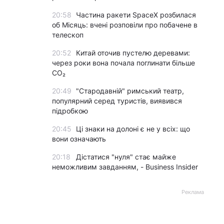
20:58
Частина ракети SpaceX розбилася
об Місяць: вчені розповіли про побачене в
телескоп
20:52
Китай оточив пустелю деревами:
через роки вона почала поглинати більше
CO₂
20:49
"Стародавній" римський театр,
популярний серед туристів, виявився
підробкою
20:45
Ці знаки на долоні є не у всіх: що
вони означають
20:18
Дістатися "нуля" стає майже
неможливим завданням, - Business Insider
Реклама