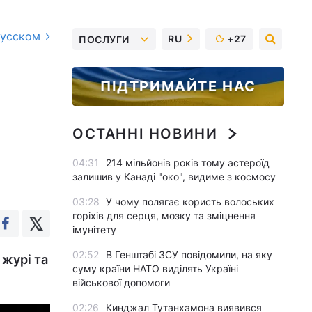
русском
RU
+27
ПОСЛУГИ
ПІДТРИМАЙТЕ НАС
ОСТАННІ НОВИНИ
04:31
214 мільйонів років тому астероїд
залишив у Канаді "око", видиме з космосу
03:28
У чому полягає користь волоських
горіхів для серця, мозку та зміцнення
імунітету
02:52
В Генштабі ЗСУ повідомили, на яку
 журі та
суму країни НАТО виділять Україні
військової допомоги
02:26
Кинджал Тутанхамона виявився