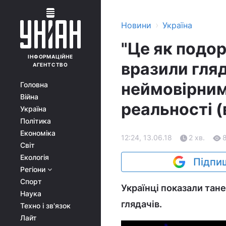
›
Новини
Україна
"Це як подор
ІНФОРМАЦІЙНЕ
вразили гля
АГЕНТСТВО
неймовірним
Головна
Війна
реальності (
Україна
Політика
Економіка
12:24, 13.06.18
2 хв.
Світ
Екологія
Підпиш
Регіони
Спорт
Українці показали тане
Наука
глядачів.
Техно і зв'язок
Лайт