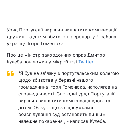
Головна
Війна
Уряд Португалії вирішив виплатити компенсації
дружині та дітям вбитого в аеропорту Лісабона
Україна
Політика
українця Ігоря Гоменюка.
Економіка
Світ
Про це міністр закордонних справ Дмитро
Кулеба повідомив у мікроблозі
Twitter
.
Спорт
Наука
"Я був на зв'язку з португальським колегою
Техно і зв'язок
Лайт
щодо вбивства у березні нашого
громадянина Ігоря Гоменюка, наполягав на
Зброя
Інциденти
справедливості. Сьогодні уряд Португалії
Здоров'я
Туризм
вирішив виплатити компенсації вдові та
дітям. Очікую, що за підсумками
Цікавинки
Погода
розслідування суд встановить винним
належне покарання", - написав Кулеба.
Екологія
Регіони