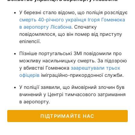
Тема оформлення
У березні стало відомо, що поліція розслідує
смерть 40-річного українця Ігоря Гоменюка
в аеропорту Лісабона
. Спочатку
повідомлялося, що він помер від приступу
епілепсії.
Пізніше португальські ЗМІ повідомили про
можливу насильницьку смерть. За підозрою
у вбивстві Гоменюка
заарештували трьох
офіцерів
іміграційно-прикордонної служби.
У поліції заявили, що ймовірний злочин був
вчинений у Центрі тимчасового затримання
в аеропорту.
ПІДТРИМАЙТЕ НАС