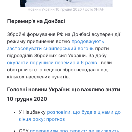
Новини України 10 грудня 2020 / фото УНІАН
Перемир’я на Донбасі
Збройні формування РФ на Донбасі всупереч дії
режиму припинення вогню
продовжують
застосовувати снайперський вогонь
проти
підрозділів Збройних сил України. За добу
окупанти порушили перемир'я 6 разів
і вели
обстріли зі стрілецької зброї неподалік від
кількох населених пунктів.
Головні новини України: що важливо знати
10 грудня 2020
У Нацбанку
розповіли, що буде з цінами до
кінця року: прогноз
СБУ
попередили про теракт: де закладуть