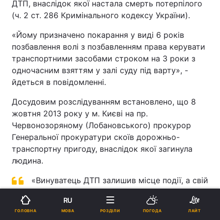
ДТП, внаслідок якої настала смерть потерпілого
(ч. 2 ст. 286 Кримінального кодексу України).
«Йому призначено покарання у виді 6 років
позбавлення волі з позбавленням права керувати
транспортними засобами строком на 3 роки з
одночасним взяттям у залі суду під варту», -
йдеться в повідомленні.
Досудовим розслідуванням встановлено, що 8
жовтня 2013 року у м. Києві на пр.
Червонозоряному (Лобановського) прокурор
Генеральної прокуратури скоїв дорожньо-
транспортну пригоду, внаслідок якої загинула
людина.
«Винуватець ДТП залишив місце події, а свій
автомобіль без оформлення документів
RU
реалізував невстановленій слідством особі»,
МОВА
ГОЛОВНА
РОЗДІЛИ
ПОГОДА
ЛАЙТ
- йдеться в повідомленні.