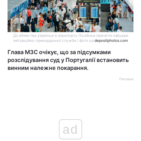
До вбивства українця в аеропорту Лісабона причетні офіцери
іміграційно-прикордонної служби / фото ua.
depositphotos.com
Глава МЗС очікує, що за підсумками
розслідування суд у Португалії встановить
винним належне покарання.
Реклама
ad