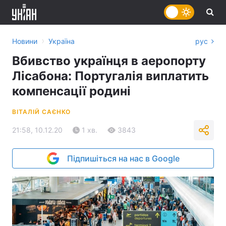
›
Новини
Україна
рус
Вбивство українця в аеропорту
Лісабона: Португалія виплатить
компенсації родині
ВІТАЛІЙ САЄНКО
21:58, 10.12.20
1 хв.
3843
Підпишіться на нас в Google