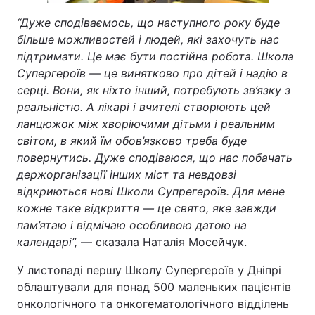
“Дуже сподіваємось, що наступного року буде
більше можливостей і людей, які захочуть нас
підтримати. Це має бути постійна робота. Школа
Супергероїв — це винятково про дітей і надію в
серці. Вони, як ніхто інший, потребують зв’язку з
реальністю. А лікарі і вчителі створюють цей
ланцюжок між хворіючими дітьми і реальним
світом, в який їм обов’язково треба буде
повернутись. Дуже сподіваюся, що нас побачать
держорганізації інших міст та невдовзі
відкриються нові Школи Супрегероїв. Для мене
кожне таке відкриття — це свято, яке завжди
пам’ятаю і відмічаю особливою датою на
календарі”,
— сказала Наталія Мосейчук.
У листопаді першу Школу Супергероїв у Дніпрі
облаштували для понад 500 маленьких пацієнтів
онкологічного та онкогематологічного відділень