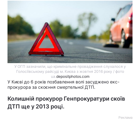
У ОГП зазначили, що кримінальне провадження слухалося у
Голосіївському райсуді м. Києва з жовтня 2016 року / фото
ua.
depositphotos.com
У Києві до 6 років позбавлення волі засуджено екс-
прокурора за скоєння смертельної ДТП.
Колишній прокурор Генпрокуратури скоїв
ДТП ще у 2013 році.
Реклама