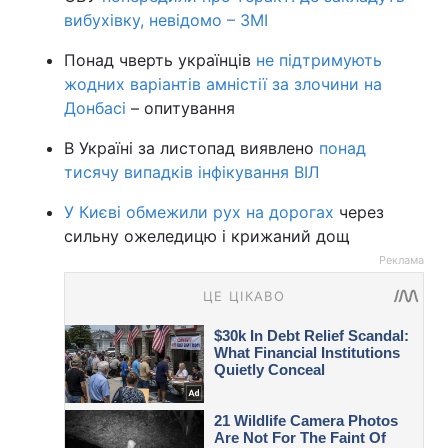
вибухівку, невідомо – ЗМІ
Понад чверть українців
не підтримують
жодних варіантів амністії за злочини на
Донбасі
– опитування
В Україні за листопад виявлено
понад
тисячу випадків інфікування ВІЛ
У Києві обмежили рух на дорогах
через
сильну ожеледицю і крижаний дощ
Реклама