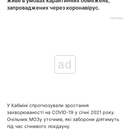
живе в умовах карантинних обмежень,
запроваджених через коронавірус.
Реклама
ad
У Кабміні спрогнозували зростання
захворюваності на COVID-19 у січні 2021 року.
Очільник МОЗу уточнив, які заборони діятимуть
під час січневого локдауну.