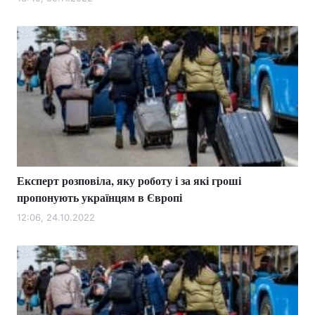
Лонгріди
Відео з Youtube
Статті
Інтерв'ю
Думки
Архів
Вакансії
Контакти
Експерт розповіла, яку роботу і за які гроші
Послуги
пропонують українцям в Європі
12:06, 24.10.2022