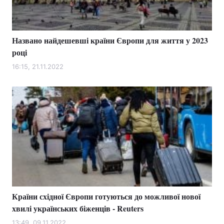
Названо найдешевші країни Європи для життя у 2023
Головна
Війна
році
Україна
Політика
16:15, 21.11.2022
Економіка
Світ
Спорт
Наука
Техно і зв'язок
Лайт
Зброя
Інциденти
Здоров'я
Туризм
Країни східної Європи готуються до можливої ​​нової
Цікавинки
Погода
хвилі українських біженців - Reuters
Екологія
Регіони
13:49, 09.11.2022