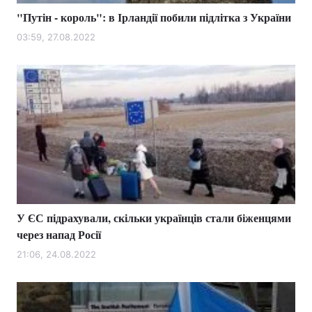
"Путін - король": в Ірландії побили підлітка з України
03:59, 27.08.2022
У ЄС підрахували, скільки українців стали біженцями
через напад Росії
21:06, 24.08.2022