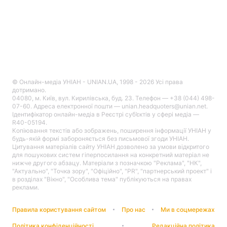
© Онлайн-медіа УНІАН - UNIAN.UA, 1998 - 2026 Усі права
дотримано.
04080, м. Київ, вул. Кирилівська, буд. 23. Телефон — +38 (044) 498-
07-60. Адреса електронної пошти — unian.headquoters@unian.net.
Ідентифікатор онлайн-медіа в Реєстрі суб’єктів у сфері медіа —
R40-05194.
Копіювання текстів або зображень, поширення інформації УНІАН у
будь-якій формі забороняється без письмової згоди УНІАН.
Цитування матеріалів сайту УНІАН дозволено за умови відкритого
для пошукових систем гіперпосилання на конкретний матеріал не
нижче другого абзацу. Матеріали з позначкою "Реклама", "НК",
"Актуально", "Точка зору", "Офіційно", "PR", "партнерський проект" і
в розділах "Вікно", "Особлива тема" публікуються на правах
реклами.
Правила користування сайтом
Про нас
Ми в соцмережах
Політика конфіденційності
Редакційна політика