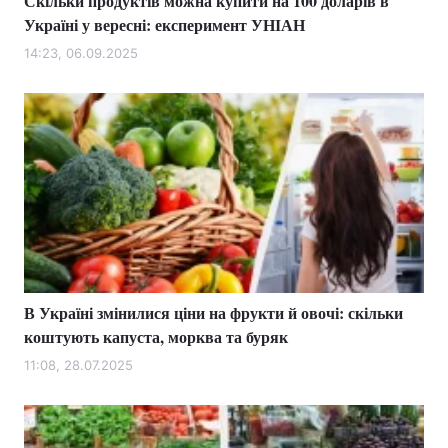
Скільки продуктів можна купити на 100 доларів в
Україні у вересні: експеримент УНІАН
14:23, 06.09.2025
В Україні змінилися ціни на фрукти й овочі: скільки
коштують капуста, морква та буряк
11:08, 28.07.2025