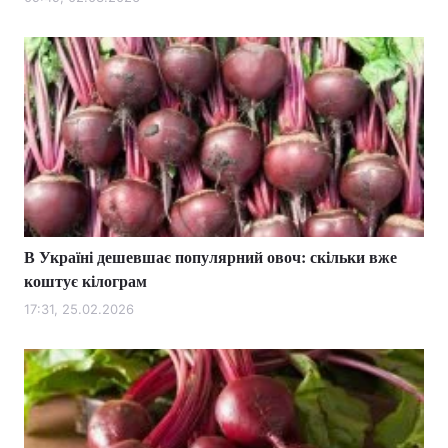
Лонгріди
Відео з Youtube
Статті
Інтерв'ю
Думки
Архів
Вакансії
Контакти
В Україні дешевшає популярний овоч: скільки вже
Послуги
коштує кілограм
17:31, 25.02.2026