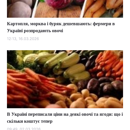
Картопля, морква і буряк дешевшають: фермери в
Головна
Війна
Україні розпродають овочі
Україна
Політика
12:13, 16.03.2026
Економіка
Світ
Спорт
Наука
Техно і зв'язок
Лайт
Зброя
Інциденти
Здоров'я
Туризм
В Україні переписали ціни на деякі овочі та ягоди: що і
Цікавинки
Погода
скільки коштує тепер
Екологія
Регіони
09:49, 02.03.2026