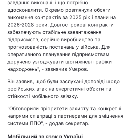
завдання виконані, і що потрібно
вдосконалити. Окремо розглянули обсяги
Тема оформлення
виконання контрактів за 2025 рік і плани на
2026-2028 роки. Довгострокові контракти
забезпечують стабільне завантаження
підприємств, серійне виробництво та
прогнозованість постачань у війська. Для
оперативного планування підприємствам
доручено узгоджувати щотижневі графіки
надходжень", - зазначив Умєров.
Він заявив, щоб були заслухані доповіді щодо
російських атак на енергетичні об’єкти та
стійкості мобільного зв’язку.
"Обговорили пріоритети захисту та конкретні
напрями співпраці з партнерами для зміцнення
системи ППО", - додав секретар.
Мобільний зв'язок в Україні