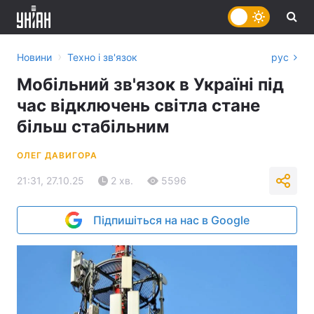
›
Новини
Техно і зв'язок
рус
Мобільний зв'язок в Україні під
час відключень світла стане
більш стабільним
ОЛЕГ ДАВИГОРА
21:31, 27.10.25
2 хв.
5596
Підпишіться на нас в Google