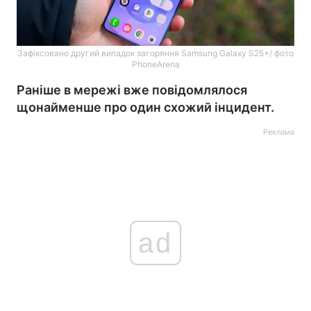
Зафіксовано другий випадок загоряння Samsung Galaxy S25+/ фото
PhoneArena
Раніше в мережі вже повідомлялося
щонайменше про один схожий інцидент.
Реклама
ad