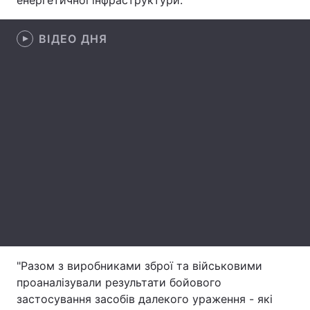
енергетичної інфраструктури.
Лонгріди
ВІДЕО ДНЯ
Відео з Youtube
Статті
Інтерв'ю
Думки
Архів
Вакансії
Контакти
Послуги
"Разом з виробниками зброї та військовими
проаналізували результати бойового
застосування засобів далекого ураження - які