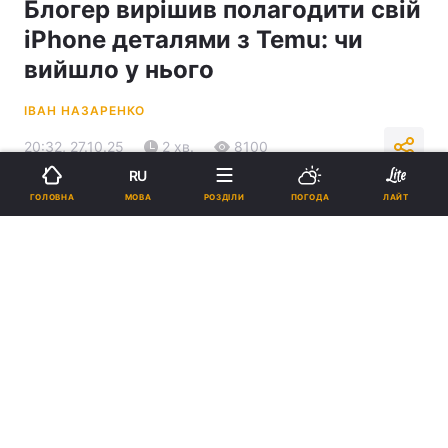
Блогер вирішив полагодити свій
iPhone деталями з Temu: чи
вийшло у нього
ІВАН НАЗАРЕНКО
20:32, 27.10.25
2 хв.
8100
RU
МОВА
ГОЛОВНА
РОЗДІЛИ
ПОГОДА
ЛАЙТ
Підпишіться на нас в Google