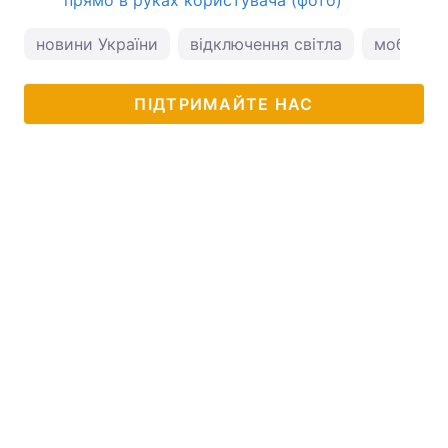
прямо в руках користувача (фото)
новини України
відключення світла
мобільний
ПІДТРИМАЙТЕ НАС