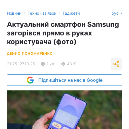
›
›
Новини
Техно і зв'язок
Гаджети
рус
Актуальний смартфон Samsung
загорівся прямо в руках
користувача (фото)
ДЕНИС ПОНОМАРЕНКО
21:25, 27.10.25
2 хв.
4319
Підпишіться на нас в Google