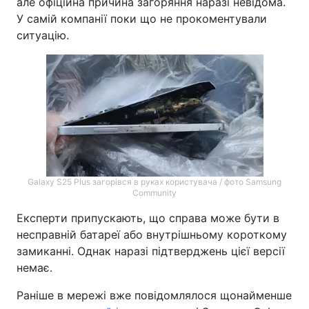
але офіційна причина загоряння наразі невідома.
У самій компанії поки що не прокоментували
ситуацію.
Galaxy S25 Plus загорівся в руках користувача / фото Samsung
Community
Експерти припускають, що справа може бути в
несправній батареї або внутрішньому короткому
замиканні. Однак наразі підтверджень цієї версії
немає.
Раніше в мережі вже повідомлялося щонайменше