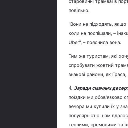
старовинні трамваї в пор
повільно.
"Вони не підходять, якщо 
коли не поспішали, – ін
Uber", – пояснила вона.
Тим же туристам, які хоч
спробувати жовтий трамв
знакові райони, як Граса
4.
Заради смачних десерті
поїздки ми обов'язково с
вечора ми купили їх у зн
популярністю, нам вдалося
теплими, кремовими та і