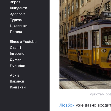
Зброя
Інциденти
Здоров'я
Туризм
Цікавинки
Погода
Відео з Youtube
Статті
Інтерв'ю
Думки
Лонгріди
Архів
Вакансії
Контакти
Туристам розп
Лісабон
уже давно входит