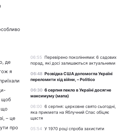
я
 особливо
06:55
Перевірено поколіннями: 6 садових
о, де
порад, які досі залишаються актуальними
тож я
06:48
Розвідка США допомогла Україні
переломити хід війни, – Politico
 приїхали
ди-
06:30
6 серпня пекло в Україні досягне
максимуму (мапа)
, щоб
06:00
6 серпня: церковне свято сьогодні,
, що
яка прикмета на Яблучний Спас обіцяє
і, – це
щастя
бути про
05:54
У 1970 році спроба захистити