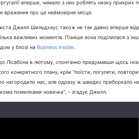
тугалії вперше, чимало з них роблять низку прикрих 
не враження про це неймовірне місце.
иста Джилл Шильдхаус також не так давно вперше відв
кілька важливих моментів. Пізніше вона поділилася з ін
дом у блозі на
Business Insider
.
до Лісабона в лютому, спонтанно придумавши щось нов
ого конкретного плану, крім "поїсти, погуляти, повтори
ро нагородило нас, але одразу ж швидко приборкало н
ькома помилками новачка", – згадує Джилл.