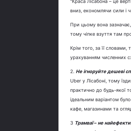
"Краса Лісабона – це вер
вниз, економлячи сили і ч
При цьому вона зазначає,
тому чіпке взуття там пр
Крім того, за її словами
урахуванням численних схо
2.
Не ігноруйте дешеві сп
Uber у Лісабоні, тому їз
практично до будь-якої т
ідеальним варіантом було
кафе, магазинами та огл
3
Трамваї
–
не найефектив