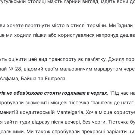
тугульській столиці мають гарний вигляд, їздять вони д
ви хочете перетнути місто в стислі терміни. Ми їздили 
акше ми ходили пішки або користувалися напрочуд деше
уть оцінити цей вид транспорту як пам'ятку, Джилл по
ай № 28, відомий своїм мальовничим маршрутом через
, Алфама, Байша та Ештрела.
в не обов'язково стояти годинами в чергах
. "Під час н
пробували знамениті місцеві тістечка "паштель де ната"
аменитій кондитерській Manteigaria. Хоча місце користу
 зайти туди відразу після вечері, без черги. Тістечка б
деальними. Ми також спробували прекрасні варіанти ци