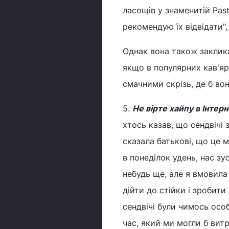
ласощів у знаменитій Past
рекомендую їх відвідати", 
Однак вона також заклика
якщо в популярних кав'ярн
смачними скрізь, де б вон
5.
Не вірте хайпу в Інтерн
хтось казав, що сендвічі 
сказала батькові, що це м
в понеділок удень, нас зу
небудь ще, але я вмовила
дійти до стійки і зробити
сендвічі були чимось осо
час, який ми могли б витр