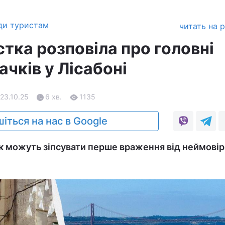
ди туристам
читать на 
тка розповіла про головні
чків у Лісабоні
 23.10.25
6 хв.
1135
іться на нас в Google
 можуть зіпсувати перше враження від неймовір