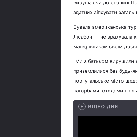
вирушаючи до столиці Пор
здатних зіпсувати загаль
Бувала американська тур
Лісабон – і не врахувала 
мандрівникам своїм досві
"Ми з батьком вирушили 
приземлилися без будь-як
португальське місто щед
пагорбами, сходами і кіл
ВІДЕО ДНЯ