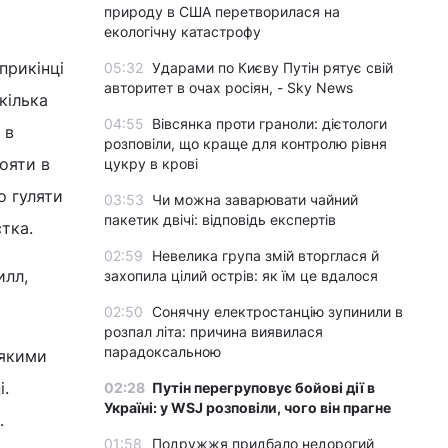
природу в США перетворилася на
екологічну катастрофу
прикінці
05:32
Ударами по Києву Путін рятує свій
авторитет в очах росіян, - Sky News
кілька
04:55
Вівсянка проти граноли: дієтологи
 в
розповіли, що краще для контролю рівня
ояти в
цукру в крові
о гуляти
03:53
Чи можна заварювати чайний
пакетик двічі: відповідь експертів
тка.
02:59
Невелика група змій вторглася й
илл,
захопила цілий острів: як їм це вдалося
02:50
Сонячну електростанцію зупинили в
розпал літа: причина виявилася
парадоксальною
 якими
і.
02:28
Путін перегруповує бойові дії в
Україні: у WSJ розповіли, чого він прагне
.
01:58
Подружжя придбало недорогий