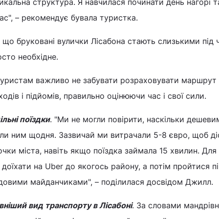
тикальна структура. Я навчилася починати день нагорі т
ас", – рекомендує бувала туристка.
 що бруковані вулички Лісабона стають слизькими під 
осто необхідне.
, туристам важливо не забувати розраховувати маршрут 
дів і підйомів, правильно оцінюючи час і свої сили.
ільні поїздки
. "Ми не могли повірити, наскільки дешеви
дили ним щодня. Зазвичай ми витрачали 5-8 євро, щоб д
очки міста, навіть якщо поїздка займала 15 хвилин. Для
 доїхати на Uber до якогось району, а потім пройтися п
ядовими майданчиками", – поділилася досвідом Джилл.
ніший вид транспорту в Лісабоні
. За словами мандрівн