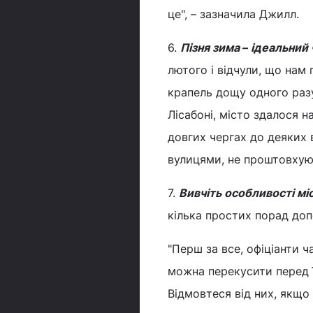
це", – зазначила Джилл.
6.
Пізня зима
–
ідеальний 
лютого і відчули, що нам
крапель дощу одного разу
Лісабоні, місто здалося 
довгих чергах до деяких 
вулицями, не проштовхуюч
7.
Вивчіть особливості мі
кілька простих порад доп
"Перш за все, офіціанти 
можна перекусити перед їж
Відмовтеся від них, якщо 