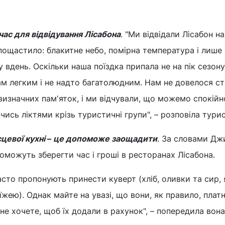
час для відвідування Лісабона
. "Ми відвідали Лісабон на
 пощастило: блакитне небо, помірна температура і лише 
 вдень. Оскільки наша поїздка припала не на пік сезону
нам легким і не надто багатолюдним. Нам не довелося ст
визначних пам'яток, і ми відчували, що можемо спокійн
ись ліктями крізь туристичні групи", – розповіла турис
сцевої кухні
–
це допоможе заощадити
. За словами Дж
оможуть зберегти час і гроші в ресторанах Лісабона.
часто пропонують принести куверт (хліб, оливки та сир,
ею). Однак майте на увазі, що вони, як правило, платн
не хочете, щоб їх додали в рахунок", – попередила вона