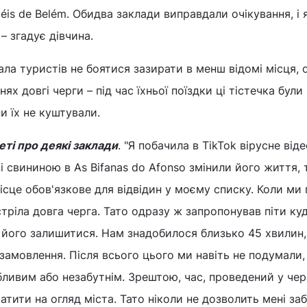
éis de Belém. Обидва заклади виправдали очікування, і 
– згадує дівчина.
ла туристів не боятися зазирати в менш відомі місця,
ях довгі черги – під час їхньої поїздки ці тістечка були
и їх не куштували.
еті про деякі заклади
. "Я побачила в TikTok вірусне віде
зі свининою в As Bifanas do Afonso змінили його життя, 
ісце обов'язкове для відвідин у моєму списку. Коли ми
стріла довга черга. Тато одразу ж запропонував піти ку
 його залишитися. Нам знадобилося близько 45 хвилин
 замовлення. Після всього цього ми навіть не подумали
бливим або незабутнім. Зрештою, час, проведений у черз
атити на огляд міста. Тато ніколи не дозволить мені за