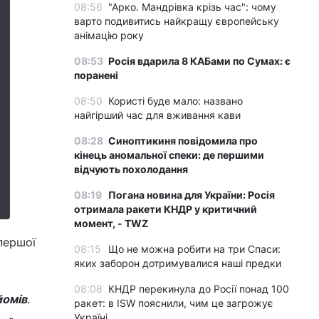
08:56
"Арко. Мандрівка крізь час": чому
варто подивитись найкращу європейську
анімацію року
08:53
Росія вдарила 8 КАБами по Сумах: є
поранені
08:50
Користі буде мало: названо
найгірший час для вживання кави
08:28
Синоптикиня повідомила про
кінець аномальної спеки: де першими
відчують похолодання
08:19
Погана новина для України: Росія
отримала ракети КНДР у критичний
момент, - TWZ
першої
08:15
Що не можна робити на три Спаси:
яких заборон дотримувалися наші предки
08:08
КНДР перекинула до Росії понад 100
йомів
.
ракет: в ISW пояснили, чим це загрожує
Україні