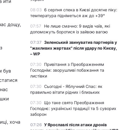
а йти
08:03
6 серпня спека в Києві досягне піку:
температура підніметься аж до +39°
час дощу,
07:57
Не лише смачно: 9 видів чаїв, які
допоможуть боротися із зайвою вагою
07:37
Зеленський звинуватив партнерів у
з
"жахливих жертвах" після удару по Києву,
– WP
07:30
Привітання з Преображенням
Господнім: зворушливі побажання та
м був
листівки
істатися
07:30
Сьогодні - Яблучний Спас: як
 нас
правильно вітати рідних і близьких
ішки
07:30
Що таке свято Преображення
Господнє: українські традиції та 5 суворих
заборон
иці, хоча
07:26
У Ярославлі після атаки дронів