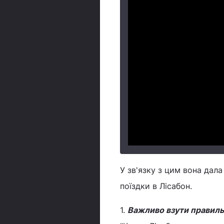
У зв'язку з цим вона дал
поїздки в Лісабон.
1.
Важливо взути правильн