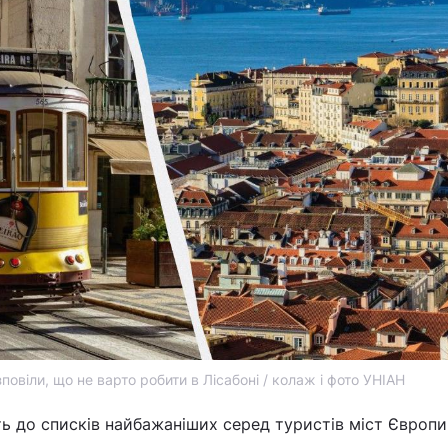
овіли, що не варто робити в Лісабоні / колаж і фото УНІАН
ь до списків найбажаніших серед туристів міст Європи