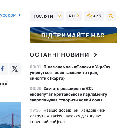
русском
RU
+25
ПОСЛУГИ
ПІДТРИМАЙТЕ НАС
ОСТАННІ НОВИНИ
09:31
Після аномальної спеки в Україну
увірвуться грози, шквали та град, -
синоптик (карта)
ної
09:29
Замість розширення ЄС:
ексдепутат британського парламенту
запропонував створити новий союз
09:25
Навіщо досвідчені мандрівники
кладуть у валізу шапочку для душу:
корисний лайфхак