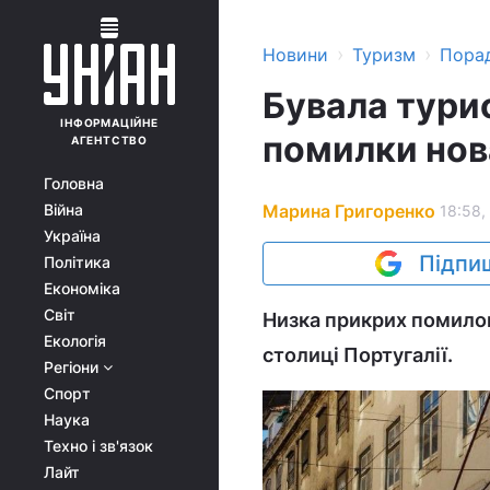
›
›
Новини
Туризм
Пора
Бувала турис
ІНФОРМАЦІЙНЕ
помилки нова
АГЕНТСТВО
Головна
Марина Григоренко
Війна
18:58,
Україна
Підпиш
Політика
Економіка
Світ
Низка прикрих помилок
Екологія
столиці Португалії.
Регіони
Спорт
Наука
Техно і зв'язок
Лайт