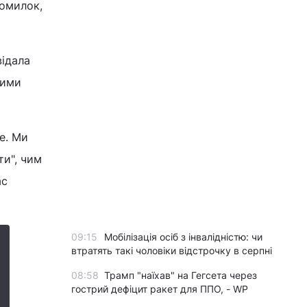
помилок,
ідала
шими
е. Ми
ти", чим
ас
09:15
Мобілізація осіб з інвалідністю: чи
втратять такі чоловіки відстрочку в серпні
08:58
Трамп "наїхав" на Гегсета через
гострий дефіцит ракет для ППО, - WP