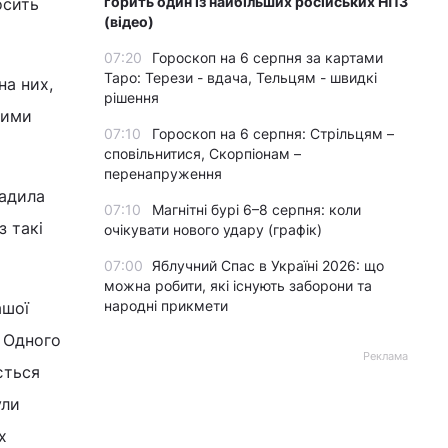
горить один із найбільших російських НПЗ
осить
(відео)
07:20
Гороскоп на 6 серпня за картами
Таро: Терези - вдача, Тельцям - швидкі
на них,
рішення
вими
07:10
Гороскоп на 6 серпня: Стрільцям –
сповільнитися, Скорпіонам –
перенапруження
радила
07:10
Магнітні бурі 6–8 серпня: коли
 такі
очікувати нового удару (графік)
07:00
Яблучний Спас в Україні 2026: що
можна робити, які існують заборони та
народні прикмети
ашої
. Одного
Реклама
ється
ули
х