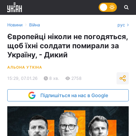
›
Новини
Війна
рус
Європейці ніколи не погодяться,
щоб їхні солдати помирали за
Україну, - Дикий
АЛЬОНА УТКІНА
15:29, 07.01.26
8 хв.
2758
Підпишіться на нас в Google