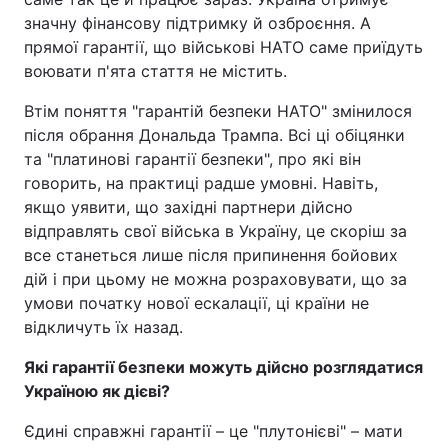
значну фінансову підтримку й озброєння. А
прямої гарантії, що військові НАТО саме приїдуть
воювати п'ята стаття не містить.
Втім поняття "гарантій безпеки НАТО" змінилося
після обрання Дональда Трампа. Всі ці обіцянки
та "платинові гарантії безпеки", про які він
говорить, на практиці радше умовні. Навіть,
якщо уявити, що західні партнери дійсно
відправлять свої війська в Україну, це скоріш за
все станеться лише після припинення бойових
дій і при цьому не можна розраховувати, що за
умови початку нової ескалації, ці країни не
відкличуть їх назад.
Які гарантії безпеки можуть дійсно розглядатися
Україною як дієві?
Єдині справжні гарантії – це "плутонієві" – мати