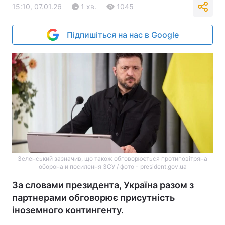
15:10, 07.01.26
1 хв.
1045
Підпишіться на нас в Google
Зеленський зазначив, що також обговорюється протиповітряна
оборона и посилення ЗСУ / фото - president.gov.ua
За словами президента, Україна разом з
партнерами обговорює присутність
іноземного контингенту.