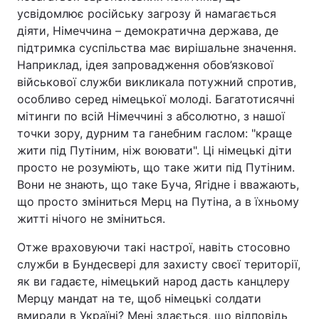
усвідомлює російську загрозу й намагається
діяти, Німеччина – демократична держава, де
підтримка суспільства має вирішальне значення.
Наприклад, ідея запровадження обов’язкової
військової служби викликала потужний спротив,
особливо серед німецької молоді. Багатотисячні
мітинги по всій Німеччині з абсолютно, з нашої
точки зору, дурним та ганебним гаслом: "краще
жити під Путіним, ніж воювати". Ці німецькі діти
просто не розуміють, що таке жити під Путіним.
Вони не знають, що таке Буча, Ягідне і вважають,
що просто зміниться Мерц на Путіна, а в їхньому
житті нічого не зміниться.
Отже враховуючи такі настрої, навіть стосовно
служби в Бундесвері для захисту своєї території,
як ви гадаєте, німецький народ дасть канцлеру
Мерцу мандат на те, щоб німецькі солдати
вмирали в Україні? Мені здається, що відповідь