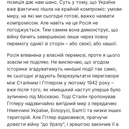
позиція дає нам шанс. Суть у тому, що Україна
вже фактично пішла на крайній компроміс: умови
миру, на які ми сьогодні готові, важко назвати
компромісом. Але навіть на це Росія не
погоджується. Тим самим вона демонструє, що
війну бачить завершеною лише через повну
перемогу однієї зі сторін – або своєї, або нашої.
Росія впевнена у власній перемозі, проте я цього
зовсім не поділяю. Не виключаю, що згодом
історики згадуватимуть нинішні події так само,
як сьогодні згадують безрезультатні переговори
між Сталіним і Гітлером у лютому 1942 року –
вже після того, як німецький наступ уперше було
зупинено під Москвою. Тоді Сталін пропонував
Гітлеру надзвичайно вигідний мир з передачею
Німеччині України, Білорусі, Балтії та низки інших
територій. Але Гітлер відмовився, прагнучи
довести війну "до Уралу", і зрештою закінчив її в