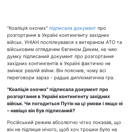
Головна
Війна
"Коаліція охочих"
підписала документ
про
розгортання в Україні контингенту західних
Україна
Політика
військ. УНІАН поспілкувався з ветераном АТО та
військовим оглядачем Євгеном Диким, на чию
Економіка
Світ
думку підписаний документ про розгортання
західних контингентів в Україні фактично не
Спорт
Наука
змінює реалій війни. Він пояснив, чому всі
переговори зараз - радше дипломатична гра.
Техно і зв'язок
Лайт
"Коаліція охочих" підписала документ про
Зброя
Інциденти
розгортання в Україні контингенту західних
військ. Чи погодиться Путін на ці умови і якщо ні
Здоров'я
Туризм
– навіщо він був підписаний?
Цікавинки
Погода
Російський режим абсолютно чітко показав, що
він не підпише нічого, щоб хоч трошки було на
Екологія
Регіони