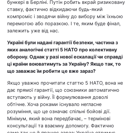
бункері в Берліні. Путін робить вкрай ризиковану
ставку, фактично відкидаючи будь-який
компроміс і зводячи війну до вибору між їхньою
перемогою або поразкою. І те, яким буде фінал,
залежить уже від нас.
Україні були надані гарантії безпеки, частина з
яких аналогічні статті 5 НАТО про колективну
оборону. Однак у разі нової ескалації чи справді
ці країни воюватимуть за Україну? Якщо так, то
що заважає їм робити це вже зараз?
Якщо уважно прочитати статтю 5 НАТО, вона не
дає прямої гарантії, що союзники автоматично
вступають у війну. Її формулювання доволі
обтічне. Хоча роками існувало негласне
розуміння, що це означає спільні бойові дії.
Мінімум, який вона передбачає, – термінові
консультації та взаємну допомогу. Фактично
саме так це й працює зараз: Україна отримує