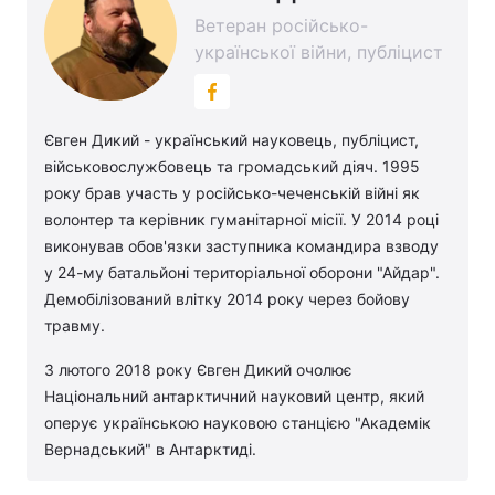
Ветеран російсько-
української війни, публіцист
Євген Дикий - український науковець, публіцист,
військовослужбовець та громадський діяч. 1995
року брав участь у російсько-чеченській війні як
волонтер та керівник гуманітарної місії. У 2014 році
виконував обов'язки заступника командира взводу
у 24-му батальйоні територіальної оборони "Айдар".
Демобілізований влітку 2014 року через бойову
травму.
З лютого 2018 року Євген Дикий очолює
Національний антарктичний науковий центр, який
оперує українською науковою станцією "Академік
Вернадський" в Антарктиді.