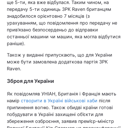
ще 5-ти, яка вже відбулася. Таким чином, на
передачу 5-ти одиниць ЗРК Raven британцям
знадобилося орієнтовно 7 місяців (з
урахуванням, що повідомлення про передачу не
прив’язано безпосерденьо до відправки
останньої машини чи машин, яка могла відбутися
раніше).
Також у виданні припускають, що для України
може бути замовлена додаткова партія ЗРК
Raven.
Зброя для України
Як повідомляв УНІАН, Британія і Франція мають
намір
створити в Україні військові хаби
після
припинення вогню. Також обидві країни готові
побудувати в Україні захищені об’єкти для
збереження озброєння, заявив прем’єр-міністр
Великої Британії Кір Стармер на пресконференції