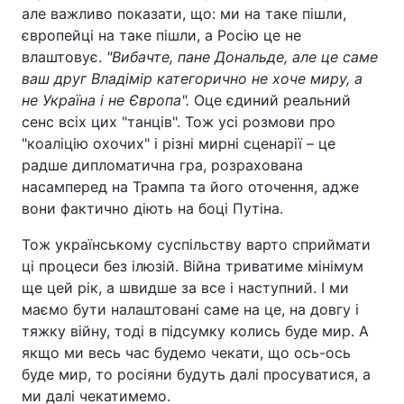
але важливо показати, що: ми на таке пішли,
європейці на таке пішли, а Росію це не
влаштовує.
"Вибачте, пане Дональде, але це саме
ваш друг Владімір категорично не хоче миру, а
не Україна і не Європа
".
Оце єдиний реальний
сенс всіх цих "танців". Тож усі розмови про
"коаліцію охочих" і різні мирні сценарії – це
радше дипломатична гра, розрахована
насамперед на Трампа та його оточення, адже
вони фактично діють на боці Путіна.
Тож українському суспільству варто сприймати
ці процеси без ілюзій. Війна триватиме мінімум
ще цей рік, а швидше за все і наступний. І ми
маємо бути налаштовані саме на це, на довгу і
тяжку війну, тоді в підсумку колись буде мир. А
якщо ми весь час будемо чекати, що ось-ось
буде мир, то росіяни будуть далі просуватися, а
ми далі чекатимемо.