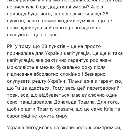
не висунула б ще додаткові умови? Але з
Тема оформлення
приводу будь-чого, що відрізняється від 28
пунктів, навіть немає жодних сумнівів, що це
вони підписувати й навіть розглядати не
планують. І це логічно.
Річ у тому, що 28 пунктів – це не просто
принизлива для України капітуляція. Це ще й така
капітуляція, яка фактично гарантує росіянам
можливість в межах буквально року після
підписання абсолютно спокійно і безкарно
окупувати решту України. Тільки вже з гарантією,
що їм це вдасться. Тому весь цей переговорний
трек, все, що відбувається, має виключно один
сенс: танці довкола Дональда Трампа. Для того,
щоб не дати Трампу сказати, що це саме Київ та
європейці не хочуть миру.
Україна погодилась на вкрай болючі компроміси,