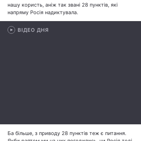
нашу користь, аніж так звані 28 пунктів, які
Лонгріди
напряму Росія надиктувала.
Відео з Youtube
ВІДЕО ДНЯ
Статті
Інтерв'ю
Думки
Архів
Вакансії
Контакти
Послуги
Ба більше, з приводу 28 пунктів теж є питання.
Якби раптом ми на них погодились, чи Росія тоді