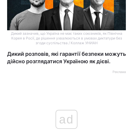
Дикий зазначив, що Україна не має таких союзників, як Північна
Корея в Росії, де рішення ухвалюються в умовах диктатури без
згоди суспільства / Коллаж УНИАН
Дикий розповів, які гарантії безпеки можуть
дійсно розглядатися Україною як дієві.
Реклама
ad