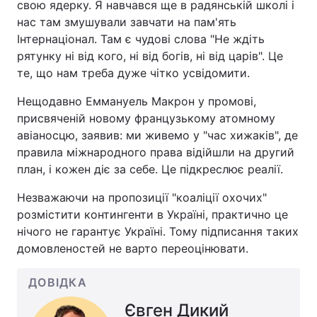
свою ядерку. Я навчався ще в радянській школі і
нас там змушували завчати на пам'ять
Інтернаціонал. Там є чудові слова "Не ждіть
рятунку ні від кого, ні від богів, ні від царів". Це
те, що нам треба дуже чітко усвідомити.
Нещодавно Еммануель Макрон у промові,
присвяченій новому французькому атомному
авіаносцю, заявив: ми живемо у "час хижаків", де
правила міжнародного права відійшли на другий
план, і кожен діє за себе. Це підкреслює реалії.
Незважаючи на пропозиції "коаліції охочих"
розмістити контингенти в Україні, практично це
нічого не гарантує Україні. Тому підписання таких
домовленостей не варто переоцінювати.
ДОВІДКА
Євген Дикий