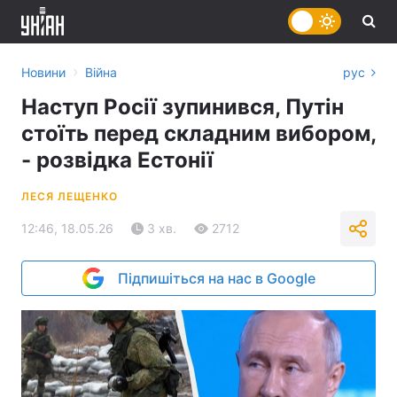
›
Новини
Війна
рус
Наступ Росії зупинився, Путін
стоїть перед складним вибором,
- розвідка Естонії
ЛЕСЯ ЛЕЩЕНКО
12:46, 18.05.26
3 хв.
2712
Підпишіться на нас в Google