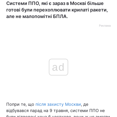
Системи ППО, які є зараз в Москві більше
готові були перехоплювати крилаті ракети,
але не малопомітні БПЛА.
Реклама
ad
Попри те, що
після захисту Москви
, де
відбувався парад на 9 травня, системи ППО не
були відведені хоча б частково, вони ж не змогли