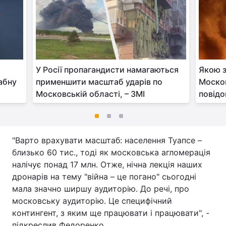
У Росії пропагандисти намагаються
Якою з
абну
применшити масштаб ударів по
Москов
Московській області, – ЗМІ
повідо
"Варто врахувати масштаб: населення Туапсе –
близько 60 тис., тоді як московська агломерація
налічує понад 17 млн. Отже, нічна лекція наших
дронарів на тему "війна – це погано" сьогодні
мала значно ширшу аудиторію. До речі, про
московську аудиторію. Це специфічний
контингент, з яким ще працювати і працювати", -
підкреслив Федоренко.