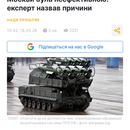
експерт назвав причини
НАДЯ ПРИШЛЯК
10:42, 18.05.26
3 хв.
2221
Підпишіться на нас в Google
OSINT спільнота дуже допомогла нам, оприлюднивши інформацію
як розташовані системи ППО РФ \ фото wikipedia.org