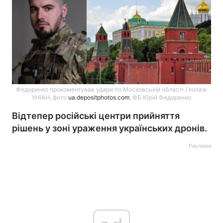
Федоренко прокоментував удари по Московській області / колаж
УНІАН, фото
ua.depositphotos.com
, ФБ Юрій Федоренко
Відтепер російські центри прийняття
рішень у зоні ураження українських дронів.
Реклама