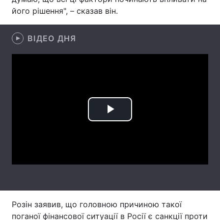
його рішення", – сказав він.
Лонгріди
ВІДЕО ДНЯ
Відео з Youtube
Статті
Інтерв'ю
Думки
Архів
Вакансії
Контакти
Play
Послуги
Video
Розін заявив, що головною причиною такої
поганої фінансової ситуації в Росії є санкції проти