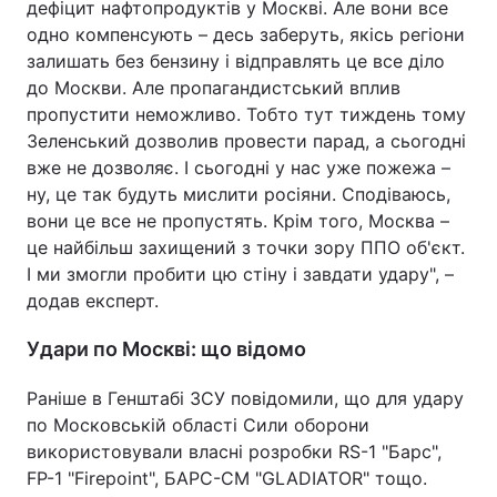
дефіцит нафтопродуктів у Москві. Але вони все
одно компенсують – десь заберуть, якісь регіони
залишать без бензину і відправлять це все діло
до Москви. Але пропагандистський вплив
пропустити неможливо. Тобто тут тиждень тому
Зеленський дозволив провести парад, а сьогодні
вже не дозволяє. І сьогодні у нас уже пожежа –
ну, це так будуть мислити росіяни. Сподіваюсь,
вони це все не пропустять. Крім того, Москва –
це найбільш захищений з точки зору ППО об'єкт.
І ми змогли пробити цю стіну і завдати удару", –
додав експерт.
Удари по Москві: що відомо
Раніше в Генштабі ЗСУ повідомили, що для удару
по Московській області Сили оборони
використовували власні розробки RS-1 "Барс",
FP-1 "Firepoint", БАРС-СМ "GLADIATOR" тощо.