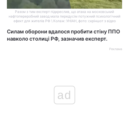
Разом з тим експерт підкреслив, що атака на московський
нафтопереробний завод мала передусім потужний психологічний
ефект для жителів РФ \ Колаж: УНІАН, фото: скріншот з відео
Силам оборони вдалося пробити стіну ППО
навколо столиці РФ, зазначив експерт.
Реклама
ad