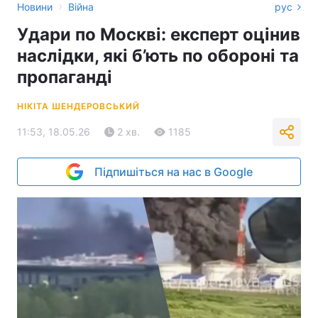
›
Новини
Війна
рус
Удари по Москві: експерт оцінив
наслідки, які б’ють по обороні та
пропаганді
НІКІТА ШЕНДЕРОВСЬКИЙ
11:53, 18.05.26
2 хв.
1185
Підпишіться на нас в Google