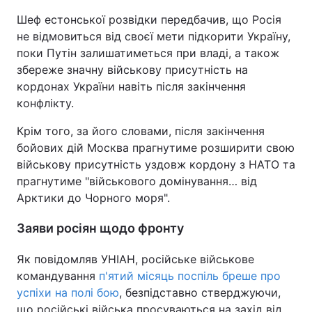
Шеф естонської розвідки передбачив, що Росія
не відмовиться від своєї мети підкорити Україну,
поки Путін залишатиметься при владі, а також
збереже значну військову присутність на
кордонах України навіть після закінчення
конфлікту.
Крім того, за його словами, після закінчення
бойових дій Москва прагнутиме розширити свою
військову присутність уздовж кордону з НАТО та
прагнутиме "військового домінування… від
Арктики до Чорного моря".
Заяви росіян щодо фронту
Як повідомляв УНІАН, російське військове
командування
п'ятий місяць поспіль бреше про
успіхи на полі бою
, безпідставно стверджуючи,
що російські війська просуваються на захід від