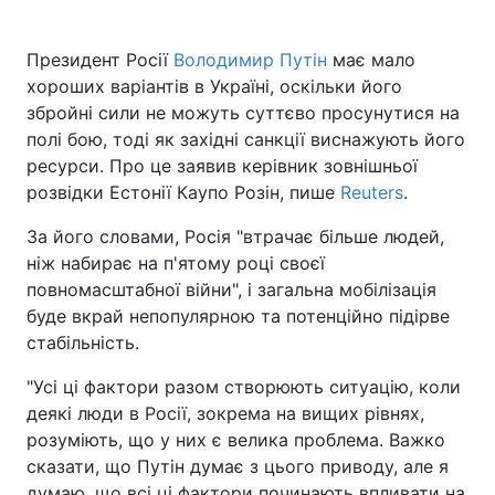
Президент Росії
Володимир Путін
має мало
хороших варіантів в Україні, оскільки його
Головна
Війна
збройні сили не можуть суттєво просунутися на
полі бою, тоді як західні санкції виснажують його
Україна
Політика
ресурси. Про це заявив керівник зовнішньої
розвідки Естонії Каупо Розін, пише
Reuters
.
Економіка
Світ
За його словами, Росія "втрачає більше людей,
Спорт
Наука
ніж набирає на п'ятому році своєї
повномасштабної війни", і загальна мобілізація
Техно і зв'язок
Лайт
буде вкрай непопулярною та потенційно підірве
Зброя
Інциденти
стабільність.
"Усі ці фактори разом створюють ситуацію, коли
Здоров'я
Туризм
деякі люди в Росії, зокрема на вищих рівнях,
Цікавинки
Погода
розуміють, що у них є велика проблема. Важко
сказати, що Путін думає з цього приводу, але я
Екологія
Регіони
думаю, що всі ці фактори починають впливати на