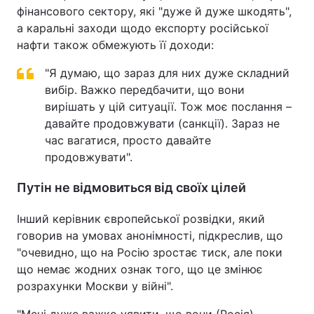
фінансового сектору, які "дуже й дуже шкодять",
Тема оформлення
а каральні заходи щодо експорту російської
нафти також обмежують її доходи:
"Я думаю, що зараз для них дуже складний
вибір. Важко передбачити, що вони
вирішать у цій ситуації. Тож моє послання –
давайте продовжувати (санкції). Зараз не
час вагатися, просто давайте
продовжувати".
Путін не відмовиться від своїх цілей
Інший керівник європейської розвідки, який
говорив на умовах анонімності, підкреслив, що
"очевидно, що на Росію зростає тиск, але поки
що немає жодних ознак того, що це змінює
розрахунки Москви у війні".