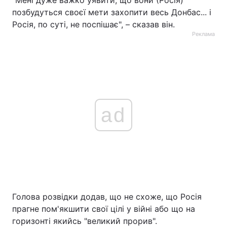
"Мені дуже важко уявити, що вони (Росія)
позбудуться своєї мети захопити весь Донбас... і
Росія, по суті, не поспішає", – сказав він.
Реклама
ad
Голова розвідки додав, що не схоже, що Росія
прагне пом'якшити свої цілі у війні або що на
горизонті якийсь "великий прорив".