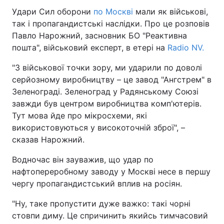
Удари Сил оборони
по Москві
мали як військові,
так і пропагандистські наслідки. Про це розповів
Павло Нарожний, засновник БО "Реактивна
пошта", військовий експерт, в етері на
Radio NV.
"З військової точки зору, ми ударили по доволі
серйозному виробництву – це завод "Ангстрем" в
Зеленограді. Зеленоград у Радянському Союзі
завжди був центром виробництва комп'ютерів.
Тут мова йде про мікросхеми, які
використовуються у високоточній зброї", –
сказав Нарожний.
Водночас він зауважив, що удар по
нафтопереробному заводу у Москві несе в першу
чергу пропагандистський вплив на росіян.
"Ну, таке пропустити дуже важко: такі чорні
стовпи диму. Це спричинить якийсь тимчасовий