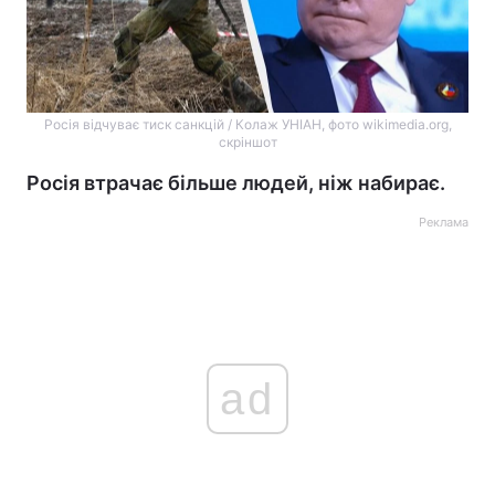
Росія відчуває тиск санкцій / Колаж УНІАН, фото wikimedia.org,
скріншот
Росія втрачає більше людей, ніж набирає.
Реклама
ad