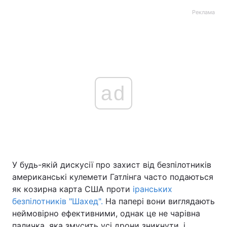
Реклама
ad
У будь-якій дискусії про захист від безпілотників
американські кулемети Гатлінга часто подаються
як козирна карта США проти
іранських
безпілотників "Шахед".
На папері вони виглядають
неймовірно ефективними, однак це не чарівна
паличка, яка змусить усі дрони зникнути, і