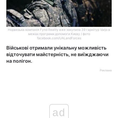
Норвезька компанія Fynd Reality вже закупила 39 гарнітур Varjo в
межах програми допомоги Києву / фото
facebook.com/UALandForces
Військові отримали унікальну можливість
відточувати майстерність, не виїжджаючи
на полігон.
Реклама
ad