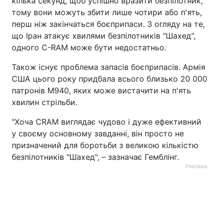
кілька секунд, щоб успішно вразити безпілотник,
тому вони можуть збити лише чотири або п'ять,
перш ніж закінчаться боєприпаси. З огляду на те,
що Іран атакує хвилями безпілотників "Шахед",
одного C-RAM може бути недостатньо.
Також існує проблема запасів боєприпасів. Армія
США цього року придбала всього близько 20 000
патронів M940, яких може вистачити на п'ять
хвилин стрільби.
"Хоча CRAM виглядає чудово і дуже ефективний
у своєму основному завданні, він просто не
призначений для боротьби з великою кількістю
безпілотників "Шахед", – зазначає Гемблінг.
Реклама