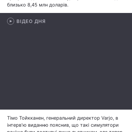
близько 8,45 млн доларів.
Лонгріди
ВІДЕО ДНЯ
Відео з Youtube
Статті
Інтерв'ю
Думки
Архів
Вакансії
Контакти
Послуги
Тімо Тойкканен, генеральний директор Varjo, в
інтерв'ю виданню пояснив, що такі симулятори