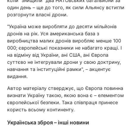
коли "знищили" два НАТОвських батальйони за
один день – ще до того, як сили Альянсу встигли
розгорнути власні дрони.
"Україна може виробляти до десяти мільйонів
дронів на рік. Уся американська база з
виробництва малих дронів виробляє менше 100
000; європейські показники не набагато кращі. І
на відміну від України, ані США, ані Європа
суттєво не інтегрували дрони у свою доктрину,
навчання та інституційні рамки", – акцентує
видання.
Автор матеріалу стверджує, що Європа повинна
визнати Україну такою, якою вона є – елементом
європейської безпеки. Така співпраця принесе
користь всьому континенту.
Українська зброя – інші новини