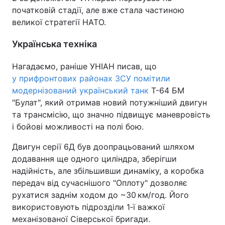
початковій стадії, але вже стала частиною
великої стратегії НАТО.
Українська техніка
Нагадаємо, раніше УНІАН писав, що
у прифронтових районах ЗСУ помітили
модернізований український танк
Т-64 БМ
"Булат", який отримав новий потужніший двигун
та трансмісію, що значно підвищує маневровість
і бойові можливості на полі бою.
Двигун серії 6Д був доопрацьований шляхом
додавання ще одного циліндра, зберігши
надійність, але збільшивши динаміку, а коробка
передач від сучаснішого "Оплоту" дозволяє
рухатися заднім ходом до ~30 км/год. Його
використовують підрозділи 1‑ї важкої
механізованої Сіверської бригади.