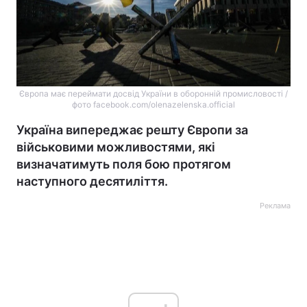
Європа має переймати досвід України в оборонній промисловості /
фото facebook.com/olenazelenska.official
Україна випереджає решту Європи за
військовими можливостями, які
визначатимуть поля бою протягом
наступного десятиліття.
Реклама