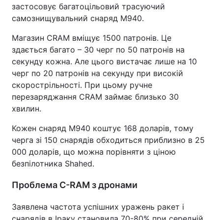
застосовує багатоцільовий трасуючий
самознищувальний снаряд M940.
Магазин CRAM вміщує 1500 патронів. Це
здається багато – 30 черг по 50 патронів на
секунду кожна. Але цього вистачає лише на 10
черг по 20 патронів на секунду при високій
скорострільності. При цьому ручне
перезаряджання CRAM займає близько 30
хвилин.
Кожен снаряд M940 коштує 168 доларів, тому
черга зі 150 снарядів обходиться приблизно в 25
000 доларів, що можна порівняти з ціною
безпілотника Shahed.
Проблема C-RAM з дронами
Заявлена частота успішних уражень ракет і
снарядів в Іраку становила 70-80% при середній