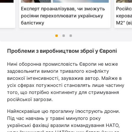
Експерт проаналізував, чи зможуть
Російс
росіяни перехоплювати українську
керова
балістику
М2" (в
Проблеми з виробництвом зброї у Європі
Нині оборонна промисловість Європи не може
задовольнити вимоги тривалого конфлікту
високої інтенсивності, зауважив автор. Майже в
усіх сферах потужності становлять лише частину
того, що потрібно континенту для стримування
російської загрози.
Найяскравіше цю прогалину ілюструють дрони.
Під час навчань у травні минулого року
українські фахівці вразили командування НАТО,