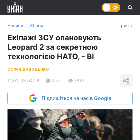
›
Новини
Зброя
рус
Екіпажі ЗСУ опановують
Leopard 2 за секретною
технологією НАТО, - ВІ
СОФІЯ ДАВИДЕНКО
11:01, 03.04.26
3 хв.
7887
Підпишіться на нас в Google