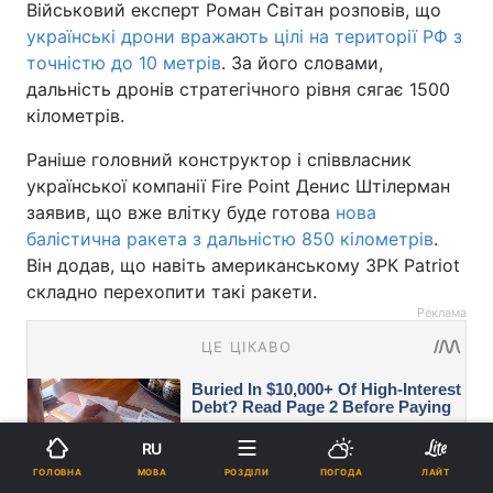
Військовий експерт Роман Світан розповів, що
українські дрони вражають цілі на території РФ з
точністю до 10 метрів
. За його словами,
дальність дронів стратегічного рівня сягає 1500
кілометрів.
Раніше головний конструктор і співвласник
української компанії Fire Point Денис Штілерман
заявив, що вже влітку буде готова
нова
балістична ракета з дальністю 850 кілометрів
.
Він додав, що навіть американському ЗРК Patriot
складно перехопити такі ракети.
Реклама
RU
МОВА
ГОЛОВНА
РОЗДІЛИ
ПОГОДА
ЛАЙТ