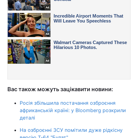
Вас також можуть зацікавити новини:
Росія збільшила постачання озброєння
африканській країні: у Bloomberg розкрили
деталі
На озброєнні ЗСУ помітили дуже рідкісну
версію Т-64 "Булат"