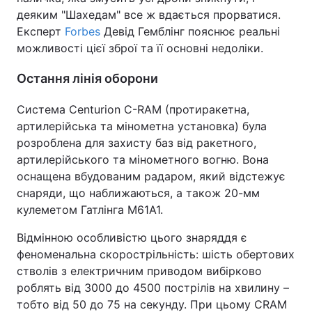
деяким "Шахедам" все ж вдається прорватися.
Експерт
Forbes
Девід Гемблінг пояснює реальні
можливості цієї зброї та її основні недоліки.
Остання лінія оборони
Система Centurion C-RAM (протиракетна,
артилерійська та мінометна установка) була
розроблена для захисту баз від ракетного,
артилерійського та мінометного вогню. Вона
оснащена вбудованим радаром, який відстежує
снаряди, що наближаються, а також 20-мм
кулеметом Гатлінга M61A1.
Відмінною особливістю цього знаряддя є
феноменальна скорострільність: шість обертових
стволів з електричним приводом вибірково
роблять від 3000 до 4500 пострілів на хвилину –
тобто від 50 до 75 на секунду. При цьому CRAM