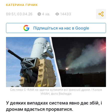
КАТЕРИНА ГІРНИК
09:51, 03.04.26
4 хв.
14433
Підпишіться на нас в Google
Система C-RAM не здатна зупинити всі іранські дрони / Колаж
УНІАН, фото Вікіпедія
У деяких випадках система явно дає збій, і
дронам вдається прорватися.