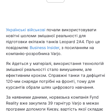
Головна
Війна
Українські військові
почали використовувати
Україна
Політика
новітні шоломи змішаної реальності для
підготовки екіпажів танків Leopard 2A4. Про це
Економіка
Світ
повідомляє
Business Insider
, з посиланням на
компанію-розробника Varjo.
Спорт
Наука
Як йдеться у матеріалі, використання технологій
Техно і зв'язок
Лайт
змішаної реальності стало вимушеним, але
ефективним кроком. Справжні танки та дефіцитні
Зброя
Інциденти
120-мм снаряди потрібні на фронті, тому для
Здоров'я
Туризм
курсантів обрали шлях цифрового навчання.
За наявними даними, норвезька компанія Fynd
Цікавинки
Погода
Reality вже закупила 39 гарнітур Varjo в межах
Екологія
Регіони
програми допомоги Києву, вартість якої складає