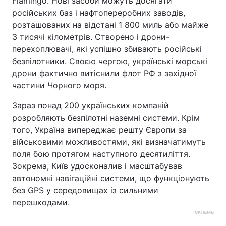
Flamingo. Нові засоби можуть досягати
російських баз і нафтопереробних заводів,
розташованих на відстані 1 800 миль або майже
3 тисячі кілометрів. Створено і дрони-
перехоплювачі, які успішно збивають російські
безпілотники. Своєю чергою, українські морські
дрони фактично витіснили флот РФ з західної
частини Чорного моря.
Зараз понад 200 українських компаній
розробляють безпілотні наземні системи. Крім
того, Україна випереджає решту Європи за
військовими можливостями, які визначатимуть
поля бою протягом наступного десятиліття.
Зокрема, Київ удосконалив і масштабував
автономні навігаційні системи, що функціонують
без GPS у середовищах із сильними
перешкодами.
Реклама