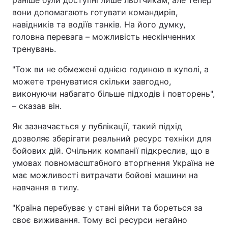
раніше були доступні лише льотчикам, але тепер
вони допомагають готувати командирів,
Тема оформлення
навідників та водіїв танків. На його думку,
головна перевага – можливість нескінченних
тренувань.
"Тож ви не обмежені однією годиною в куполі, а
можете тренуватися скільки завгодно,
виконуючи набагато більше підходів і повторень",
– сказав він.
Як зазначається у публікації, такий підхід
дозволяє зберігати реальний ресурс техніки для
бойових дій. Очільник компанії підкреслив, що в
умовах повномасштабного вторгнення Україна не
має можливості витрачати бойові машини на
навчання в тилу.
"Країна перебуває у стані війни та бореться за
своє виживання. Тому всі ресурси негайно