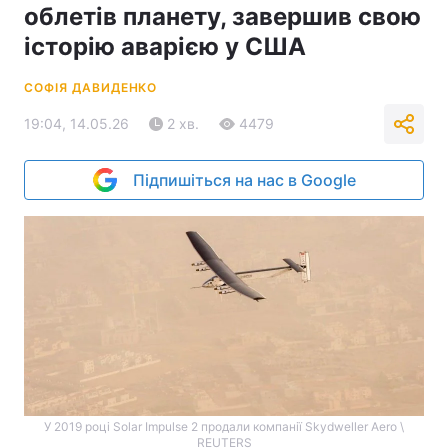
облетів планету, завершив свою
історію аварією у США
СОФІЯ ДАВИДЕНКО
19:04, 14.05.26
2 хв.
4479
Підпишіться на нас в Google
У 2019 році Solar Impulse 2 продали компанії Skydweller Aero \
REUTERS