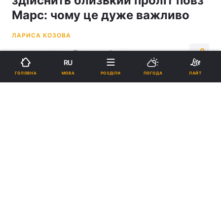
здійснить близький проліт повз
Марс: чому це дуже важливо
ЛАРИСА КОЗОВА
18:31, 14.05.26
3 хв.
4184
RU
МОВА
ГОЛОВНА
РОЗДІЛИ
ПОГОДА
ЛАЙТ
Підпишіться на нас в Google
Під час прольоту Psyche наблизиться до Марса на відстань лише 4
500 кілометрів / фото
ua.depositphotos.com