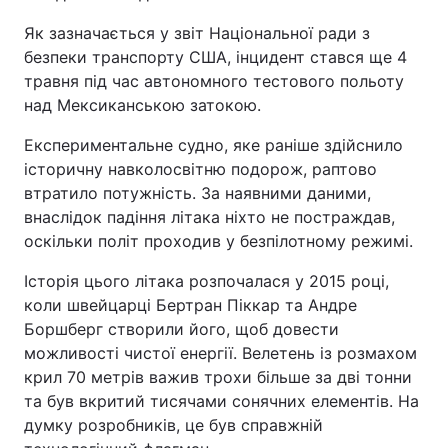
Як зазначається у звіт Національної ради з
безпеки транспорту США, інцидент стався ще 4
травня під час автономного тестового польоту
над Мексиканською затокою.
Експериментальне судно, яке раніше здійснило
історичну навколосвітню подорож, раптово
втратило потужність. За наявними даними,
внаслідок падіння літака ніхто не постраждав,
оскільки політ проходив у безпілотному режимі.
Історія цього літака розпочалася у 2015 році,
коли швейцарці Бертран Піккар та Андре
Боршберг створили його, щоб довести
можливості чистої енергії. Велетень із розмахом
крил 70 метрів важив трохи більше за дві тонни
та був вкритий тисячами сонячних елементів. На
думку розробників, це був справжній