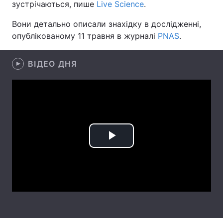
зустрічаються, пише
Live Science
.
Лонгріди
Вони детально описали знахідку в дослідженні,
опублікованому 11 травня в журналі
PNAS
.
Відео з Youtube
Статті
ВІДЕО ДНЯ
Інтерв'ю
Думки
Архів
Вакансії
Контакти
Послуги
Play
Video