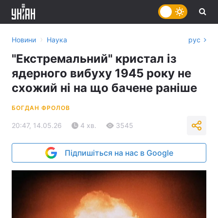
›
Новини
Наука
рус
"Екстремальний" кристал із
ядерного вибуху 1945 року не
схожий ні на що бачене раніше
БОГДАН ФРОЛОВ
20:47, 14.05.26
4 хв.
3545
Підпишіться на нас в Google