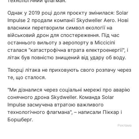
технологічний флагман.
Однак у 2019 році доля проєкту змінилася: Solar
Impulse 2 продали компанії Skydweller Aero. Нові
власники перетворили символ екології на
військовий дрон для спостереження. Під час
останнього вильоту з аеропорту в Міссісіпі
сталася "катастрофічна втрата електроенергії", і
літак був повністю знищений від удару об воду.
Творці літака не приховують свого розпачу через
те, що сталося.
"Ми дізналися через соціальні мережі про аварію
сонячного дрона Skydweller. Команда Solar
Impulse засмучена втратою важливого
технологічного флагмана", – написали Піккар і
Боршберг.
Реклама