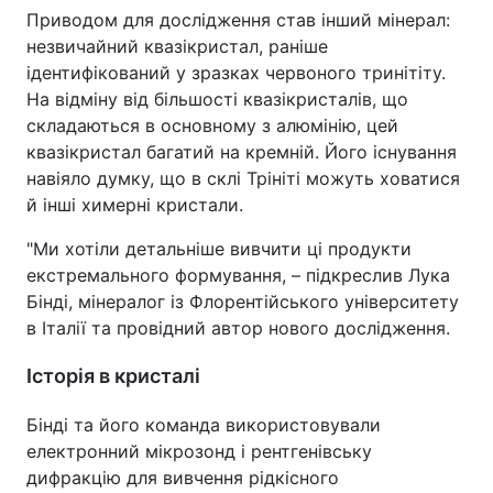
Приводом для дослідження став інший мінерал:
Тема оформлення
незвичайний квазікристал, раніше
ідентифікований у зразках червоного тринітіту.
На відміну від більшості квазікристалів, що
складаються в основному з алюмінію, цей
квазікристал багатий на кремній. Його існування
навіяло думку, що в склі Трініті можуть ховатися
й інші химерні кристали.
"Ми хотіли детальніше вивчити ці продукти
екстремального формування, – підкреслив Лука
Бінді, мінералог із Флорентійського університету
в Італії та провідний автор нового дослідження.
Історія в кристалі
Бінді та його команда використовували
електронний мікрозонд і рентгенівську
дифракцію для вивчення рідкісного