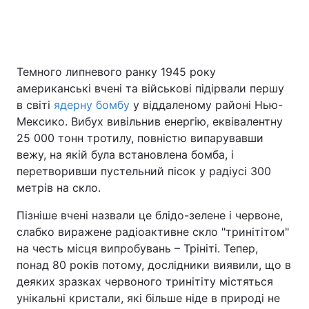
Головна
Війна
Темного липневого ранку 1945 року
американські вчені та військові підірвали першу
Україна
Політика
в світі
ядерну бомбу
у віддаленому районі Нью-
Економіка
Світ
Мексико. Вибух вивільнив енергію, еквівалентну
25 000 тонн тротилу, повністю випарувавши
Спорт
Наука
вежу, на якій була встановлена бомба, і
перетворивши пустельний пісок у радіусі 300
Техно і зв'язок
Лайт
метрів на скло.
Зброя
Інциденти
Пізніше вчені назвали це блідо-зелене і червоне,
слабко виражене радіоактивне скло "тринітітом"
Здоров'я
Туризм
на честь місця випробувань – Трініті. Тепер,
понад 80 років потому, дослідники виявили, що в
Цікавинки
Погода
деяких зразках червоного тринітіту містяться
унікальні кристали, які більше ніде в природі не
Екологія
Регіони