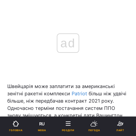
ad
Швейцарія може заплатити за американські
зенітні ракетні комплекси
Patriot
більш ніж удвічі
більше, ніж передбачав контракт 2021 року.
Одночасно терміни постачання систем ППО
знову зміщуються, а конкретні дати Вашингтон
поки не називає. Про це повідомляє
RU
швейцарське видання
Tages-Anzeiger
.
МОВА
ГОЛОВНА
РОЗДІЛИ
ПОГОДА
ЛАЙТ