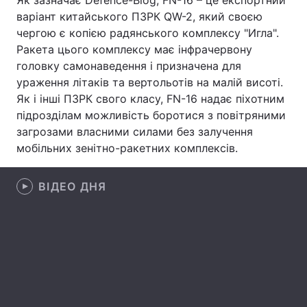
Як зазначає Defence-Blog, FN-16 – це експортний
варіант китайського ПЗРК QW-2, який своєю
Лонгріди
чергою є копією радянського комплексу "Игла".
Ракета цього комплексу має інфрачервону
Відео з Youtube
Статті
головку самонаведення і призначена для
ураження літаків та вертольотів на малій висоті.
Інтерв'ю
Думки
Як і інші ПЗРК свого класу, FN-16 надає піхотним
підрозділам можливість боротися з повітряними
Архів
Вакансії
загрозами власними силами без залучення
мобільних зенітно-ракетних комплексів.
Контакти
Послуги
ВІДЕО ДНЯ