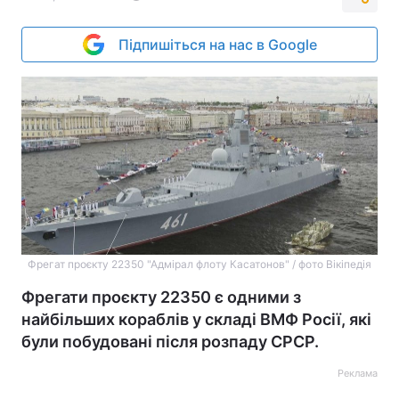
Підпишіться на нас в Google
Фрегат проєкту 22350 "Адмірал флоту Касатонов" / фото Вікіпедія
Фрегати проєкту 22350 є одними з
найбільших кораблів у складі ВМФ Росії, які
були побудовані після розпаду СРСР.
Реклама