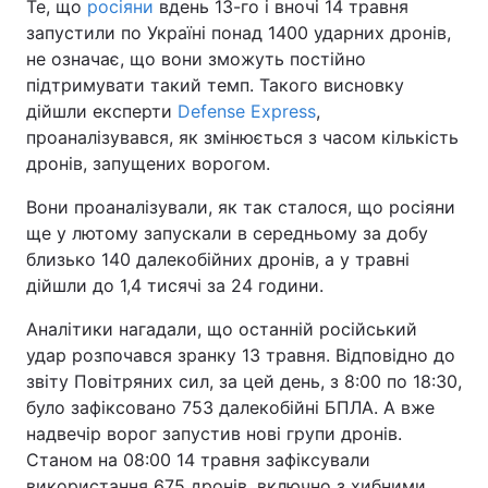
Те, що
росіяни
вдень 13-го і вночі 14 травня
запустили по Україні понад 1400 ударних дронів,
не означає, що вони зможуть постійно
підтримувати такий темп. Такого висновку
дійшли експерти
Defense Express
,
проаналізувався, як змінюється з часом кількість
дронів, запущених ворогом.
Вони проаналізували, як так сталося, що росіяни
ще у лютому запускали в середньому за добу
близько 140 далекобійних дронів, а у травні
дійшли до 1,4 тисячі за 24 години.
Аналітики нагадали, що останній російський
удар розпочався зранку 13 травня. Відповідно до
звіту Повітряних сил, за цей день, з 8:00 по 18:30,
було зафіксовано 753 далекобійні БПЛА. А вже
надвечір ворог запустив нові групи дронів.
Станом на 08:00 14 травня зафіксували
використання 675 дронів, включно з хибними