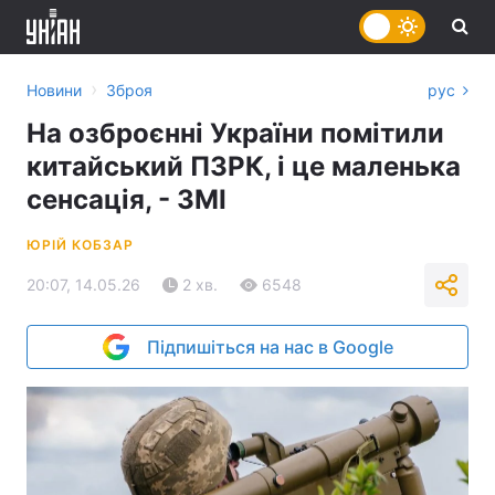
›
Новини
Зброя
рус
На озброєнні України помітили
китайський ПЗРК, і це маленька
сенсація, - ЗМІ
ЮРІЙ КОБЗАР
20:07, 14.05.26
2 хв.
6548
Підпишіться на нас в Google