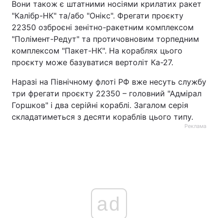
Вони також є штатними носіями крилатих ракет
"Калібр-НК" та/або "Онікс". Фрегати проєкту
22350 озброєні зенітно-ракетним комплексом
"Полімент-Редут" та протичовновим торпедним
комплексом "Пакет-НК". На кораблях цього
проєкту може базуватися вертоліт Ка-27.
Наразі на Північному флоті РФ вже несуть службу
три фрегати проєкту 22350 – головний "Адмірал
Горшков" і два серійні кораблі. Загалом серія
складатиметься з десяти кораблів цього типу.
Реклама
ad