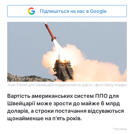
Підпишіться на нас в Google
Нові Patriot для Швейцарії подорожчають вдвічі / фото Getty Images
Вартість американських систем ППО для
Швейцарії може зрости до майже 6 млрд
доларів, а строки постачання відсуваються
щонайменше на п’ять років.
Реклама