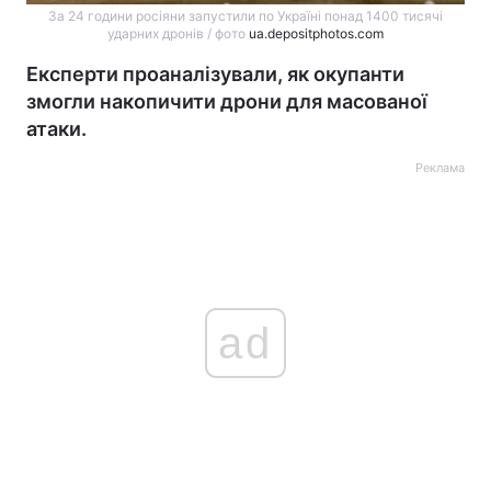
За 24 години росіяни запустили по Україні понад 1400 тисячі
ударних дронів / фото
ua.depositphotos.com
Експерти проаналізували, як окупанти
змогли накопичити дрони для масованої
атаки.
Реклама
ad