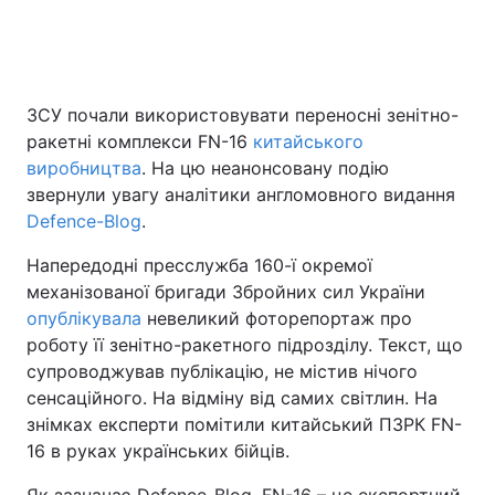
Головна
Війна
ЗСУ почали використовувати переносні зенітно-
ракетні комплекси FN-16
китайського
Україна
Політика
виробництва
. На цю неанонсовану подію
Економіка
Світ
звернули увагу аналітики англомовного видання
Defence-Blog
.
Спорт
Наука
Напередодні пресслужба 160-ї окремої
Техно і зв'язок
Лайт
механізованої бригади Збройних сил України
опублікувала
невеликий фоторепортаж про
Зброя
Інциденти
роботу її зенітно-ракетного підрозділу. Текст, що
супроводжував публікацію, не містив нічого
Здоров'я
Туризм
сенсаційного. На відміну від самих світлин. На
знімках експерти помітили китайський ПЗРК FN-
Цікавинки
Погода
16 в руках українських бійців.
Екологія
Регіони