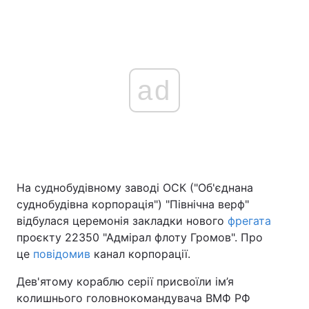
ad
На суднобудівному заводі ОСК ("Об'єднана
суднобудівна корпорація") "Північна верф"
відбулася церемонія закладки нового
фрегата
проєкту 22350 "Адмірал флоту Громов". Про
це
повідомив
канал корпорації.
Дев'ятому кораблю серії присвоїли ім’я
колишнього головнокомандувача ВМФ РФ