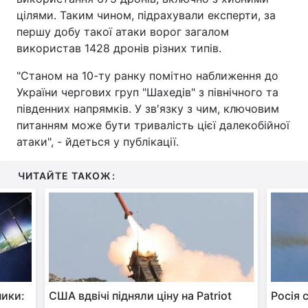
цілями. Таким чином, підрахували експерти, за
першу добу такої атаки ворог загалом
використав 1428 дронів різних типів.
"Станом на 10-ту ранку помітно наближення до
України чергових груп "Шахедів" з північного та
південних напрямків. У зв'язку з чим, ключовим
питанням може бути тривалість цієї далекобійної
атаки", - йдеться у публікації.
ЧИТАЙТЕ ТАКОЖ:
ники:
США вдвічі підняли ціну на Patriot
Росія 