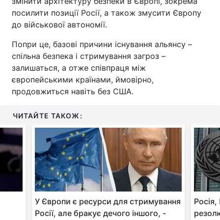
змінити архітектуру безпеки в Європі, зокрема
посилити позиції Росії, а також змусити Європу
до військової автономії.
Попри це, базові причини існування альянсу –
спільна безпека і стримування загроз –
залишаться, а отже співпраця між
європейськими країнами, ймовірно,
продовжиться навіть без США.
ЧИТАЙТЕ ТАКОЖ:
:
У Європи є ресурси для стримування
Росія,
Росії, але бракує дечого іншого, -
резол