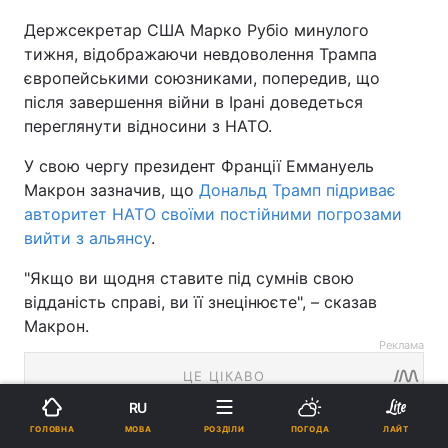
Держсекретар США Марко Рубіо минулого
тижня, відображаючи невдоволення Трампа
європейськими союзниками, попередив, що
після завершення війни в Ірані доведеться
переглянути відносини з НАТО.
У свою чергу президент Франції Еммануель
Макрон зазначив, що
Дональд Трамп підриває
авторитет НАТО своїми постійними погрозами
вийти з альянсу
.
"Якщо ви щодня ставите під сумнів свою
відданість справі, ви її знецінюєте", – сказав
Макрон.
Реклама
RU
МОВА
ГОЛОВНА
РОЗДІЛИ
ПОГОДА
ЛАЙТ