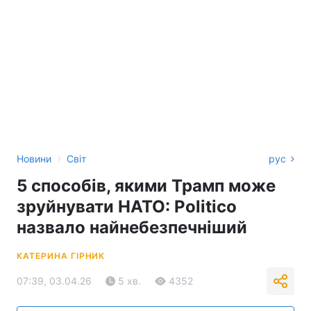
›
Новини
Світ
рус
5 способів, якими Трамп може
зруйнувати НАТО: Politico
назвало найнебезпечніший
КАТЕРИНА ГІРНИК
07:39, 03.04.26
5 хв.
4352