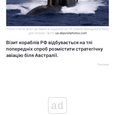
Росія стягує флот до берегів Індонезії на тлі планів орендувати базу
для літаків / фото
ua.depositphotos.com
Візит кораблів РФ відбувається на тлі
попередніх спроб розмістити стратегічну
авіацію біля Австралії.
Реклама
ad