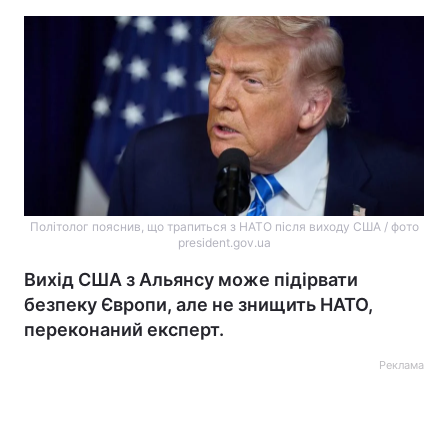
Політолог пояснив, що трапиться з НАТО після виходу США / фото
president.gov.ua
Вихід США з Альянсу може підірвати
безпеку Європи, але не знищить НАТО,
переконаний експерт.
Реклама