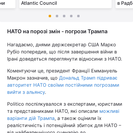
їни
Atlantic Council
в Радб
НАТО на порозі змін - погрози Трампа
Нагадаємо, днями держсекретар США Марко
Рубіо попередив, що після завершення війни в
Ірані доведеться переглянути відносини з НАТО.
Коментуючи це, президент Франції Еммануель
Макрон зазначив, що
Дональд Трамп підриває
авторитет НАТО своїми постійними погрозами
вийти з альянсу
.
Politico поспілкувалося з експертами, юристами
та представниками НАТО, які описали
можливі
варіанти дій Трампа
, а також оцінили їх
реалістичність і потенційний збиток для НАТО –
від найбезпечнішого сценарію до