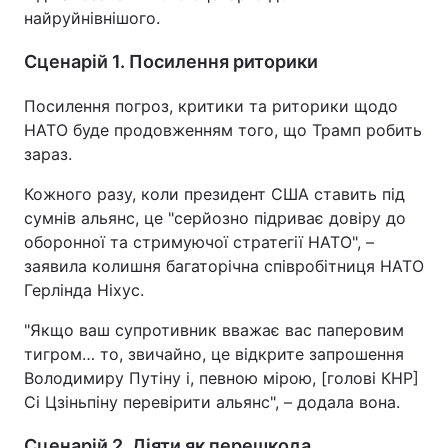
найруйнівнішого.
Сценарій 1. Посилення риторики
Посилення погроз, критики та риторики щодо
НАТО буде продовженням того, що Трамп робить
зараз.
Кожного разу, коли президент США ставить під
сумнів альянс, це "серйозно підриває довіру до
оборонної та стримуючої стратегії НАТО", –
заявила колишня багаторічна співробітниця НАТО
Герлінда Ніхус.
"Якщо ваш супротивник вважає вас паперовим
тигром… то, звичайно, це відкрите запрошення
Володимиру Путіну і, певною мірою, [голові КНР]
Сі Цзіньпіну перевірити альянс", – додала вона.
Сценарій 2. Діяти як перешкода