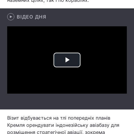
наземних цілях, так і по кораблях.
Лонгріди
ВІДЕО ДНЯ
Відео з Youtube
Статті
Інтерв'ю
Думки
Архів
Вакансії
Play
Контакти
Video
Послуги
Візит відбувається на тлі попередніх планів
Кремля орендувати індонезійську авіабазу для
розміщення стратегічної авіації, зокрема