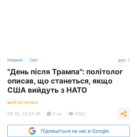
›
Новини
Світ
рус
"День після Трампа": політолог
описав, що станеться, якщо
США вийдуть з НАТО
МАРТА ГИЧКО
08:30, 03.04.26
3 хв.
5382
Підпишіться на нас в Google