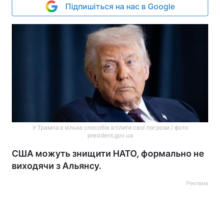
Підпишіться на нас в Google
У Трампа є кілька способів втілити свої погрози / фото
president.gov.ua
США можуть знищити НАТО, формально не
виходячи з Альянсу.
Реклама