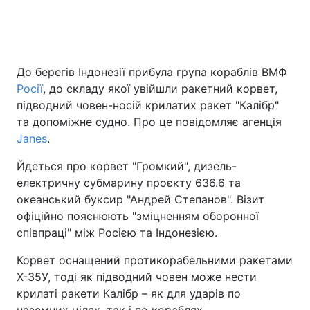
Головна
Війна
До берегів Індонезії прибула група кораблів ВМФ
Росії
, до складу якої увійшли ракетний корвет,
Україна
Політика
підводний човен-носій крилатих ракет "Калібр"
Економіка
Світ
та допоміжне судно. Про це повідомляє агенція
Janes
.
Спорт
Наука
Йдеться про корвет "Громкий", дизель-
Техно і зв'язок
Лайт
електричну субмарину проєкту 636.6 та
океанський буксир "Андрей Степанов". Візит
Зброя
Інциденти
офіційно пояснюють "зміцненням оборонної
співпраці" між Росією та Індонезією.
Здоров'я
Туризм
Корвет оснащений протикорабельними ракетами
Цікавинки
Погода
Х-35У, тоді як підводний човен може нести
крилаті ракети Калібр – як для ударів по
Екологія
Регіони