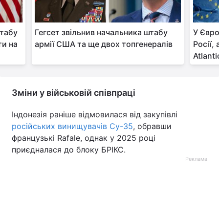
штабу
Гегсет звільнив начальника штабу
У Євро
ти на
армії США та ще двох топгенералів
Росії,
Atlanti
Зміни у військовій співпраці
Індонезія раніше відмовилася від закупівлі
російських винищувачів Су-35
, обравши
французькі Rafale, однак у 2025 році
приєдналася до блоку БРІКС.
Реклама