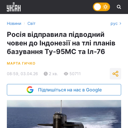
›
Новини
Світ
рус
Росія відправила підводний
човен до Індонезії на тлі планів
базування Ту-95МС та Іл-76
МАРТА ГИЧКО
08:59, 03.04.26
2 хв.
50711
Підпишіться на нас в Google