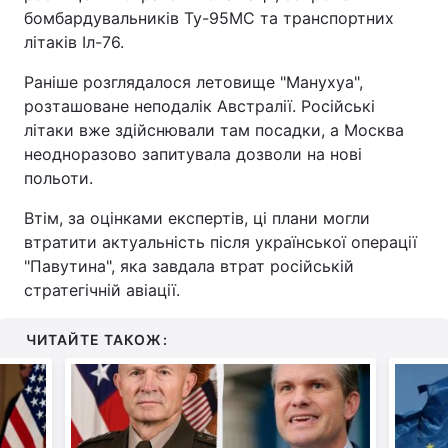
бомбардувальників Ту-95МС та транспортних
Тема оформлення
літаків Іл-76.
Раніше розглядалося летовище "Манухуа",
розташоване неподалік Австралії. Російські
літаки вже здійснювали там посадки, а Москва
неодноразово запитувала дозволи на нові
польоти.
Втім, за оцінками експертів, ці плани могли
втратити актуальність після української операції
"Павутина", яка завдала втрат російській
стратегічній авіації.
ЧИТАЙТЕ ТАКОЖ: