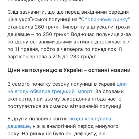
Слід зазначити, що ще перед вихідними середня
ціна української полуниці на "
Столичному ринку
"
становила 260 грн/кг. Імпортну відпускали трохи
дешевше – по 250 грн/кг. Водночас полуниця з-за
кордону останніми днями активно дорожчає: з 7
по 11 травня, тобто з четверга по понеділок, її
вартість зросла з 215 до 280 грн/кг.
Ціни на полуницю в Україні – останні новини
З самого початку сезону полуниці в Україні
ціни
на ягоду обвалив грецький імпорт
. За словами
експертів, при цьому закордонна ягода часто
поступається за смаком вітчизняній полуниці.
У другій половині квітня
ягода коштувала
дешевше
, ніж в аналогічний період минулого
року. На ринку не було ані дефіциту, ані