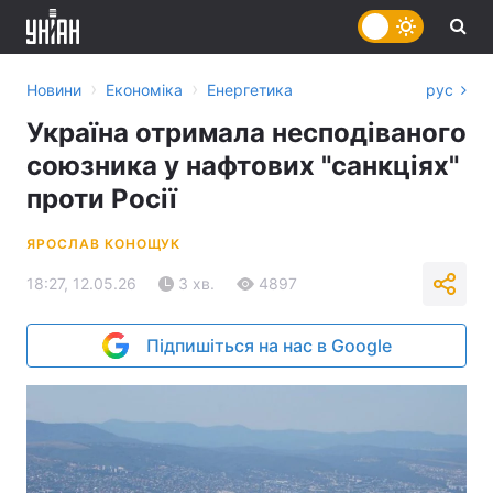
›
›
Новини
Економіка
Енергетика
рус
Україна отримала несподіваного
союзника у нафтових "санкціях"
проти Росії
ЯРОСЛАВ КОНОЩУК
18:27, 12.05.26
3 хв.
4897
Підпишіться на нас в Google