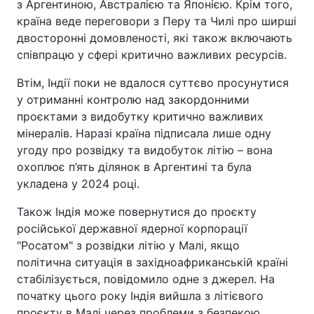
з Аргентиною, Австралією та Японією. Крім того,
країна веде переговори з Перу та Чилі про ширші
двосторонні домовленості, які також включають
співпрацю у сфері критично важливих ресурсів.
Втім, Індії поки не вдалося суттєво просунутися
у отриманні контролю над закордонними
проєктами з видобутку критично важливих
мінералів. Наразі країна підписала лише одну
угоду про розвідку та видобуток літію – вона
охоплює п’ять ділянок в Аргентині та була
укладена у 2024 році.
Також Індія може повернутися до проєкту
російської державної ядерної корпорації
"Росатом" з розвідки літію у Малі, якщо
політична ситуація в західноафриканській країні
стабілізується, повідомило одне з джерел. На
початку цього року Індія вийшла з літієвого
проєкту в Малі через проблеми з безпекою.