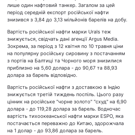
лише один нафтовий танкер. Загалом за цей
Тема оформлення
період середній експорт російської нафти
знизився з 3,84 до 3,13 мільйонів барелів на добу.
Вартість російської нафти марки Urals теж
знижується, свідчать дані агенції Argus Media.
Зокрема, за період з 12 квітня по 10 травня ціни
на популярну російську сировину з постачанням
з портів на Балтиці та Чорного моря знизилися
приблизно на 5,60 долара - до 90,67 та 88,93
долара за барель відповідно.
Вартість російської нафти з доставкою в Індію
знижується третій тиждень поспіль. Цього разу
цінник на російське "чорне золото" "схуд" на 6,90
долара - до 119,28 долара за барель. Водночас
вартість тихоокеанської нафти марки ESPO, яка
постачається переважно до Китаю, здорожчала
на 1 долар - до 93,86 долара за барель.