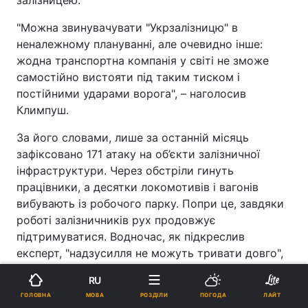
залізницею.
"Можна звинувачувати "Укрзалізницю" в
неналежному плануванні, але очевидно інше:
жодна транспортна компанія у світі не зможе
самостійно вистояти під таким тиском і
постійними ударами ворога", – наголосив
Климпуш.
За його словами, лише за останній місяць
зафіксовано 171 атаку на об’єкти залізничної
інфраструктури. Через обстріли гинуть
працівники, а десятки локомотивів і вагонів
вибувають із робочого парку. Попри це, завдяки
роботі залізничників рух продовжує
підтримуватися. Водночас, як підкреслив
експерт, "надзусилля не можуть тривати довго",
а запас міцності системи майже вичерпаний.
RU
Окремо він звернув увагу на фінансовий стан
МОВА
ГОЛОВНА
РОЗДІЛИ
ПОГОДА
ЛАЙТ