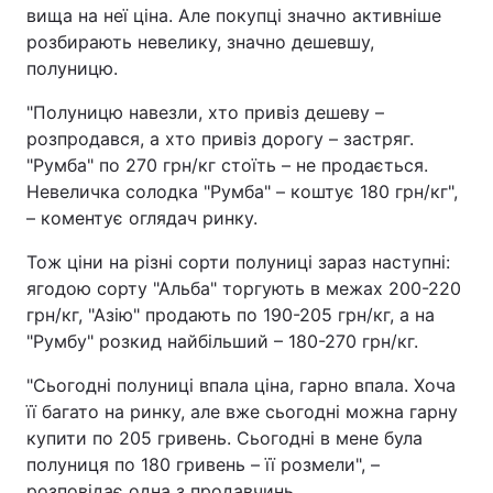
вища на неї ціна. Але покупці значно активніше
розбирають невелику, значно дешевшу,
полуницю.
"Полуницю навезли, хто привіз дешеву –
розпродався, а хто привіз дорогу – застряг.
"Румба" по 270 грн/кг стоїть – не продається.
Невеличка солодка "Румба" – коштує 180 грн/кг",
– коментує оглядач ринку.
Тож ціни на різні сорти полуниці зараз наступні:
ягодою сорту "Альба" торгують в межах 200-220
грн/кг, "Азію" продають по 190-205 грн/кг, а на
"Румбу" розкид найбільший – 180-270 грн/кг.
"Сьогодні полуниці впала ціна, гарно впала. Хоча
її багато на ринку, але вже сьогодні можна гарну
купити по 205 гривень. Сьогодні в мене була
полуниця по 180 гривень – її розмели", –
розповідає одна з продавчинь.