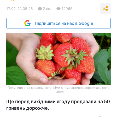
17:02, 12.05.26
2 хв.
12965
Підпишіться на нас в Google
Полуниця з-за кордону останніми днями активно дорожчає / фото
Pxhere
Ще перед вихідними ягоду продавали на 50
гривень дорожче.