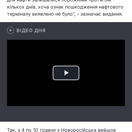
кількох днів, хоча ознак пошкодження нафтового
Лонгріди
терміналу виявлено не було", - зазначає видання.
Відео з Youtube
Статті
ВІДЕО ДНЯ
Інтерв'ю
Думки
Архів
Вакансії
Контакти
Play
Послуги
Video
Так, з 4 по 10 травня з Новоросійська вийшов