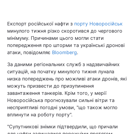
Експорт російської нафти з
порту Новоросійськ
Головна
Війна
минулого тижня різко скоротився до чергового
мінімуму. Причинами цього могли стати
Україна
Політика
попередження про шторми та українські дронові
атаки, повідомляє
Економіка
Bloomberg
Світ
.
За даними регіональних служб з надзвичайних
Спорт
Наука
ситуацій, на початку минулого тижня лунала
низка попереджень про можливі атаки дронів, які
Техно і зв'язок
Лайт
можуть призвести до призупинення
Зброя
Інциденти
завантаження танкерів. Крім того, у мерії
Новоросійська прогнозували сильні вітри та
Здоров'я
Туризм
несприятливі погодні умови, "що також могло
вплинути на роботу порту".
Цікавинки
Погода
"Супутникові знімки підтвердили, що причали
Екологія
Регіони
для нафти залишалися порожніми протягом