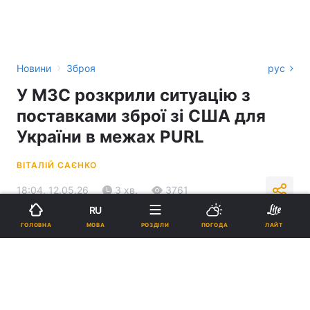
›
Новини
Зброя
рус
У МЗС розкрили ситуацію з
поставками зброї зі США для
України в межах PURL
ВІТАЛІЙ САЄНКО
18:04, 12.05.26
3 хв.
3761
RU
МОВА
ГОЛОВНА
РОЗДІЛИ
ПОГОДА
ЛАЙТ
Підпишіться на нас в Google