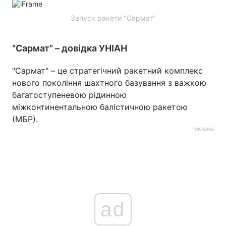
Запуск ракети "Сармат"
"Сармат" – довідка УНІАН
"Сармат" – це стратегічний ракетний комплекс
нового покоління шахтного базування з важкою
багатоступеневою рідинною
міжконтинентальною балістичною ракетою
(МБР).
Реклама
ad