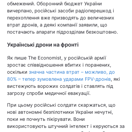
обмежений. Оборонний бюджет України
вичерпано, російські засоби радіоперешкод і
перехоплення вже призводять до величезних
втрат дронів, а деякі компанії заявили, що
постачають апарати підрозділам безкоштовно.
Українські дрони на фронті
Як пише The Economist, у російській армії
зростає співвідношення вбитих і поранених,
оскільки
значна частина втрат – можливо, до
80% – тепер зумовлена ударами FPV-дронів
, які
вистежують ворожих солдатів і ставлять під
загрозу спроби медичної евакуації.
При цьому російські солдати скаржаться, що
нові автономні безпілотники України нечутні,
поки не почнуть пікірувати. Вони
використовують штучний інтелект і керуються за