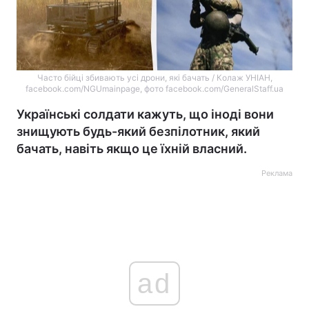
Часто бійці збивають усі дрони, які бачать / Колаж УНІАН,
facebook.com/NGUmainpage, фото facebook.com/GeneralStaff.ua
Українські солдати кажуть, що іноді вони
знищують будь-який безпілотник, який
бачать, навіть якщо це їхній власний.
Реклама
ad