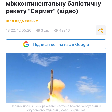
міжконтинентальну балістичну
ракету "Сармат" (відео)
ІЛЛЯ ВЕДМЕДЕНКО
18:22, 12.05.26
3 хв.
42246
Підпишіться на нас в Google
Перший полк із цими ракетами нестиме бойове чергування в
Ужурському з’єднанні / фото - скриншот