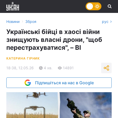
›
Новини
Зброя
рус
Українські бійці в хаосі війни
знищують власні дрони, "щоб
перестрахуватися", – BI
КАТЕРИНА ГІРНИК
18:38, 12.05.26
4 хв.
14891
Підпишіться на нас в Google