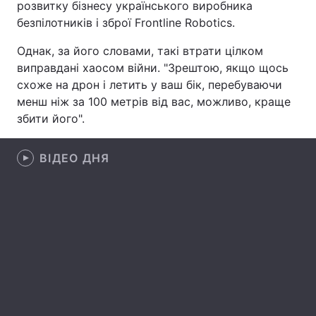
розвитку бізнесу українського виробника
безпілотників і зброї Frontline Robotics.
Лонгріди
Однак, за його словами, такі втрати цілком
Відео з Youtube
Статті
виправдані хаосом війни. "Зрештою, якщо щось
схоже на дрон і летить у ваш бік, перебуваючи
Інтерв'ю
Думки
менш ніж за 100 метрів від вас, можливо, краще
збити його".
Архів
Вакансії
ВІДЕО ДНЯ
Контакти
Послуги