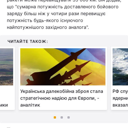
що "сумарна потужність доставленого бойового
заряду більш ніж у чотири рази перевищує
потужність будь-якого існуючого
найпотужнішого західного аналога".
ЧИТАЙТЕ ТАКОЖ:
Українська далекобійна зброя стала
РФ спу
стратегічною надією для Європи, -
ядерни
імки
аналітик
вказал