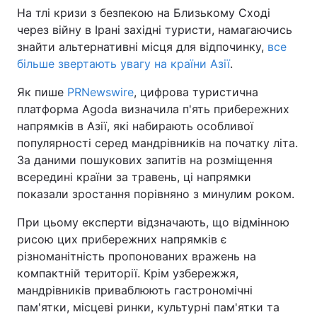
На тлі кризи з безпекою на Близькому Сході
через війну в Ірані західні туристи, намагаючись
знайти альтернативні місця для відпочинку,
все
більше звертають увагу на країни Азії
.
Як пише
PRNewswire
, цифрова туристична
платформа Agoda визначила п'ять прибережних
напрямків в Азії, які набирають особливої
популярності серед мандрівників на початку літа.
За даними пошукових запитів на розміщення
всередині країни за травень, ці напрямки
показали зростання порівняно з минулим роком.
При цьому експерти відзначають, що відмінною
рисою цих прибережних напрямків є
різноманітність пропонованих вражень на
компактній території. Крім узбережжя,
мандрівників приваблюють гастрономічні
пам'ятки, місцеві ринки, культурні пам'ятки та