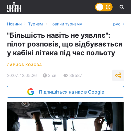
›
›
Новини
Туризм
Новини туризму
рус
"Більшість навіть не уявляє":
пілот розповів, що відбувається
у кабіні літака під час польоту
ЛАРИСА КОЗОВА
20:07, 12.05.26
3 хв.
39587
Підпишіться на нас в Google