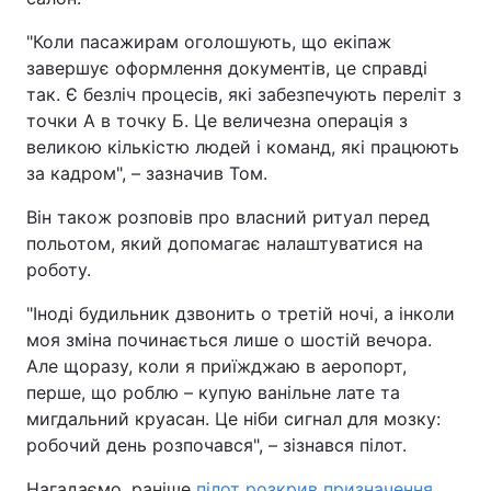
"Коли пасажирам оголошують, що екіпаж
завершує оформлення документів, це справді
так. Є безліч процесів, які забезпечують переліт з
точки А в точку Б. Це величезна операція з
великою кількістю людей і команд, які працюють
за кадром", – зазначив Том.
Він також розповів про власний ритуал перед
польотом, який допомагає налаштуватися на
роботу.
"Іноді будильник дзвонить о третій ночі, а інколи
моя зміна починається лише о шостій вечора.
Але щоразу, коли я приїжджаю в аеропорт,
перше, що роблю – купую ванільне лате та
мигдальний круасан. Це ніби сигнал для мозку:
робочий день розпочався", – зізнався пілот.
Нагадаємо, раніше
пілот розкрив призначення