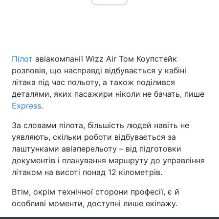
Головна
Війна
Пілот
авіакомпанії Wizz Air Том Коупстейк
Україна
Політика
розповів, що насправді відбувається у кабіні
літака під час польоту, а також поділився
Економіка
Світ
деталями, яких пасажири ніколи не бачать, пише
Express
.
Спорт
Наука
За словами пілота, більшість людей навіть не
Техно і зв'язок
Лайт
уявляють, скільки роботи відбувається за
лаштунками авіаперельоту – від підготовки
Зброя
Інциденти
документів і планування маршруту до управління
Здоров'я
Туризм
літаком на висоті понад 12 кілометрів.
Втім, окрім технічної сторони професії, є й
Цікавинки
Погода
особливі моменти, доступні лише екіпажу.
Екологія
Регіони