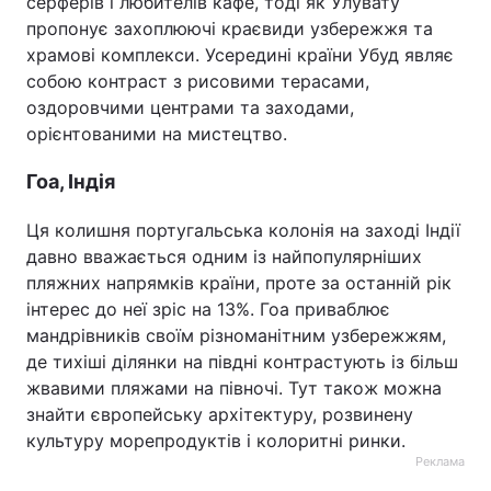
серферів і любителів кафе, тоді як Улувату
пропонує захоплюючі краєвиди узбережжя та
храмові комплекси. Усередині країни Убуд являє
собою контраст з рисовими терасами,
оздоровчими центрами та заходами,
орієнтованими на мистецтво.
Гоа, Індія
Ця колишня португальська колонія на заході Індії
давно вважається одним із найпопулярніших
пляжних напрямків країни, проте за останній рік
інтерес до неї зріс на 13%. Гоа приваблює
мандрівників своїм різноманітним узбережжям,
де тихіші ділянки на півдні контрастують із більш
жвавими пляжами на півночі. Тут також можна
знайти європейську архітектуру, розвинену
культуру морепродуктів і колоритні ринки.
Реклама