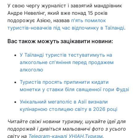
У свою чергу журналіст і завзятий мандрівник
Андре Невелінг, який вже понад 15 років
подорожує Азією, назвав
п'ять помилок
туристів-новачків під час відпочинку в Таїланді
.
Вас також можуть зацікавити новини:
У Таїланді туристів тестуватимуть на
алкогольне сп'яніння перед продажем
алкоголю
Туристів просять припинити кидати
монетки у ставки біля священної гори Фудзі
Унікальний мегаполіс в Азії визнали
кулінарною столицею світу в 2026 році
Читайте свіжі новини туризму, шукайте ідеї для
подорожей і дивіться мальовничі фото з усього
світу на
Telegram-каналі УНІАН.Туризм
.