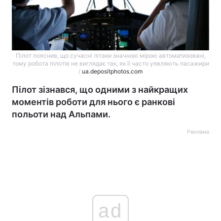
Пілот пояснив, що сучасні літаки значною мірою автоматизовані,
тому робота пілотів не виглядає так, як її часто уявляють пасажири
/
ua.depositphotos.com
Пілот зізнався, що одними з найкращих
моментів роботи для нього є ранкові
польоти над Альпами.
Реклама
ad