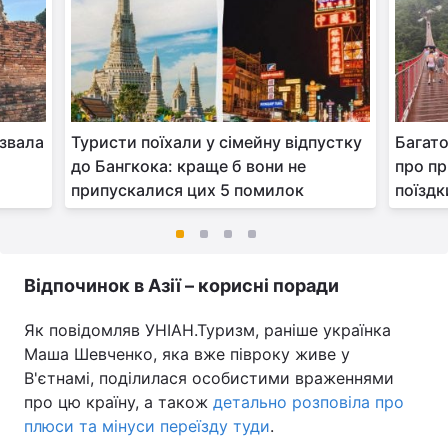
азвала
Туристи поїхали у сімейну відпустку
Багато
до Бангкока: краще б вони не
про пр
припускалися цих 5 помилок
поїздк
Відпочинок в Азії – корисні поради
Як повідомляв УНІАН.Туризм, раніше українка
Маша Шевченко, яка вже півроку живе у
В'єтнамі, поділилася особистими враженнями
про цю країну, а також
детально розповіла про
плюси та мінуси переїзду туди
.