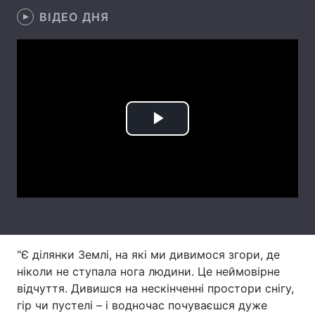
ВІДЕО ДНЯ
Лонгріди
Відео з Youtube
Статті
Інтерв'ю
Думки
Архів
Вакансії
Play
Контакти
Video
Послуги
"Є ділянки Землі, на які ми дивимося згори, де
ніколи не ступала нога людини. Це неймовірне
відчуття. Дивишся на нескінченні простори снігу,
гір чи пустелі – і водночас почуваєшся дуже