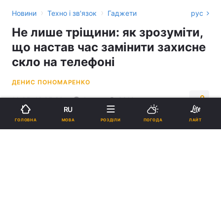
›
›
Новини
Техно і зв'язок
Гаджети
рус
Не лише тріщини: як зрозуміти,
що настав час замінити захисне
скло на телефоні
ДЕНИС ПОНОМАРЕНКО
16:05, 12.05.26
4 хв.
3919
RU
МОВА
ГОЛОВНА
РОЗДІЛИ
ПОГОДА
ЛАЙТ
Підпишіться на нас в Google