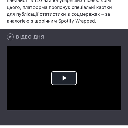
плейлист із 120 найпопулярніших пісень. Крім
цього, платформа пропонує спеціальні картки
Лонгріди
для публікації статистики в соцмережах – за
аналогією з щорічним Spotify Wrapped.
Відео з Youtube
Статті
ВІДЕО ДНЯ
Інтерв'ю
Думки
Архів
Вакансії
Контакти
Послуги
Play
Video