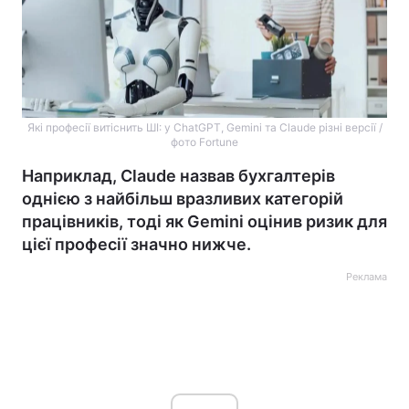
Які професії витіснить ШІ: у ChatGPT, Gemini та Claude різні версії /
фото Fortune
Наприклад, Claude назвав бухгалтерів
однією з найбільш вразливих категорій
працівників, тоді як Gemini оцінив ризик для
цієї професії значно нижче.
Реклама