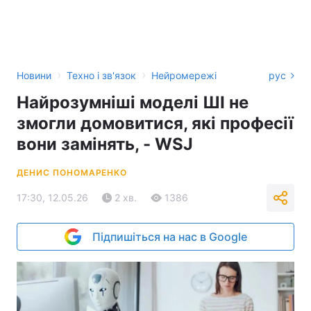
›
›
Новини
Техно і зв'язок
Нейромережі
рус
Найрозумніші моделі ШІ не
змогли домовитися, які професії
вони замінять, - WSJ
ДЕНИС ПОНОМАРЕНКО
17:30, 12.05.26
2 хв.
1386
Підпишіться на нас в Google