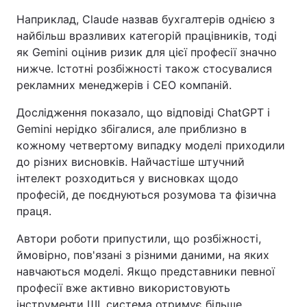
Наприклад, Claude назвав бухгалтерів однією з
найбільш вразливих категорій працівників, тоді
як Gemini оцінив ризик для цієї професії значно
нижче. Істотні розбіжності також стосувалися
рекламних менеджерів і СЕО компаній.
Дослідження показало, що відповіді ChatGPT і
Gemini нерідко збігалися, але приблизно в
кожному четвертому випадку моделі приходили
до різних висновків. Найчастіше штучний
інтелект розходиться у висновках щодо
професій, де поєднуються розумова та фізична
праця.
Автори роботи припустили, що розбіжності,
ймовірно, пов'язані з різними даними, на яких
навчаються моделі. Якщо представники певної
професії вже активно використовують
інструменти ШІ, система отримує більше