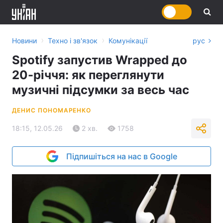
›
›
Новини
Техно і зв'язок
Комунікації
рус
Spotify запустив Wrapped до
20-річчя: як переглянути
музичні підсумки за весь час
ДЕНИС ПОНОМАРЕНКО
18:15, 12.05.26
2 хв.
1758
Підпишіться на нас в Google