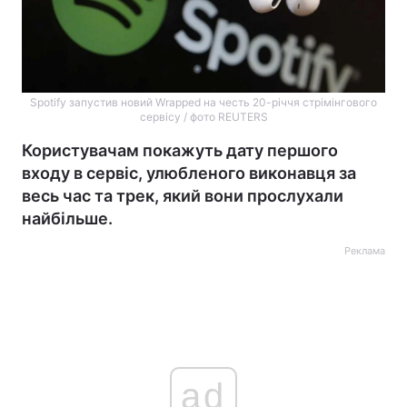
Spotify запустив новий Wrapped на честь 20-річчя стрімінгового
сервісу / фото REUTERS
Користувачам покажуть дату першого
входу в сервіс, улюбленого виконавця за
весь час та трек, який вони прослухали
найбільше.
Реклама
ad