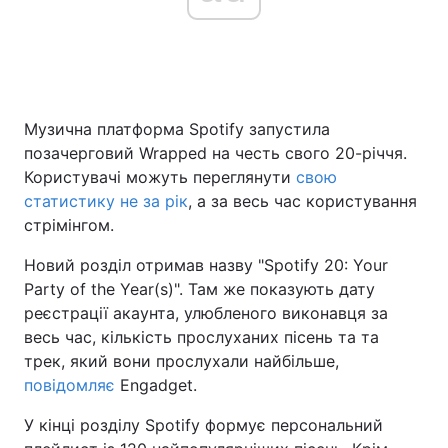
Головна
Війна
Музична платформа Spotify запустила
Україна
Політика
позачерговий Wrapped на честь свого 20-річчя.
Економіка
Світ
Користувачі можуть переглянути
свою
статистику не за рік
, а за весь час користування
Спорт
Наука
стрімінгом.
Техно і зв'язок
Лайт
Новий розділ отримав назву "Spotify 20: Your
Party of the Year(s)". Там же показують дату
Зброя
Інциденти
реєстрації акаунта, улюбленого виконавця за
весь час, кількість прослуханих пісень та та
Здоров'я
Туризм
трек, який вони прослухали найбільше,
повідомляє
Engadget.
Цікавинки
Погода
У кінці розділу Spotify формує персональний
Екологія
Регіони