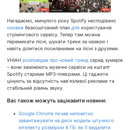
Нагадаємо, минулого року Spotify несподівано
оновив
безкоштовний план
для
користувачів
стрімінгового сервісу. Тепер там можна
перемикати пісні, шукати треки за назвою і
навіть ділитися посиланнями на пісні з друзями.
УНІАН
розповідав про новий тренд
серед зумерів
– вони замінюють музичні сервіси на кшталт
Spotify старими MP3-плеєрами. Ці гаджети
цінують за відсутність нав'язливої реклами та
стабільний рівень звуку.
Вас також можуть зацікавити новини:
Google Chrome почав непомітно
завантажувати на диск модель штучного
інтелекту розміром 4 ГБ: як її видалити