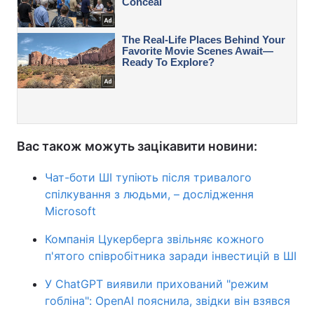
Вас також можуть зацікавити новини:
Чат-боти ШІ тупіють після тривалого
спілкування з людьми, – дослідження
Microsoft
Компанія Цукерберга звільняє кожного
п'ятого співробітника заради інвестицій в ШІ
У ChatGPT виявили прихований "режим
гобліна": OpenAI пояснила, звідки він взявся