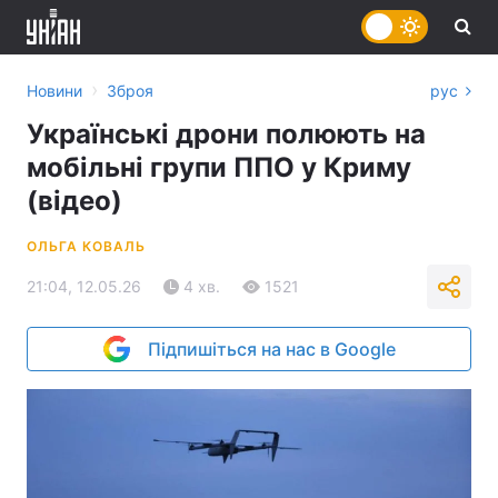
›
Новини
Зброя
рус
Українські дрони полюють на
мобільні групи ППО у Криму
(відео)
ОЛЬГА КОВАЛЬ
21:04, 12.05.26
4 хв.
1521
Підпишіться на нас в Google