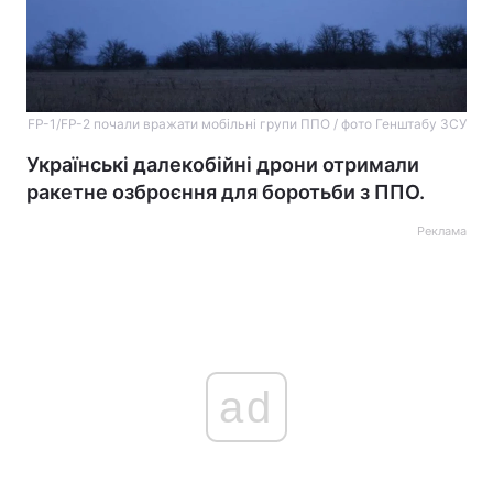
FP-1/FP-2 почали вражати мобільні групи ППО / фото Генштабу ЗСУ
Українські далекобійні дрони отримали
ракетне озброєння для боротьби з ППО.
Реклама
ad