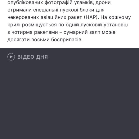
опублікованих фотографій уламків, дрони
отримали спеціальні пускові блоки для
Лонгріди
некерованих авіаційних ракет (НАР). На кожному
крилі розміщується по одній пусковій установці
Відео з Youtube
Статті
з чотирма ракетами – сумарний залп може
досягати восьми боєприпасів.
Інтерв'ю
Думки
Архів
ВІДЕО ДНЯ
Вакансії
Контакти
Послуги