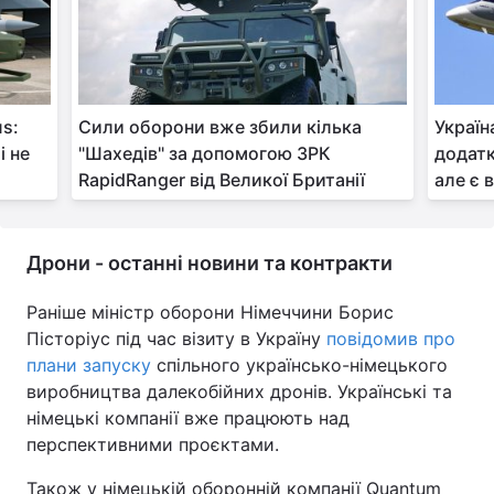
us:
Сили оборони вже збили кілька
Україн
і не
"Шахедів" за допомогою ЗРК
додатк
RapidRanger від Великої Британії
але є 
Дрони - останні новини та контракти
Раніше міністр оборони Німеччини Борис
Пісторіус під час візиту в Україну
повідомив про
плани запуску
спільного українсько-німецького
виробництва далекобійних дронів. Українські та
німецькі компанії вже працюють над
перспективними проєктами.
Також у німецькій оборонній компанії Quantum