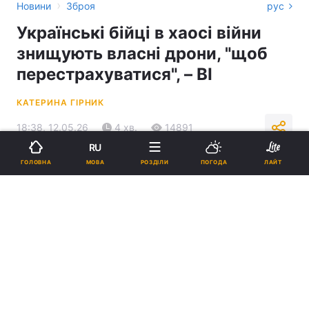
›
Новини
Зброя
рус
Українські бійці в хаосі війни
знищують власні дрони, "щоб
перестрахуватися", – BI
КАТЕРИНА ГІРНИК
18:38, 12.05.26
4 хв.
14891
RU
МОВА
ГОЛОВНА
РОЗДІЛИ
ПОГОДА
ЛАЙТ
Підпишіться на нас в Google