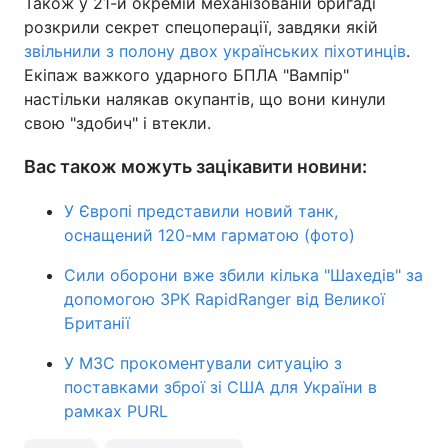
Також у 21-й окремій механізованій бригаді
розкрили секрет спецоперації, завдяки якій
звільнили з полону двох українських піхотинців
.
Екіпаж важкого ударного БПЛА "Вампір"
настільки налякав окупантів, що вони кинули
свою "здобич" і втекли.
Вас також можуть зацікавити новини:
У Європі представили новий танк,
оснащений 120-мм гарматою (фото)
Сили оборони вже збили кілька "Шахедів" за
допомогою ЗРК RapidRanger від Великої
Британії
У МЗС прокоментували ситуацію з
поставками зброї зі США для України в
рамках PURL