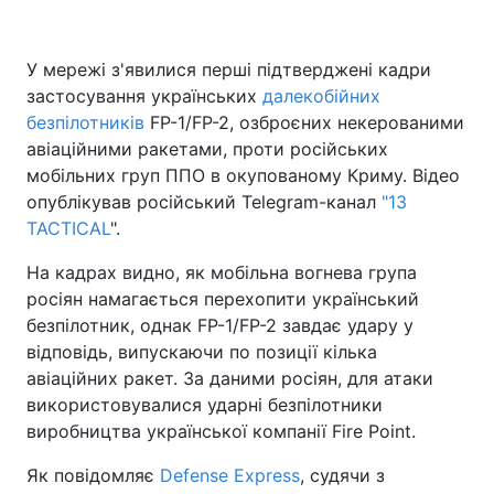
У мережі з'явилися перші підтверджені кадри
застосування українських
Головна
Війна
далекобійних
безпілотників
FP-1/FP-2, озброєних некерованими
Україна
Політика
авіаційними ракетами, проти російських
мобільних груп ППО в окупованому Криму. Відео
Економіка
Світ
опублікував російський Telegram-канал
"13
TACTICAL
".
Спорт
Наука
На кадрах видно, як мобільна вогнева група
Техно і зв'язок
Лайт
росіян намагається перехопити український
безпілотник, однак FP-1/FP-2 завдає удару у
Зброя
Інциденти
відповідь, випускаючи по позиції кілька
авіаційних ракет. За даними росіян, для атаки
Здоров'я
Туризм
використовувалися ударні безпілотники
виробництва української компанії Fire Point.
Цікавинки
Погода
Як повідомляє
Defense Express
, судячи з
Екологія
Регіони