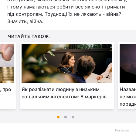
і тому намагаються робити все якісно і тримати
під контролем. Труднощі їх не лякають - війна?
Значить, війна.
ЧИТАЙТЕ ТАКОЖ:
, про
Як розпізнати людину з низьким
Назван
соціальним інтелектом: 8 маркерів
не мож
порад
Реклама