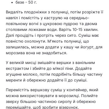
безе - 50 г.
Тема оформлення
Видаліть плодоніжки з полуниці, потім розріжте її
навпіл і помістіть у каструлю на середньо-
повільному вогні з цукровою пудрою та двома
столовими ложками води. Варіть 10-15 хвилин.
Далі процідіть і протріть через сито. Суміш має
повністю охолонути. М'якоть полуниці, що
залишилась, можна додати у кашу чи йогурт, для
морозива вона не знадобиться.
У великій мисці змішайте вершки з ванільним
екстрактом і збийте до м’якої піни. Додайте
згущене молоко, потім подрібніть більшу частину
меренги й обережно додайте її до суміші.
Перемістіть вершкову суміш у контейнер, який
можна використовувати в морозилці. Полийте
зверху більшою частиною сиропу й обережно
перемішайте, щоб зробити візерунок.