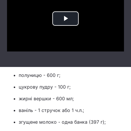
Лонгріди
Play
Відео з Youtube
Статті
Video
Інтерв'ю
Думки
Архів
Вакансії
Контакти
полуницю - 600 г;
Послуги
цукрову пудру - 100 г;
жирні вершки - 600 мл;
ваніль - 1 стручок або 1 ч.л.;
згущене молоко - одна банка (397 г);