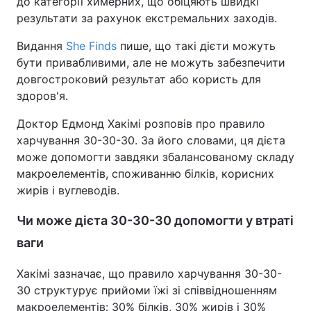
до категорії химерних, що обіцяють швидкі
результати за рахунок екстремальних заходів.
Видання
She Finds
пише, що такі дієти можуть
бути привабливими, але не можуть забезпечити
довгостроковий результат або користь для
здоров'я.
Доктор Едмонд Хакімі розповів про правило
харчування 30-30-30. За його словами, ця дієта
може допомогти завдяки збалансованому складу
макроелементів, споживанню білків, корисних
жирів і вуглеводів.
Чи може дієта 30-30-30 допомогти у втраті
ваги
Хакімі зазначає, що правило харчування 30-30-
30 структурує прийоми їжі зі співвідношенням
макроелементів: 30% білків, 30% жирів і 30%