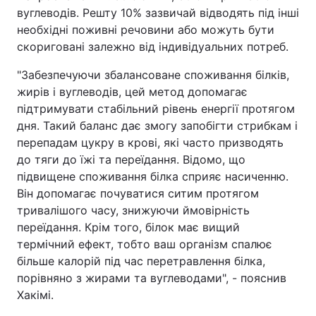
вуглеводів. Решту 10% зазвичай відводять під інші
необхідні поживні речовини або можуть бути
скориговані залежно від індивідуальних потреб.
"Забезпечуючи збалансоване споживання білків,
жирів і вуглеводів, цей метод допомагає
підтримувати стабільний рівень енергії протягом
дня. Такий баланс дає змогу запобігти стрибкам і
перепадам цукру в крові, які часто призводять
до тяги до їжі та переїдання. Відомо, що
підвищене споживання білка сприяє насиченню.
Він допомагає почуватися ситим протягом
тривалішого часу, знижуючи ймовірність
переїдання. Крім того, білок має вищий
термічний ефект, тобто ваш організм спалює
більше калорій під час перетравлення білка,
порівняно з жирами та вуглеводами", - пояснив
Хакімі.