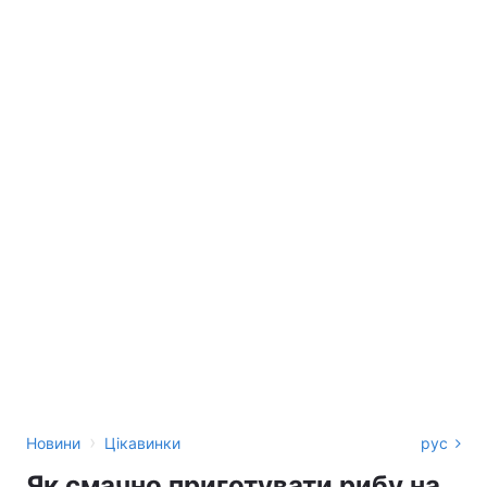
›
Новини
Цікавинки
рус
Як смачно приготувати рибу на