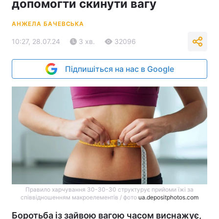
допомогти скинути вагу
АНЖЕЛА БАЧЕВСЬКА
10:27, 28.07.24
3 хв.
32096
Підпишіться на нас в Google
Правило харчування 30-30-30 структурує прийоми їжі за
співвідношенням макроелементів / фото
ua.depositphotos.com
Боротьба із зайвою вагою часом виснажує,