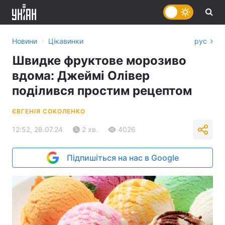
›
Новини
Цікавинки
рус
Швидке фруктове морозиво
вдома: Джеймі Олівер
поділився простим рецептом
ЄВГЕНІЯ СОКОЛЕНКО
12:52, 28.07.24
2 хв.
4026
Підпишіться на нас в Google