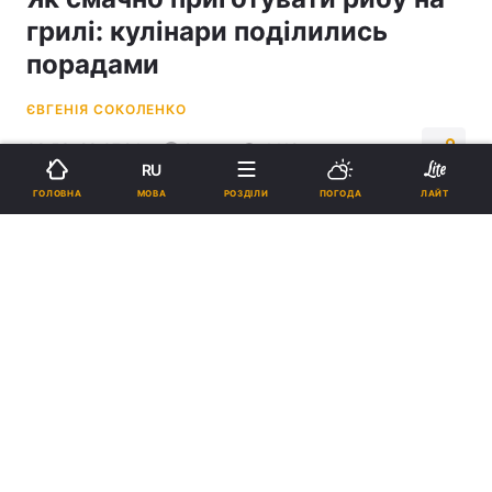
грилі: кулінари поділились
порадами
ЄВГЕНІЯ СОКОЛЕНКО
08:53, 28.07.24
2 хв.
4412
RU
МОВА
ГОЛОВНА
РОЗДІЛИ
ПОГОДА
ЛАЙТ
Підпишіться на нас в Google
Риба на грилі дуже смачна / фото
ua.depositphotos.com