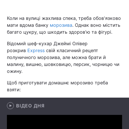
Коли на вулиці жахлива спека, треба обов'язково
мати вдома банку
Головна
морозива
Війна
. Однак воно містить
багато цукру, що шкодить здоров'ю та фігурі.
Україна
Політика
Відомий шеф-кухар Джеймі Олівер
розкрив
Економіка
Express
свій класичний рецепт
Світ
полуничного морозива, але можна брати й
Спорт
Наука
малину, вишню, шовковицю, персик, чорницю чи
ожину.
Техно і зв'язок
Лайт
Щоб приготувати домашнє морозиво треба
Зброя
Інциденти
взяти:
Здоров'я
Туризм
ВІДЕО ДНЯ
Цікавинки
Погода
Екологія
Регіони