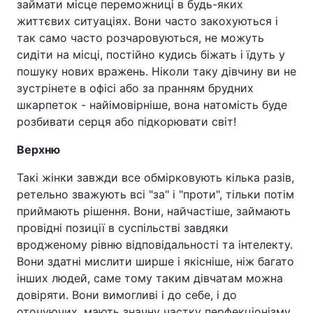
займати місце переможниці в будь-яких
життєвих ситуаціях. Вони часто закохуються і
так само часто розчаровуються, не можуть
сидіти на місці, постійно кудись біжать і їдуть у
пошуку нових вражень. Ніколи таку дівчину ви не
зустрінете в офісі або за пранням брудних
шкарпеток - найімовірніше, вона натомість буде
розбивати серця або підкорювати світ!
Верхню
Такі жінки завжди все обмірковують кілька разів,
ретельно зважують всі "за" і "проти", тільки потім
приймають рішення. Вони, найчастіше, займають
провідні позиції в суспільстві завдяки
вродженому рівню відповідальності та інтелекту.
Вони здатні мислити ширше і якісніше, ніж багато
інших людей, саме тому таким дівчатам можна
довіряти. Вони вимогливі і до себе, і до
оточуючих, мають значну частку перфекціонізму,