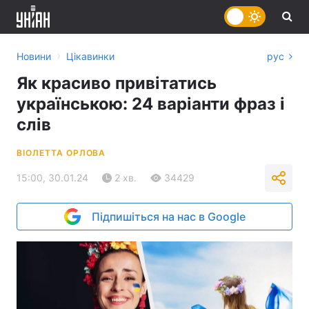
›
Новини
Цікавинки
рус
Як красиво привітатись
українською: 24 варіанти фраз і
слів
ВІОЛЕТТА ОРЛОВА
15:00, 30.01.24
2 хв.
34429
Підпишіться на нас в Google