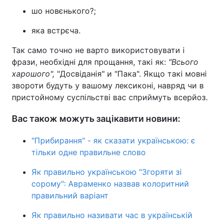
шо новєнького?;
яка встрєча.
Так само точно не варто використовувати і
фрази, необхідні для прощання, такі як:
"Всього
харошого",
"Досвіданія" и "Пака". Якщо такі мовні
звороти будуть у вашому лексиконі, навряд чи в
пристойному суспільстві вас сприймуть всерйоз.
Вас також можуть зацікавити новини:
"Прибирання" - як сказати українською: є
тільки одне правильне слово
Як правильно українською "Згоряти зі
сорому": Авраменко назвав колоритний
правильний варіант
Як правильно називати час в українській