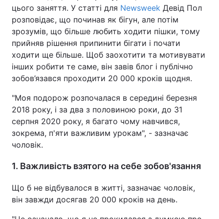
цього заняття. У статті для
Newsweek
Девід Пол
розповідає, що починав як бігун, але потім
зрозумів, що більше любить ходити пішки, тому
прийняв рішення припинити бігати і почати
ходити ще більше. Щоб заохотити та мотивувати
інших робити те саме, він завів блог і публічно
зобов’язався проходити 20 000 кроків щодня.
"Моя подорож розпочалася в середині березня
2018 року, і за два з половиною роки, до 31
серпня 2020 року, я багато чому навчився,
зокрема, п'яти важливим урокам", - зазначає
чоловік.
1. Важливість взятого на себе зобов'язання
Що б не відбувалося в житті, зазначає чоловік,
він завжди досягав 20 000 кроків на день.
"Це означало, що я не прокидався з думкою про