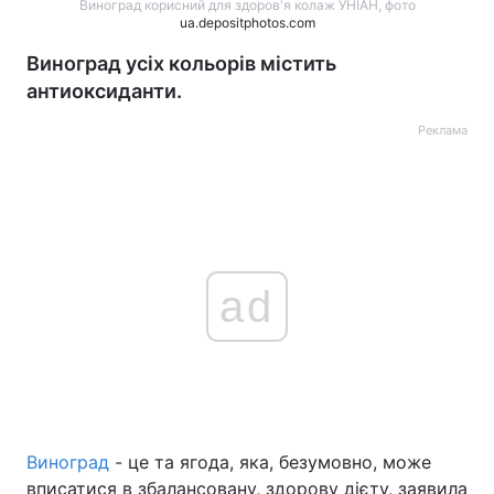
Виноград корисний для здоров'я колаж УНІАН, фото
ua.depositphotos.com
Виноград усіх кольорів містить
антиоксиданти.
Реклама
ad
Виноград
- це та ягода, яка, безумовно, може
вписатися в збалансовану, здорову дієту, заявила