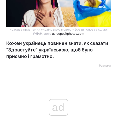
Красиве привітання українською мовою - фрази і слова / колаж
УНІАН, фото
ua.depositphotos.com
Кожен українець повинен знати, як сказати
"Здрастуйте" українською, щоб було
приємно і грамотно.
Реклама
ad