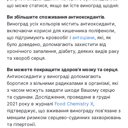
що може статися, якщо ви їсте виноград щодня:
Ви збільшите споживання антиоксидантів
.
Виноград усіх кольорів містить антиоксиданти,
включаючи корисні для кишечника поліфеноли,
що підтримують кровообіг і
антоціани
, які, як
було доведено, допомагають захистити від
хронічного запалення, діабету, деяких видів раку
та хвороб серця.
Ви можете покращити здоров'я мозку та серця
.
Антиоксиданти у винограді допомагають
боротися з вільними радикалами в організмі, які
з часом можуть завдати шкоди Вашому серцю
та судинам. Дослідження, проведене в грудні
2021 року в журналі
Food Chemistry X
,
підтверджує, що вживання винограду пов'язане з
меншим ризиком серцево-судинних захворювань
та гіпертонії.