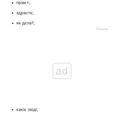
прівєт;
здрастє;
як дєла?;
Реклама
ad
какіє люді;