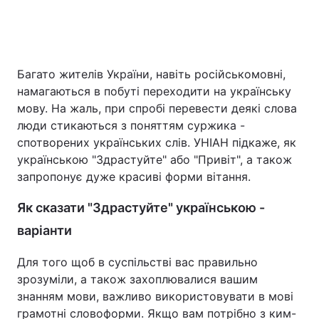
Головна
Війна
Багато жителів України, навіть російськомовні,
намагаються в побуті переходити на українську
Україна
Політика
мову. На жаль, при спробі перевести деякі слова
Економіка
Світ
люди стикаються з поняттям суржика -
спотворених українських слів. УНІАН підкаже, як
Спорт
Наука
українською "Здрастуйте" або "Привіт", а також
запропонує дуже красиві форми вітання.
Техно і зв'язок
Лайт
Як сказати "Здрастуйте" українською -
Зброя
Інциденти
варіанти
Здоров'я
Туризм
Для того щоб в суспільстві вас правильно
зрозуміли, а також захоплювалися вашим
Цікавинки
Погода
знанням мови, важливо використовувати в мові
Екологія
Регіони
грамотні словоформи. Якщо вам потрібно з ким-