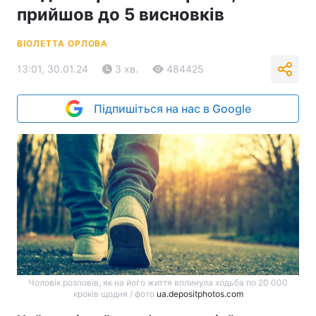
прийшов до 5 висновків
ВІОЛЕТТА ОРЛОВА
13:01, 30.01.24
3 хв.
484425
Підпишіться на нас в Google
Чоловік розповів, як на його життя вплинула ходьба по 20 000
кроків щодня / фото
ua.depositphotos.com