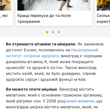
 які
Кращі перекуси до та після
Скільк
тренування
корист
Ви отримаєте вітаміни та мінерали
. Як зазначила
дієтолог Ехсані, посилаючись на
Національний
інститут охорони здоров'я
, виноград є хорошим
джерелом вітаміну K, який може покращити
кровообіг та здоров'я кісток. Також виноград
містить калій, який, як було доведено, сприяє
здоров'ю серця і здоровій функції м'язів.
Ви можете спати міцніше
. Виноград містить
мелатонін, який є основним гормоном організму,
який регулює сон. У 2006 році
вчені виявили
, що
виноградна шкірка містить мелатонін, який, як