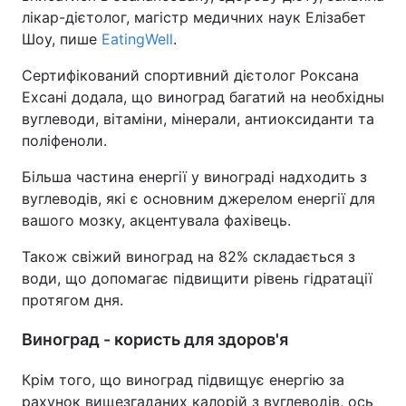
лікар-дієтолог, магістр медичних наук Елізабет
Шоу, пише
EatingWell
.
Сертифікований спортивний дієтолог Роксана
Ехсані додала, що виноград багатий на необхідны
вуглеводи, вітаміни, мінерали, антиоксиданти та
поліфеноли.
Більша частина енергії у винограді надходить з
вуглеводів, які є основним джерелом енергії для
вашого мозку, акцентувала фахівець.
Також свіжий виноград на 82% складається з
води, що допомагає підвищити рівень гідратації
протягом дня.
Виноград - користь для здоров'я
Крім того, що виноград підвищує енергію за
рахунок вищезгаданих калорій з вуглеводів, ось