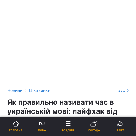
›
Новини
Цікавинки
рус
Як правильно називати час в
українській мові: лайфхак від
Авраменка
RU
МОВА
ГОЛОВНА
РОЗДІЛИ
ПОГОДА
ЛАЙТ
КАТЕРИНА ПРИСЯЖНЮК