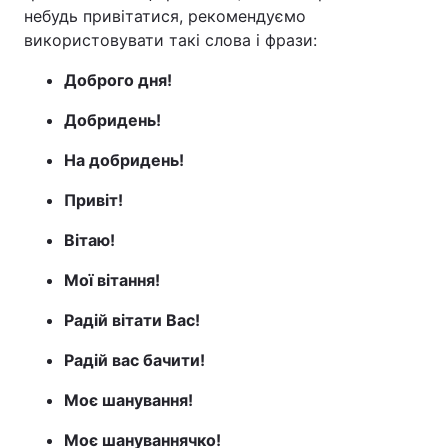
небудь привітатися, рекомендуємо
Лонгріди
використовувати такі слова і фрази:
Доброго дня!
Відео з Youtube
Статті
Добридень!
Інтерв'ю
Думки
На добридень!
Архів
Вакансії
Привіт!
Контакти
Вітаю!
Послуги
Мої вітання!
Радій вітати Вас!
Радій вас бачити!
Моє шанування!
Моє шануваннячко!