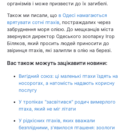
організмів і може призвести до їх загибелі.
Також ми писали, що
в Одесі намагаються
врятувати сотні птахів
, постраждалих через
забруднення моря олією. До мещканців міста
звернувся директор Одеського зоопарку Ігор
Біляков, який просить людей приносити до
звіринця птахів, які залипли в олію на березі.
Вас також можуть зацікавити новини:
Вигідний союз: ці маленькі птахи їздять на
носорогах, а натомість надають корисну
послугу
У тропіках "засвітився" родич вимерлого
птаха, який не міг літати
У рідкісних птахів, яких вважали
безплідними, з'явилося пташеня: зоологи