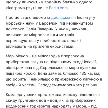
щороку виносить у водойму близько одного
кілограма ртуті, пише
Earth.com
.
Про це стало відомо із
дослідження
Інституту
морських наук у Барселоні під керівництвом
докторки Селін Лавернь. У ньому науковці
вивчали, як мікроелементи металів
переміщуються у прибережних водах і
впливають на прилеглі екосистеми.
Мар-Менор - це мілководна гіперсолона
прибережна лагуна на південному сході Іспанії,
відокремлена від Середземного моря вузькою
піщаною косою. Вона займає близько 135 кв. км,
що робить її найбільшою прибережною лагуною в
західній частині Середземноморського регіону.
Команда учених простежила мережу підводного
скиду ґрунтових вод - вод, які із прибережних
водоносних горизонтів надходять у море, - під