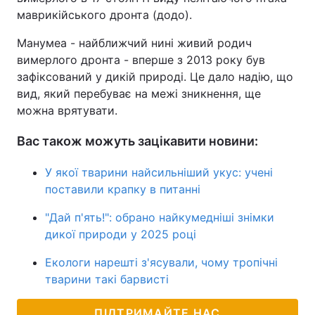
маврикійського дронта (додо).
Манумеа - найближчий нині живий родич
вимерлого дронта - вперше з 2013 року був
зафіксований у дикій природі. Це дало надію, що
вид, який перебуває на межі зникнення, ще
можна врятувати.
Вас також можуть зацікавити новини:
У якої тварини найсильніший укус: учені
поставили крапку в питанні
"Дай п'ять!": обрано найкумедніші знімки
дикої природи у 2025 році
Екологи нарешті з'ясували, чому тропічні
тварини такі барвисті
ПІДТРИМАЙТЕ НАС