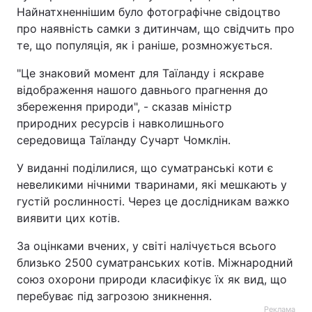
Найнатхненнішим було фотографічне свідоцтво
Тема оформлення
про наявність самки з дитинчам, що свідчить про
те, що популяція, як і раніше, розмножується.
"Це знаковий момент для Таїланду і яскраве
відображення нашого давнього прагнення до
збереження природи", - сказав міністр
природних ресурсів і навколишнього
середовища Таїланду Сучарт Чомклін.
У виданні поділилися, що суматранські коти є
невеликими нічними тваринами, які мешкають у
густій рослинності. Через це дослідникам важко
виявити цих котів.
За оцінками вчених, у світі налічується всього
близько 2500 суматранських котів. Міжнародний
союз охорони природи класифікує їх як вид, що
перебуває під загрозою зникнення.
Реклама