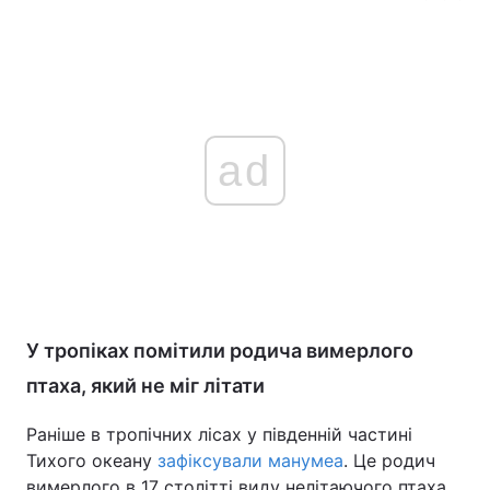
ad
У тропіках помітили родича вимерлого
птаха, який не міг літати
Раніше в тропічних лісах у південній частині
Тихого океану
зафіксували манумеа
. Це родич
вимерлого в 17 столітті виду нелітаючого птаха