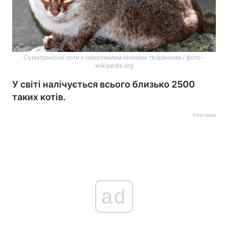
Суматранські коти є невеликими нічними тваринами / фото -
wikipedia.org
У світі налічується всього близько 2500
таких котів.
Реклама
ad