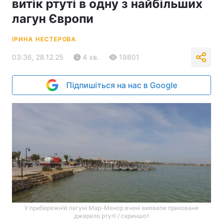
витік ртуті в одну з найбільших
лагун Європи
ІРИНА НЕСТЕРОВА
03:36, 28.12.25
4 хв.
19801
Підпишіться на нас в Google
У прибережній лагуні Мар-Менор вчені виявили приховане
джерело ртуті / скриншот