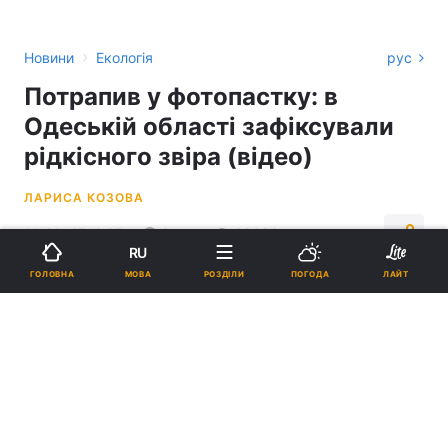
›
Новини
Екологія
рус
Потрапив у фотопастку: в
Одеській області зафіксували
рідкісного звіра (відео)
ЛАРИСА КОЗОВА
14:30, 27.12.25
3 хв.
69083
RU
МОВА
ГОЛОВНА
РОЗДІЛИ
ПОГОДА
ЛАЙТ
Підпишіться на нас в Google