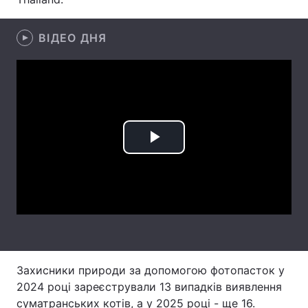
Лонгріди
ВІДЕО ДНЯ
Відео з Youtube
Статті
Інтерв'ю
Думки
Архів
Вакансії
Play
Контакти
Video
Послуги
Захисники природи за допомогою фотопасток у
2024 році зареєстрували 13 випадків виявлення
суматранських котів, а у 2025 році - ще 16.