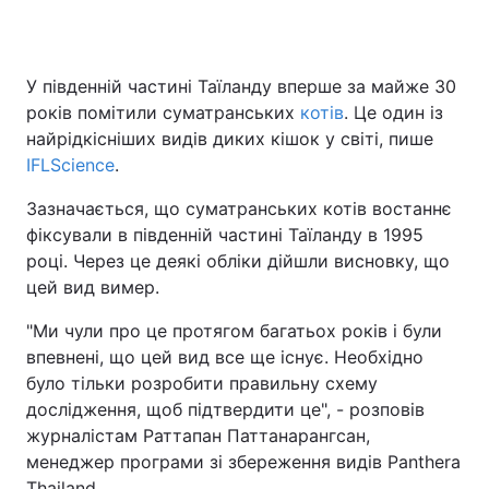
У південній частині Таїланду вперше за майже 30
Головна
Війна
років помітили суматранських
котів
. Це один із
найрідкісніших видів диких кішок у світі, пише
Україна
Політика
IFLScience
.
Економіка
Світ
Зазначається, що суматранських котів востаннє
фіксували в південній частині Таїланду в 1995
Спорт
Наука
році. Через це деякі обліки дійшли висновку, що
цей вид вимер.
Техно і зв'язок
Лайт
"Ми чули про це протягом багатьох років і були
Зброя
Інциденти
впевнені, що цей вид все ще існує. Необхідно
було тільки розробити правильну схему
Здоров'я
Туризм
дослідження, щоб підтвердити це", - розповів
Цікавинки
Погода
журналістам Раттапан Паттанарангсан,
менеджер програми зі збереження видів Panthera
Екологія
Регіони
Thailand.