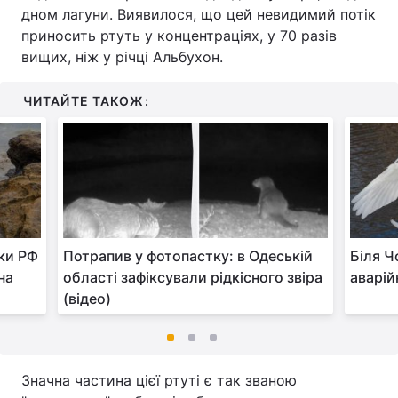
дном лагуни. Виявилося, що цей невидимий потік
приносить ртуть у концентраціях, у 70 разів
вищих, ніж у річці Альбухон.
ЧИТАЙТЕ ТАКОЖ:
аки РФ
Потрапив у фотопастку: в Одеській
Біля Ч
на
області зафіксували рідкісного звіра
аварій
(відео)
Значна частина цієї ртуті є так званою