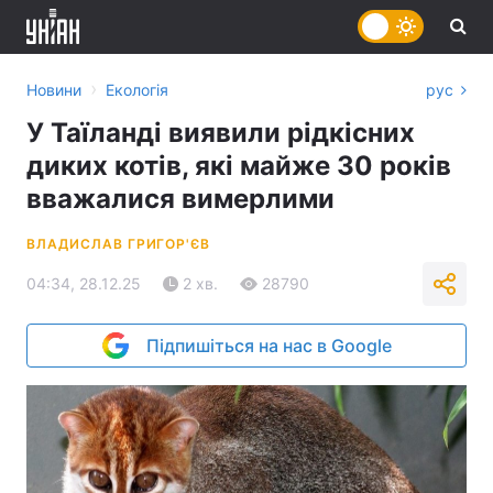
›
Новини
Екологія
рус
У Таїланді виявили рідкісних
диких котів, які майже 30 років
вважалися вимерлими
ВЛАДИСЛАВ ГРИГОР'ЄВ
04:34, 28.12.25
2 хв.
28790
Підпишіться на нас в Google