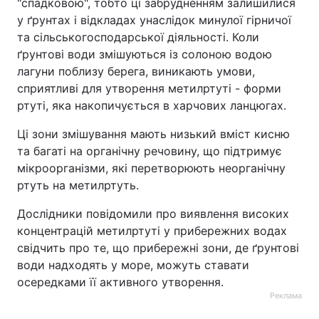
"спадковою", тобто ці забрудненням залишилися
у ґрунтах і відкладах унаслідок минулої гірничої
та сільськогосподарської діяльності. Коли
ґрунтові води змішуються із солоною водою
лагуни поблизу берега, виникають умови,
сприятливі для утворення метилртуті - форми
ртуті, яка накопичується в харчових ланцюгах.
Ці зони змішування мають низький вміст кисню
та багаті на органічну речовину, що підтримує
мікроорганізми, які перетворюють неорганічну
ртуть на метилртуть.
Дослідники повідомили про виявлення високих
концентрацій метилртуті у прибережних водах
свідчить про те, що прибережні зони, де ґрунтові
води надходять у море, можуть ставати
осередками її активного утворення.
Реклама