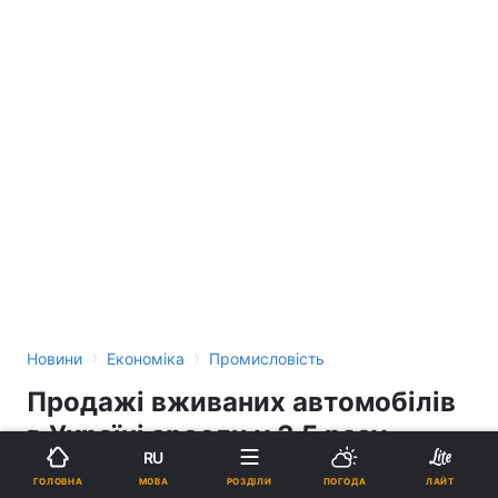
›
›
Новини
Економіка
Промисловість
Продажі вживаних автомобілів
в Україні зросли у 3,5 разу
RU
МОВА
ГОЛОВНА
РОЗДІЛИ
ПОГОДА
ЛАЙТ
16:48, 14.11.14
2 хв.
3