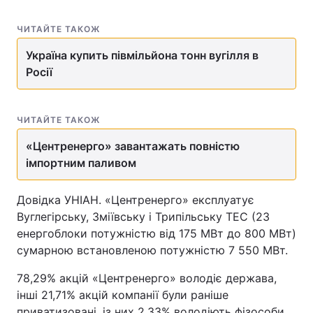
ЧИТАЙТЕ ТАКОЖ
Україна купить півмільйона тонн вугілля в
Росії
ЧИТАЙТЕ ТАКОЖ
«Центренерго» завантажать повністю
імпортним паливом
Довідка УНІАН. «Центренерго» експлуатує
Вуглегірську, Зміївську і Трипільську ТЕС (23
енергоблоки потужністю від 175 МВт до 800 МВт)
сумарною встановленою потужністю 7 550 МВт.
78,29% акцій «Центренерго» володіє держава,
інші 21,71% акцій компанії були раніше
приватизовані, із них 2,33% володіють фізособи,