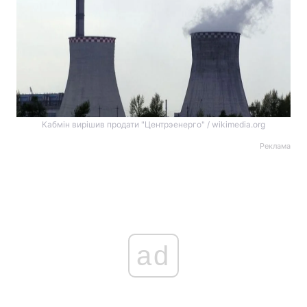
Кабмін вирішив продати "Центрэенерго" / wikimedia.org
Реклама
ad