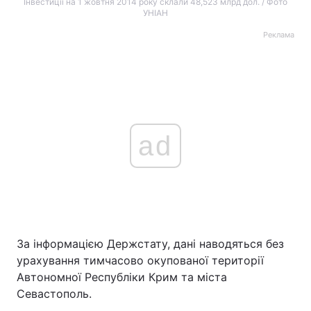
Інвестиції на 1 жовтня 2014 року склали 48,523 млрд дол. / Фото
УНІАН
Реклама
ad
За інформацією Держстату, дані наводяться без
урахування тимчасово окупованої території
Автономної Республіки Крим та міста
Севастополь.