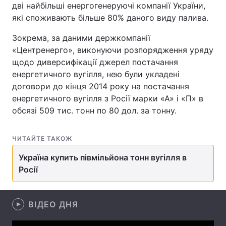
дві найбільші енергогенеруючі компанії України,
які споживають більше 80% даного виду палива.
Зокрема, за даними держкомпанії
Головна
Війна
«Центренерго», виконуючи розпорядження уряду
щодо диверсифікації джерел постачання
Україна
Політика
енергетичного вугілля, нею були укладені
договори до кінця 2014 року на постачання
Економіка
Світ
енергетичного вугілля з Росії марки «А» і «П» в
обсязі 509 тис. тонн по 80 дол. за тонну.
Спорт
Наука
Техно і зв'язок
Лайт
ЧИТАЙТЕ ТАКОЖ
Зброя
Інциденти
Україна купить півмільйона тонн вугілля в
Росії
Здоров'я
Туризм
Цікавинки
Погода
ВІДЕО ДНЯ
Екологія
Регіони