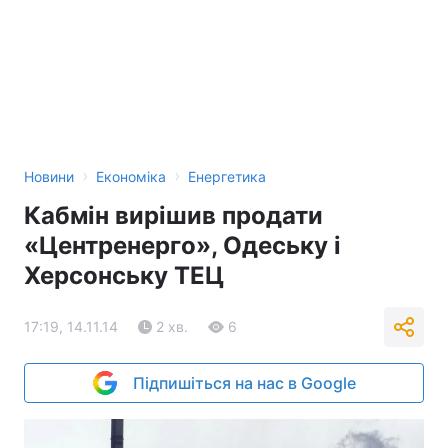
›
›
Новини
Економіка
Енергетика
Кабмін вирішив продати
«Центренерго», Одеську і
Херсонську ТЕЦ
17:19, 14.11.14
2 хв.
6
Підпишіться на нас в Google