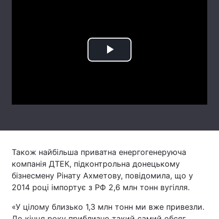
Лонгріди
Відео з Youtube
Статті
Play
Інтерв'ю
Думки
Video
Архів
Вакансії
Контакти
Послуги
Також найбільша приватна енергогенеруюча
компанія ДТЕК, підконтрольна донецькому
бізнесмену Рінату Ахметову, повідомила, що у
2014 році імпортує з РФ 2,6 млн тонн вугілля.
«У цілому близько 1,3 млн тонн ми вже привезли.
До кінця року приблизно такий самий обсяг