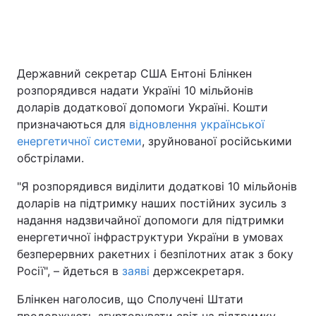
Головна
Війна
Державний секретар США Ентоні Блінкен
розпорядився надати Україні 10 мільйонів
Україна
Політика
доларів додаткової допомоги Україні. Кошти
Економіка
Світ
призначаються для
відновлення української
енергетичної системи
, зруйнованої російськими
Спорт
Наука
обстрілами.
Техно і зв'язок
Лайт
"Я розпорядився виділити додаткові 10 мільйонів
доларів на підтримку наших постійних зусиль з
Зброя
Інциденти
надання надзвичайної допомоги для підтримки
енергетичної інфраструктури України в умовах
Здоров'я
Туризм
безперервних ракетних і безпілотних атак з боку
Росії", – йдеться в
заяві
держсекретаря.
Цікавинки
Погода
Блінкен наголосив, що Сполучені Штати
Екологія
Регіони