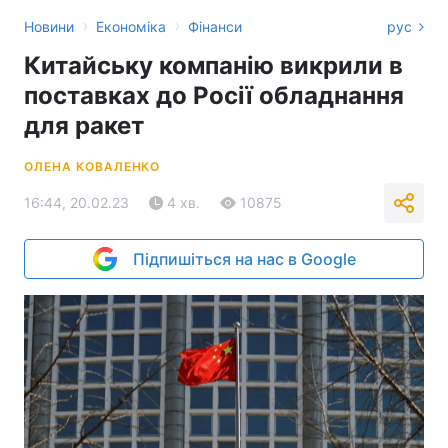
›
›
Новини
Економіка
Фінанси
рус
Китайську компанію викрили в
поставках до Росії обладнання
для ракет
ОЛЕНА КОВАЛЕНКО
16:44, 20.02.23
4 хв.
10875
Підпишіться на нас в Google