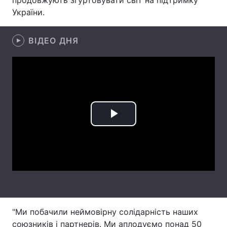
продовжують згуртовувати світ на підтримку
України.
Лонгріди
ВІДЕО ДНЯ
Відео з Youtube
Статті
Інтерв'ю
Думки
Архів
Вакансії
Контакти
Play
Послуги
Video
"Ми побачили неймовірну солідарність наших
союзників і партнерів. Ми аплодуємо понад 50