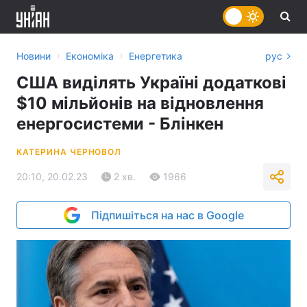
›
›
Новини
Економіка
Енергетика
рус
США виділять Україні додаткові
$10 мільйонів на відновлення
енергосистеми - Блінкен
КАТЕРИНА ЧЕРНОВОЛ
20:10, 20.02.23
2 хв.
1966
Підпишіться на нас в Google