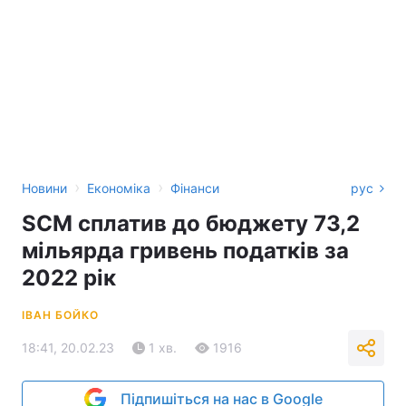
›
›
Новини
Економіка
Фінанси
рус
SCM сплатив до бюджету 73,2
мільярда гривень податків за
2022 рік
ІВАН БОЙКО
18:41, 20.02.23
1 хв.
1916
Підпишіться на нас в Google