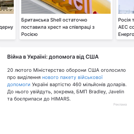
Британська Shell остаточно
Росія 
дерну
поставила хрест на співпраці з
АЕС со
Росією
Енерг
Війна в Україні: допомога від США
20 лютого Міністерство оборони США оголосило
про виділення
нового пакету військової
допомоги
Україні вартістю 460 мільйонів доларів.
До нього увійдуть, зокрема, БМП Bradley, Javelin
та боєприпаси до HIMARS.
Реклама