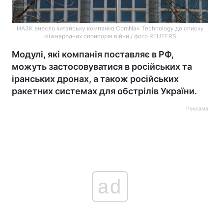
НАЗК внесло китайську компанію ComNav Technology до списку
міжнародних спонсорів війни / фото REUTERS
Модулі, які компанія поставляє в РФ,
можуть застосовуватися в російських та
іранських дронах, а також російських
ракетних системах для обстрілів України.
Реклама
ad