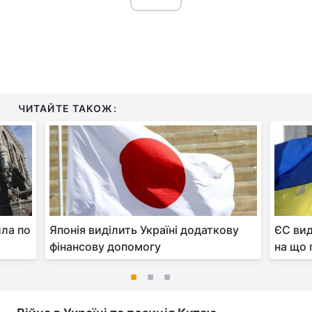
ЧИТАЙТЕ ТАКОЖ:
ила по
Японія виділить Україні додаткову
ЄС вид
фінансову допомогу
на що 