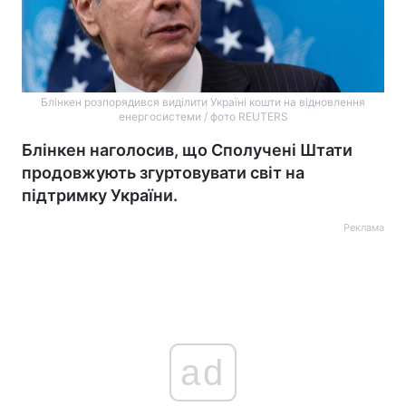
Блінкен розпорядився виділити Україні кошти на відновлення
енергосистеми / фото REUTERS
Блінкен наголосив, що Сполучені Штати
продовжують згуртовувати світ на
підтримку України.
Реклама
ad