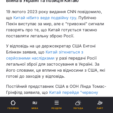
Війна в Україні та позиція Китаю
19 лютого 2023 року видання CNN повідомило,
що
Китай нібито веде подвійну гру
. Публічно
Пекін виступає за мир, але є "тривожні" сигнали
говорять про те, що Китай готується таємно
поставляти летальну зброю Росії.
У відповідь на це держсекретар США Ентоні
Блінкен заявив, що
Китай зіткнеться з
серйозними наслідками
у разі передачі Росії
летальної зброї для застосування в Україні. За
його словами, це вплине на відносини з США, які
готові до заходів у відповідь.
Постійний представник США в ООН Лінда Томас-
Грінфілд заявила, що
Китай перейде "червону
лінію", якщо вирішить надати летальну військову
RU
допомогу Росії
для її війни проти України. Вона
МОВА
ГОЛОВНА
РОЗДІЛИ
ПОГОДА
ЛАЙТ
зазначила, що Вашингтон вітає заяву Пекіна про