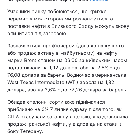
Учасники ринку побоюються, що крихке
перемир'я між сторонами розвалюється, а
поставки нафти з Близького Сходу можуть знову
опинитися під загрозою.
Зазначається, що ф’ючерси (договір на купівлю
або продаж активу в майбутньому) на нафту
марки Brent станом на 06:00 за київським часом
подорожчали на 1,92 долара, або на 2,6% - до
76,08 долара за барель. Водночас американська
West Texas Intermediate (WTI) зросла на 1,82
долара, або на 2,6% - до 72,26 долара за барель.
Обидва еталонні сорти вже піднімалися
приблизно на 3% 7 липня одразу після того, як
США скасували загальну ліцензію, яка дозволяла
продаж іранської нафти, у відповідь на атаки з
боку Тегерану.