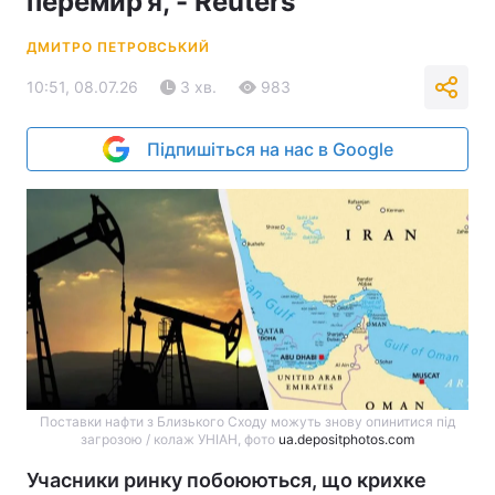
перемир’я, - Reuters
ДМИТРО ПЕТРОВСЬКИЙ
10:51, 08.07.26
3 хв.
983
Підпишіться на нас в Google
Поставки нафти з Близького Сходу можуть знову опинитися під
загрозою / колаж УНІАН, фото
ua.depositphotos.com
Учасники ринку побоюються, що крихке