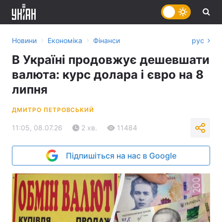
›
›
Новини
Економіка
Фінанси
рус
В Україні продовжує дешевшати
валюта: курс долара і євро на 8
липня
ДМИТРО ПЕТРОВСЬКИЙ
11:05, 08.07.26
2 хв.
11484
Підпишіться на нас в Google