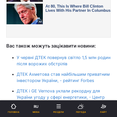
Вас також можуть зацікавити новини:
У червні ДТЕК повернув світло 1,5 млн родин
після ворожих обстрілів
ДТЕК Ахметова став найбільшим приватним
інвестором України, - рейтинг Forbes
ДТЕК і GE Vernova уклали рекордну для
України угоду у сфері енергетики, - Центр
економічного відновлення
RU
МОВА
ГОЛОВНА
РОЗДІЛИ
ПОГОДА
ЛАЙТ
ДТЕК