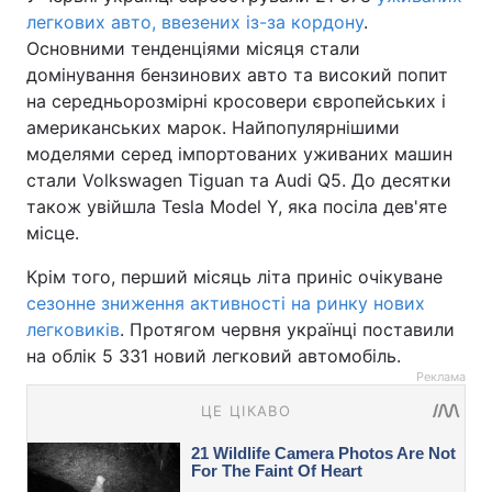
легкових авто, ввезених із-за кордону
.
Основними тенденціями місяця стали
домінування бензинових авто та високий попит
на середньорозмірні кросовери європейських і
американських марок. Найпопулярнішими
моделями серед імпортованих уживаних машин
стали Volkswagen Tiguan та Audi Q5. До десятки
також увійшла Tesla Model Y, яка посіла дев'яте
місце.
Крім того, перший місяць літа приніс очікуване
сезонне зниження активності на ринку нових
легковиків
. Протягом червня українці поставили
на облік 5 331 новий легковий автомобіль.
Реклама