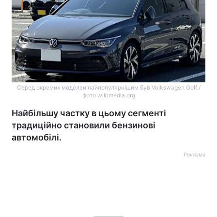
Серед окремих моделей найпопулярнішим був Volkswagen Golf /
фото wikimedia.org
Найбільшу частку в цьому сегменті
традиційно становили бензинові
автомобілі.
Реклама