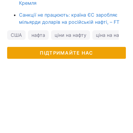
Кремля
Санкції не працюють: країна ЄС заробляє
мільярди доларів на російській нафті, – FT
США
нафта
ціни на нафту
ціна на нафту
ПІДТРИМАЙТЕ НАС