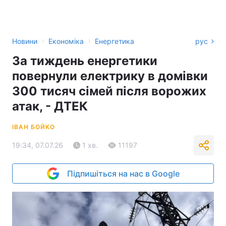
›
›
Новини
Економіка
Енергетика
рус
За тиждень енергетики
повернули електрику в домівки
300 тисяч сімей після ворожих
атак, - ДТЕК
ІВАН БОЙКО
19:34, 07.07.26
1 хв.
11197
Підпишіться на нас в Google