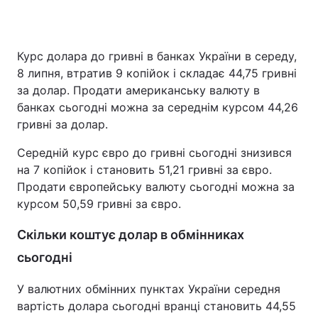
Курс долара до гривні в банках України в середу,
Головна
Війна
8 липня, втратив 9 копійок і складає 44,75 гривні
за долар. Продати американську валюту в
Україна
Політика
банках сьогодні можна за середнім курсом 44,26
гривні за долар.
Економіка
Світ
Середній курс євро до гривні сьогодні знизився
Спорт
Наука
на 7 копійок і становить 51,21 гривні за євро.
Продати європейську валюту сьогодні можна за
Техно і зв'язок
Лайт
курсом 50,59 гривні за євро.
Зброя
Інциденти
Скільки коштує долар в обмінниках
Здоров'я
Туризм
сьогодні
Цікавинки
Погода
У валютних обмінних пунктах України середня
вартість долара сьогодні вранці становить 44,55
Екологія
Регіони