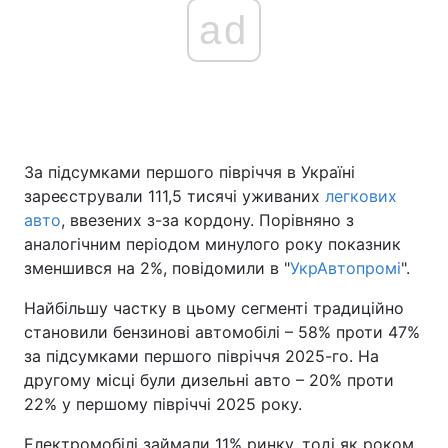
ad
За підсумками першого півріччя в Україні
зареєстрували 111,5 тисячі уживаних
легкових
авто
, ввезених з-за кордону. Порівняно з
аналогічним періодом минулого року показник
зменшився на 2%, повідомили в "
УкрАвтопромі
".
Найбільшу частку в цьому сегменті традиційно
становили бензинові автомобілі – 58% проти 47%
за підсумками першого півріччя 2025-го. На
другому місці були дизельні авто – 20% проти
22% у першому півріччі 2025 року.
Електромобілі займали 11% ринку, тоді як роком