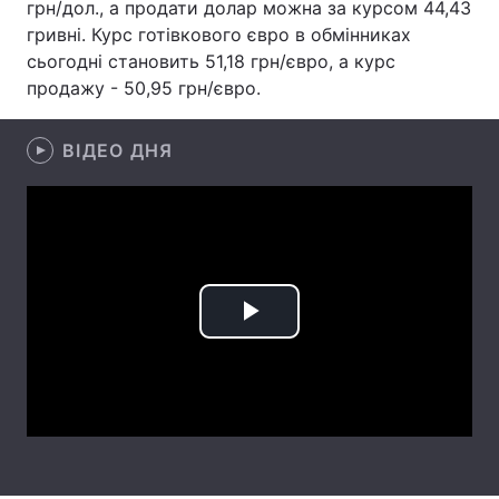
грн/дол., а продати долар можна за курсом 44,43
гривні. Курс готівкового євро в обмінниках
Лонгріди
сьогодні становить 51,18 грн/євро, а курс
продажу - 50,95 грн/євро.
Відео з Youtube
Статті
ВІДЕО ДНЯ
Інтерв'ю
Думки
Архів
Вакансії
Контакти
Послуги
Play
Video