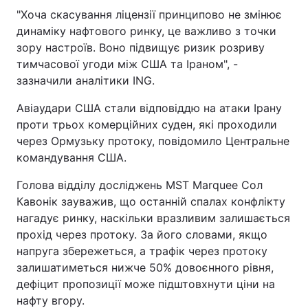
"Хоча скасування ліцензії принципово не змінює
динаміку нафтового ринку, це важливо з точки
зору настроїв. Воно підвищує ризик розриву
тимчасової угоди між США та Іраном", -
зазначили аналітики ING.
Авіаудари США стали відповіддю на атаки Ірану
проти трьох комерційних суден, які проходили
через Ормузьку протоку, повідомило Центральне
командування США.
Голова відділу досліджень MST Marquee Сол
Кавонік зауважив, що останній спалах конфлікту
нагадує ринку, наскільки вразливим залишається
прохід через протоку. За його словами, якщо
напруга збережеться, а трафік через протоку
залишатиметься нижче 50% довоєнного рівня,
дефіцит пропозиції може підштовхнути ціни на
нафту вгору.