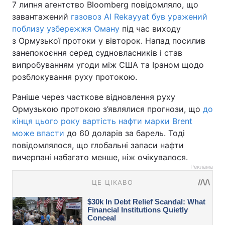
7 липня агентство Bloomberg повідомляло, що
завантажений
газовоз Al Rekayyat був уражений
поблизу узбережжя Оману
під час виходу
з Ормузької протоки у вівторок. Напад посилив
занепокоєння серед судновласників і став
випробуванням угоди між США та Іраном щодо
розблокування руху протокою.
Раніше через часткове відновлення руху
Ормузькою протокою з’являлися прогнози, що
до
кінця цього року вартість нафти марки Brent
може впасти
до 60 доларів за барель. Тоді
повідомлялося, що глобальні запаси нафти
вичерпані набагато менше, ніж очікувалося.
Реклама