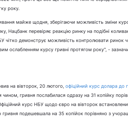
тку року.
ивання майже щодня, зберігаючи можливість зміни кур
ку, Нацбанк перевіряє реакцію ринку на подібні колива
НБУ чітко демонструє можливість контролювати ринок 
овим ослабленням курсу гривні протягом року", - зазнач
вив на вівторок, 20 лютого,
офіційний курс долара до г
им чином, гривня послабилася одразу на 31 копійку порів
Офіційний курс НБУ щодо євро на вівторок встановлени
бто гривня подешевшала на 35 копійок порівняно з учора