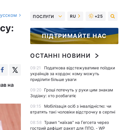
русском
RU
+25
ПОСЛУГИ
су:
ПІДТРИМАЙТЕ НАС
ОСТАННІ НОВИНИ
09:21
Податкова відстежуватиме поїздки
українців за кордон: кому можуть
приділити більше уваги
ав на
09:20
Гроші потечуть у руки цим знакам
Зодіаку: хто розбагатіє
09:15
Мобілізація осіб з інвалідністю: чи
втратять такі чоловіки відстрочку в серпні
08:58
Трамп "наїхав" на Гегсета через
гострий дефіцит ракет для ППО, - WP