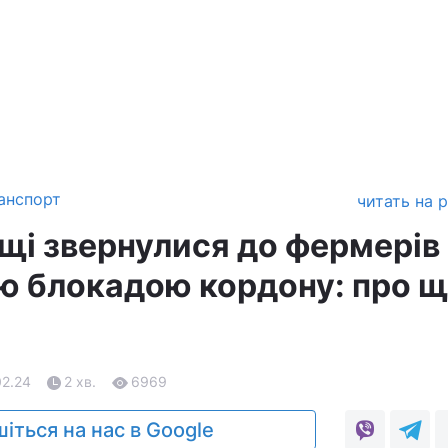
анспорт
читать на 
ьщі звернулися до фермерів
ю блокадою кордону: про 
02.24
2 хв.
6969
іться на нас в Google