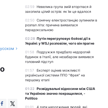
02:59
Невелика група змій вторглася й
захопила цілий острів: як їм це вдалося
02:50
Сонячну електростанцію зупинили в
розпал літа: причина виявилася
парадоксальною
02:28
Путін перегруповує бойові дії в
Україні: у WSJ розповіли, чого він прагне
русском
01:58
Подружжя придбало недорогий
будинок в Італії, але незабаром виявився
головний підступ
що
01:57
Експерт оцінив можливсті
української системи ППО "Фрея" на
першому етапі
01:22
Розвідувальні відносини між США
та Україною значно покращилися, -
Politico
01:01
4 дати народження людей, які