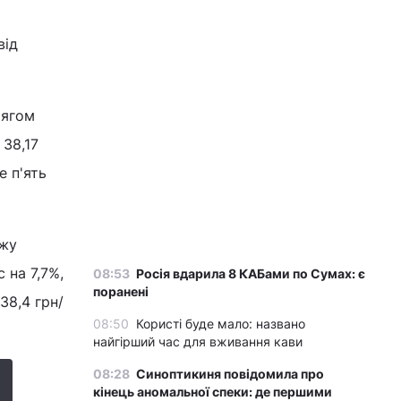
від
тягом
 38,17
е п'ять
ажу
 на 7,7%,
08:53
Росія вдарила 8 КАБами по Сумах: є
поранені
38,4 грн/
08:50
Користі буде мало: названо
найгірший час для вживання кави
08:28
Синоптикиня повідомила про
кінець аномальної спеки: де першими