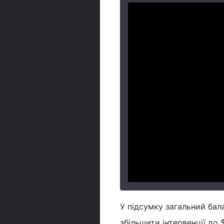
У підсумку загальний бал
збільшити інтервенції до