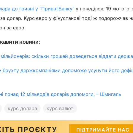
ара до гривні у "ПриватБанку"
у понеділок, 19 лютого, 
 за долар. Курс євро у фінустанові тоді ж подорожчав н
грн за євро.
кавити новини:
 мільйонерів: скільки грошей доведеться віддати держа
у брухту держкомпаніями допоможе усунути його дефі
ні понад 12 мільярдів доларів допомоги, – Шмигаль
курс долара
курс валют
ІТЬ ПРОЄКТУ
ПІДТРИМАЙТЕ НАС