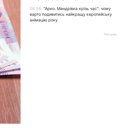
08:56
"Арко. Мандрівка крізь час": чому
варто подивитись найкращу європейську
анімацію року
Реклама