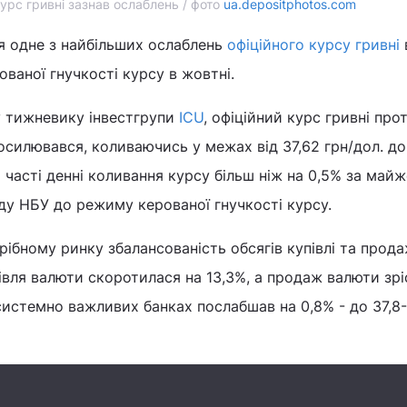
урс гривні зазнав ослаблень / фото
ua.depositphotos.com
я одне з найбільших ослаблень
офіційного курсу гривні
ваної гнучкості курсу в жовтні.
у тижневику інвестгрупи
ICU
, офіційний курс гривні про
посилювався, коливаючись у межах від 37,62 грн/дол. до
 часті денні коливання курсу більш ніж на 0,5% за майж
ду НБУ до режиму керованої гнучкості курсу.
рібному ринку збалансованість обсягів купівлі та прод
вля валюти скоротилася на 13,3%, а продаж валюти зріс
 системно важливих банках послабшав на 0,8% - до 37,8-