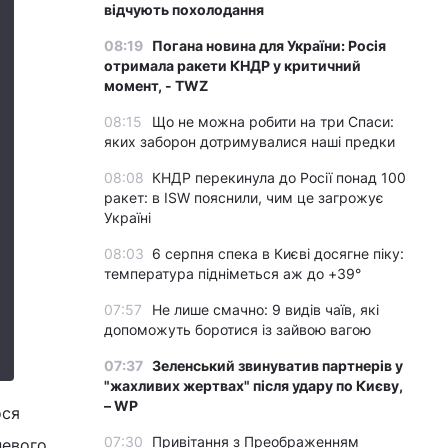
відчують похолодання
08:19
Погана новина для України: Росія
отримала ракети КНДР у критичний
момент, - TWZ
08:15
Що не можна робити на три Спаси:
яких заборон дотримувалися наші предки
08:08
КНДР перекинула до Росії понад 100
ракет: в ISW пояснили, чим це загрожує
Україні
08:03
6 серпня спека в Києві досягне піку:
температура підніметься аж до +39°
07:57
Не лише смачно: 9 видів чаїв, які
допоможуть боротися із зайвою вагою
07:37
Зеленський звинуватив партнерів у
"жахливих жертвах" після удару по Києву,
– WP
ося
07:30
Привітання з Преображенням
невого