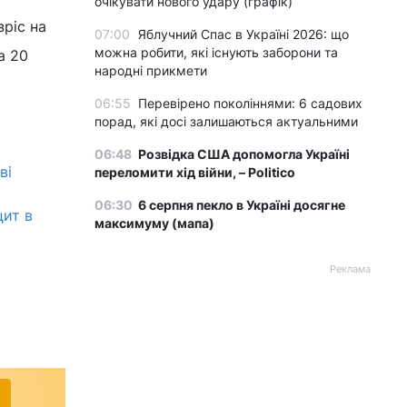
очікувати нового удару (графік)
зріс на
07:00
Яблучний Спас в Україні 2026: що
можна робити, які існують заборони та
а 20
народні прикмети
06:55
Перевірено поколіннями: 6 садових
порад, які досі залишаються актуальними
06:48
Розвідка США допомогла Україні
ві
переломити хід війни, – Politico
06:30
6 серпня пекло в Україні досягне
цит в
максимуму (мапа)
Реклама