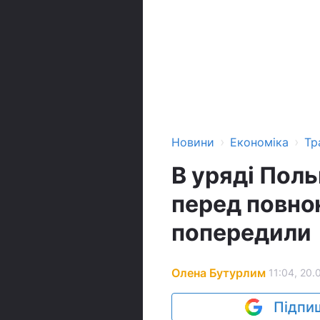
›
›
Новини
Економіка
Тр
В уряді Пол
перед повно
попередили
Олена Бутурлим
11:04, 20.
Підпиш