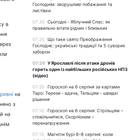
Господнім: зворушливі побажання та
листівки
07:30
Сьогодні - Яблучний Спас: як
су в
правильно вітати рідних і близьких
ння
07:30
Що таке свято Преображення
через
Господнє: українські традиції та 5 суворих
заборон
или
07:26
У Ярославлі після атаки дронів
горить один із найбільших російських НПЗ
(відео)
07:20
Гороскоп на 6 серпня за картами
Таро: Терези - вдача, Тельцям - швидкі
ривні
на
рішення
няно з
07:10
Гороскоп на 6 серпня: Стрільцям –
й на
сповільнитися, Скорпіонам –
перенапруження
шнім
07:10
Магнітні бурі 6–8 серпня: коли