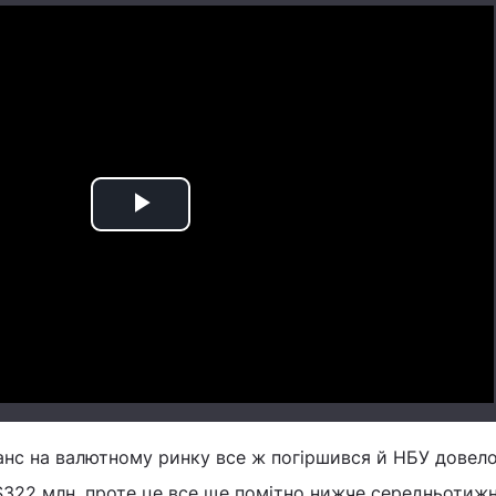
Play
Video
анс на валютному ринку все ж погіршився й НБУ довел
 $322 млн, проте це все ще помітно нижче середньотиж