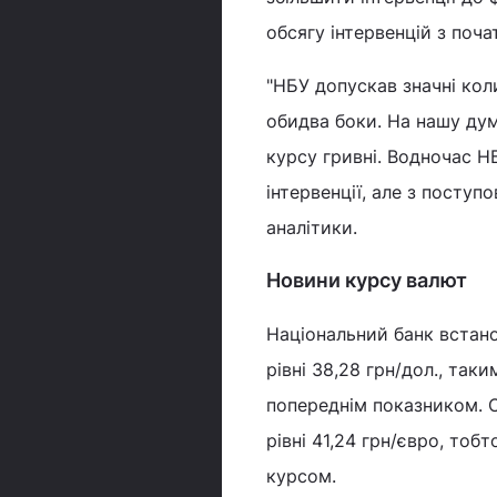
обсягу інтервенцій з поча
"НБУ допускав значні кол
обидва боки. На нашу дум
курсу гривні. Водночас 
інтервенції, але з поступ
аналітики.
Новини курсу валют
Національний банк встано
рівні 38,28 грн/дол., так
попереднім показником. 
рівні 41,24 грн/євро, то
курсом.