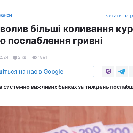
нанси
читать на 
волив більші коливання кур
о послаблення гривні
02.24
2 хв.
1891
іться на нас в Google
і в системно важливих банках за тиждень послабш