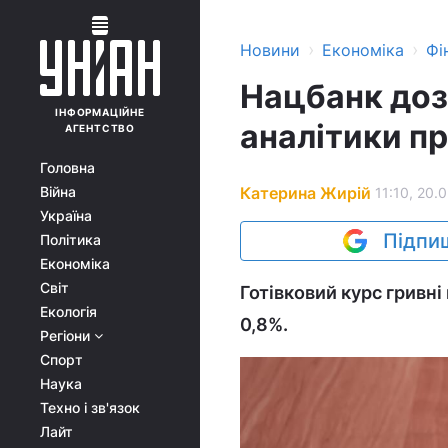
›
›
Новини
Економіка
Фі
Нацбанк доз
ІНФОРМАЦІЙНЕ
аналітики пр
АГЕНТСТВО
Головна
Катерина Жирій
Війна
11:10, 20.
Україна
Підпиш
Політика
Економіка
Світ
Готівковий курс гривн
Екологія
0,8%.
Регіони
Спорт
Наука
Техно і зв'язок
Лайт