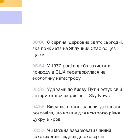
06:00
6 серпня: церковне свято сьогодні,
яка прикмета на Яблучний Спас обіцяє
щастя
05:54
У 1970 році спроба захистити
природу в США перетворилася на
екологічну катастрофу
05:32
Ударами по Києву Путін рятує свій
авторитет в очах росіян, - Sky News
04:55
Вівсянка проти граноли: дієтологи
розповіли, що краще для контролю рівня
цукру в крові
03:53
Чи можна заварювати чайний
пакетик двічі: відповідь експертів