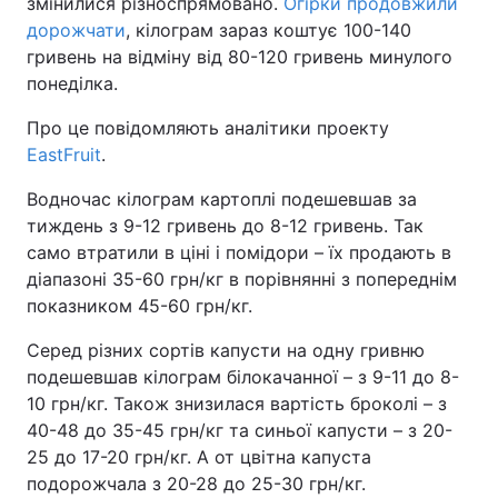
змінилися різноспрямовано.
Огірки продовжили
дорожчати
, кілограм зараз коштує 100-140
гривень на відміну від 80-120 гривень минулого
понеділка.
Про це повідомляють аналітики проекту
EastFruit
.
Водночас кілограм картоплі подешевшав за
тиждень з 9-12 гривень до 8-12 гривень. Так
само втратили в ціні і помідори – їх продають в
діапазоні 35-60 грн/кг в порівнянні з попереднім
показником 45-60 грн/кг.
Серед різних сортів капусти на одну гривню
подешевшав кілограм білокачанної – з 9-11 до 8-
10 грн/кг. Також знизилася вартість броколі – з
40-48 до 35-45 грн/кг та синьої капусти – з 20-
25 до 17-20 грн/кг. А от цвітна капуста
подорожчала з 20-28 до 25-30 грн/кг.