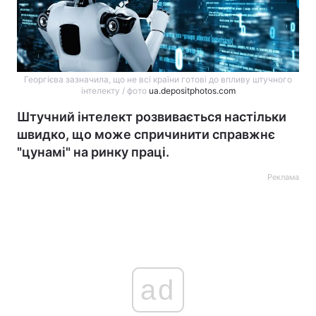
Георгієва зазначила, що не всі країни готові до впливу штучного
інтелекту / фото
ua.depositphotos.com
Штучний інтелект розвивається настільки
швидко, що може спричинити справжнє
"цунамі" на ринку праці.
Реклама
ad