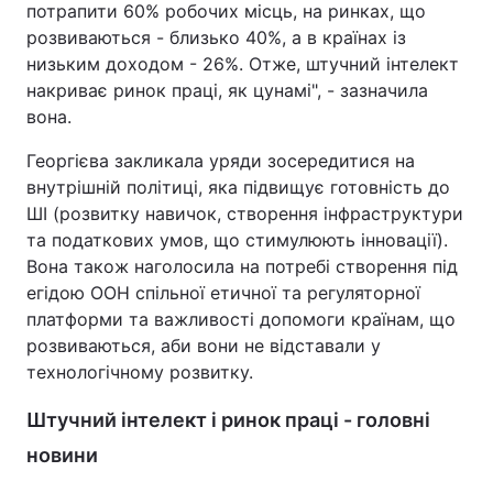
потрапити 60% робочих місць, на ринках, що
розвиваються - близько 40%, а в країнах із
Тема оформлення
низьким доходом - 26%. Отже, штучний інтелект
накриває ринок праці, як цунамі", - зазначила
вона.
Георгієва закликала уряди зосередитися на
внутрішній політиці, яка підвищує готовність до
ШІ (розвитку навичок, створення інфраструктури
та податкових умов, що стимулюють інновації).
Вона також наголосила на потребі створення під
егідою ООН спільної етичної та регуляторної
платформи та важливості допомоги країнам, що
розвиваються, аби вони не відставали у
технологічному розвитку.
Штучний інтелект і ринок праці - головні
новини