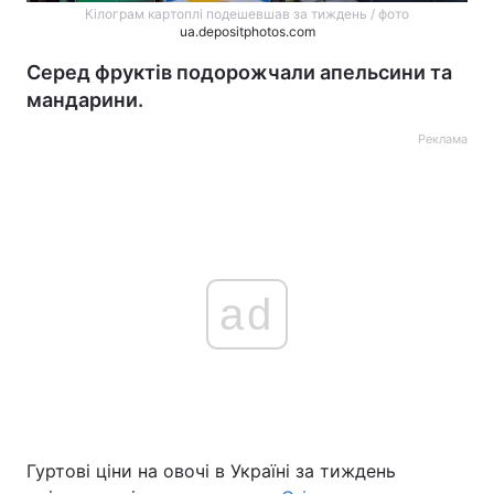
Кілограм картоплі подешевшав за тиждень / фото
ua.depositphotos.com
Серед фруктів подорожчали апельсини та
мандарини.
Реклама
ad
Гуртові ціни на овочі в Україні за тиждень