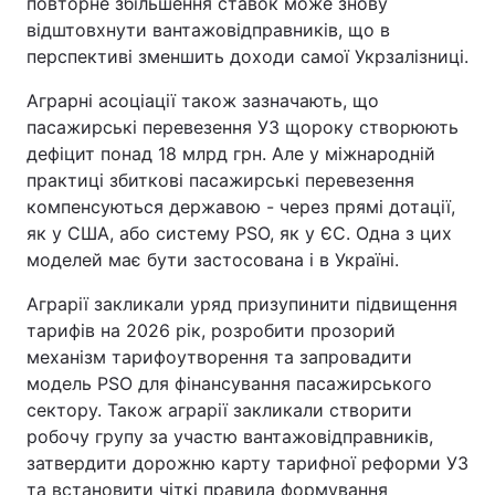
повторне збільшення ставок може знову
відштовхнути вантажовідправників, що в
перспективі зменшить доходи самої Укрзалізниці.
Аграрні асоціації також зазначають, що
пасажирські перевезення УЗ щороку створюють
дефіцит понад 18 млрд грн. Але у міжнародній
практиці збиткові пасажирські перевезення
компенсуються державою - через прямі дотації,
як у США, або систему PSO, як у ЄС. Одна з цих
моделей має бути застосована і в Україні.
Аграрії закликали уряд призупинити підвищення
тарифів на 2026 рік, розробити прозорий
механізм тарифоутворення та запровадити
модель PSO для фінансування пасажирського
сектору. Також аграрії закликали створити
робочу групу за участю вантажовідправників,
затвердити дорожню карту тарифної реформи УЗ
та встановити чіткі правила формування