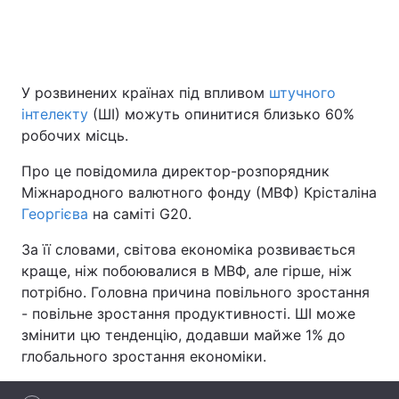
Головна
Війна
У розвинених країнах під впливом
штучного
інтелекту
(ШІ) можуть опинитися близько 60%
Україна
Політика
робочих місць.
Економіка
Світ
Про це повідомила директор-розпорядник
Міжнародного валютного фонду (МВФ) Крісталіна
Спорт
Наука
Георгієва
на саміті G20.
Техно і зв'язок
Лайт
За її словами, світова економіка розвивається
краще, ніж побоювалися в МВФ, але гірше, ніж
Зброя
Інциденти
потрібно. Головна причина повільного зростання
Здоров'я
Туризм
- повільне зростання продуктивності. ШІ може
змінити цю тенденцію, додавши майже 1% до
Цікавинки
Погода
глобального зростання економіки.
Екологія
Регіони