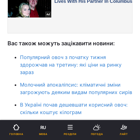
Вас також можуть зацікавити новини:
Популярний овоч з початку тижня
здорожчав на третину: які ціни на ринку
зараз
Молочний апокаліпсис: кліматичні зміни
загрожують деяким видам популярних сирів
В Україні почав дешевшати корисний овоч:
скільки коштує кілограм
новини України
ціни
фрукти і овочі
овочі
RU
МОВА
ГОЛОВНА
РОЗДІЛИ
ПОГОДА
ЛАЙТ