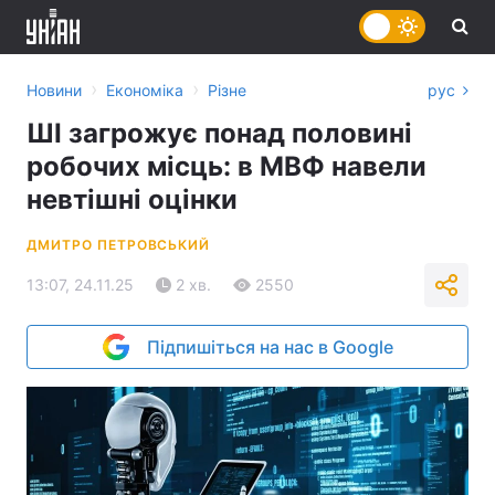
›
›
Новини
Економіка
Різне
рус
ШІ загрожує понад половині
робочих місць: в МВФ навели
невтішні оцінки
ДМИТРО ПЕТРОВСЬКИЙ
13:07, 24.11.25
2 хв.
2550
Підпишіться на нас в Google