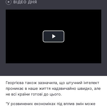
ВІДЕО ДНЯ
Лонгріди
Відео з Youtube
Статті
Інтерв'ю
Думки
Play
Архів
Вакансії
Video
Контакти
Послуги
Георгієва також зазначила, що штучний інтелект
проникає в наше життя надзвичайно швидко, але
не всі країни готові до цього.
"У розвинених економіках під вплив змін може