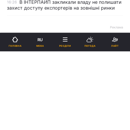
В ІНТЕРПАЙП закликали владу не полишати
16:26
захист доступу експортерів на зовнішні ринки
Реклама
RU
МОВА
ГОЛОВНА
РОЗДІЛИ
ПОГОДА
ЛАЙТ
ad
Китай відповів на санкції ЄС: 14 компаній
15:16