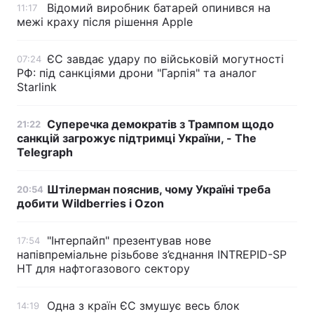
Відомий виробник батарей опинився на
11:17
межі краху після рішення Apple
ЄС завдає удару по військовій могутності
07:24
РФ: під санкціями дрони "Гарпія" та аналог
Starlink
Суперечка демократів з Трампом щодо
21:22
санкцій загрожує підтримці України, - The
Telegraph
Штілерман пояснив, чому Україні треба
20:54
добити Wildberries і Ozon
"Інтерпайп" презентував нове
17:54
напівпреміальне різьбове з’єднання INTREPID-SP
HT для нафтогазового сектору
Одна з країн ЄС змушує весь блок
14:19