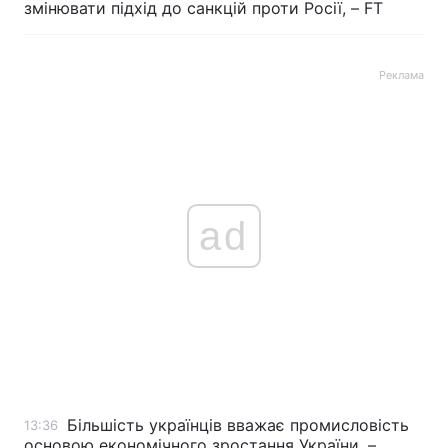
змінювати підхід до санкцій проти Росії, – FT
Реклама
ad
Більшість українців вважає промисловість
13:36
основою економічного зростання України, –