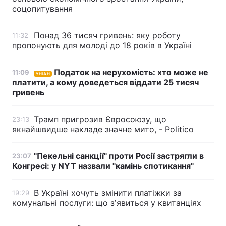
соцопитування
Понад 36 тисяч гривень: яку роботу
11:32
пропонують для молоді до 18 років в Україні
Податок на нерухомість: хто може не
11:09
УНІАН
платити, а кому доведеться віддати 25 тисяч
гривень
Трамп пригрозив Євросоюзу, що
23:13
якнайшвидше накладе значне мито, - Politico
"Пекельні санкції" проти Росії застрягли в
23:07
Конгресі: у NYT назвали "камінь спотикання"
В Україні хочуть змінити платіжки за
19:29
комунальні послуги: що зʼявиться у квитанціях