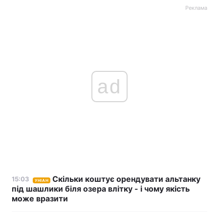
Реклама
ad
Скільки коштує орендувати альтанку
15:03
УНІАН
під шашлики біля озера влітку - і чому якість
може вразити