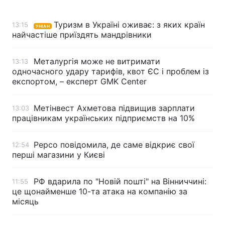
Туризм в Україні оживає: з яких країн
13:15
УНІАН
найчастіше приїздять мандрівники
Головна
Війна
Металургія може не витримати
13:13
Україна
Політика
одночасного удару тарифів, квот ЄС і проблем із
експортом, – експерт GMK Center
Економіка
Світ
Метінвест Ахметова підвищив зарплати
13:03
Спорт
Наука
працівникам українських підприємств на 10%
Техно і зв'язок
Лайт
Pepco повідомила, де саме відкриє свої
12:54
Зброя
Інциденти
перші магазини у Києві
Здоров'я
Туризм
РФ вдарила по "Новій пошті" на Вінниччині:
11:55
це щонайменше 10-та атака на компанію за
Цікавинки
Погода
місяць
Екологія
Регіони