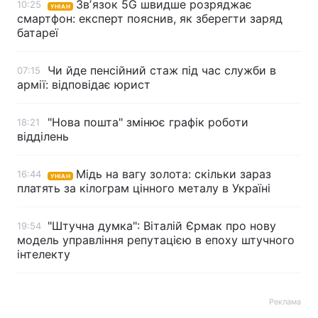
Звʼязок 5G швидше розряджає
10:25
УНІАН
смартфон: експерт пояснив, як зберегти заряд
Лонгріди
батареї
Відео з Youtube
Статті
Чи йде пенсійний стаж під час служби в
07:15
армії: відповідає юрист
Інтерв'ю
Думки
"Нова пошта" змінює графік роботи
18:21
Архів
Вакансії
відділень
Контакти
Мідь на вагу золота: скільки зараз
16:44
УНІАН
платять за кілограм цінного металу в Україні
Послуги
"Штучна думка": Віталій Єрмак про нову
19:54
модель управління репутацією в епоху штучного
інтелекту
Реклама