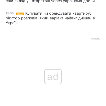
свій склад у Татарстані через українські дрони
Купувати чи орендувати квартиру:
15:06
УНІАН
рієлтор розповів, який варіант найвигідніший в
Україні
Реклама
ad