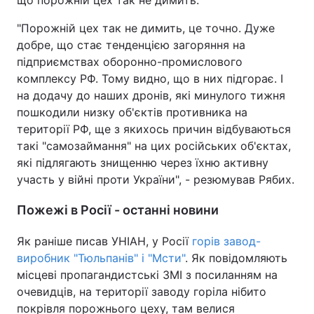
що порожній цех так не димить.
"Порожній цех так не димить, це точно. Дуже
добре, що стає тенденцією загоряння на
підприємствах оборонно-промислового
комплексу РФ. Тому видно, що в них підгорає. І
на додачу до наших дронів, які минулого тижня
пошкодили низку об'єктів противника на
території РФ, ще з якихось причин відбуваються
такі "самозаймання" на цих російських об'єктах,
які підлягають знищенню через їхню активну
участь у війні проти України", - резюмував Рябих.
Пожежі в Росії - останні новини
Як раніше писав УНІАН, у Росії
горів завод-
виробник "Тюльпанів" і "Мсти"
. Як повідомляють
місцеві пропагандистські ЗМІ з посиланням на
очевидців, на території заводу горіла нібито
покрівля порожнього цеху, там велися