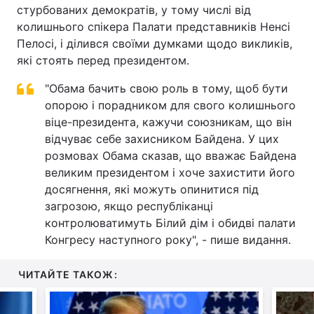
стурбованих демократів, у тому числі від
Лонгріди
колишнього спікера Палати представників Ненсі
Пелосі, і ділився своїми думками щодо викликів,
які стоять перед президентом.
Відео з Youtube
Статті
"Обама бачить свою роль в тому, щоб бути
Інтерв'ю
Думки
опорою і порадником для свого колишнього
віце-президента, кажучи союзникам, що він
Архів
Вакансії
відчуває себе захисником Байдена. У цих
розмовах Обама сказав, що вважає Байдена
Контакти
великим президентом і хоче захистити його
досягнення, які можуть опинитися під
Послуги
загрозою, якщо республіканці
контролюватимуть Білий дім і обидві палати
Конгресу наступного року", - пише видання.
ЧИТАЙТЕ ТАКОЖ: