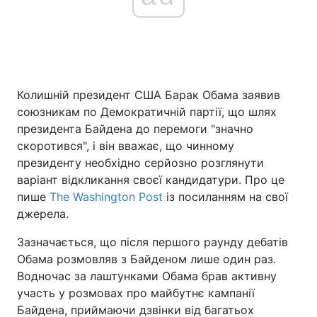
Головна
Війна
Україна
Політика
Колишній президент США Барак Обама заявив
союзникам по Демократичній партії, що шлях
Економіка
Світ
президента Байдена до перемоги "значно
скоротився", і він вважає, що чинному
Спорт
Наука
президенту необхідно серйозно розглянути
варіант відкликання своєї кандидатури. Про це
Техно і зв'язок
Лайт
пише
The Washington Post
із посиланням на свої
джерела.
Зброя
Інциденти
Зазначається, що після першого раунду дебатів
Здоров'я
Туризм
Обама розмовляв з Байденом лише один раз.
Водночас за лаштунками Обама брав активну
Цікавинки
Погода
участь у розмовах про майбутнє кампанії
Байдена, приймаючи дзвінки від багатьох
Екологія
Регіони