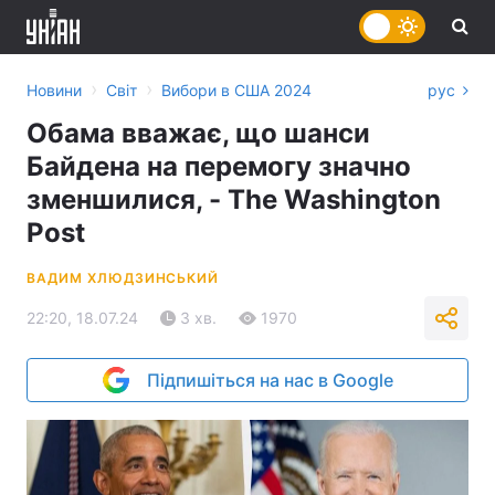
›
›
Новини
Світ
Вибори в США 2024
рус
Обама вважає, що шанси
Байдена на перемогу значно
зменшилися, - The Washington
Post
ВАДИМ ХЛЮДЗИНСЬКИЙ
22:20, 18.07.24
3 хв.
1970
Підпишіться на нас в Google