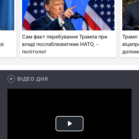
Тема оформлення
Сам факт перебування Трампа при
Трамп 
зі
владі послаблюватиме НАТО, -
віцепр
політолог
допомо
ВІДЕО ДНЯ
Play