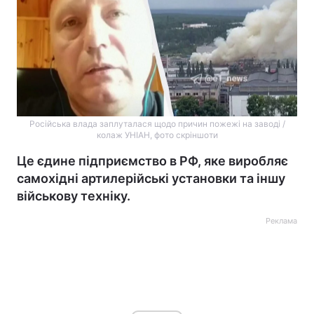
Російська влада заплуталася щодо причин пожежі на заводі /
колаж УНІАН, фото скріншоти
Це єдине підприємство в РФ, яке виробляє
самохідні артилерійські установки та іншу
військову техніку.
Реклама