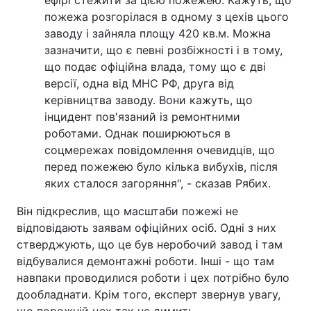
ефірі стежити за цією пожежею. Кажуть, що
пожежа розгорілася в одному з цехів цього
заводу і зайняла площу 420 кв.м. Можна
зазначити, що є певні розбіжності і в тому,
що подає офіційна влада, тому що є дві
версії, одна від МНС РФ, друга від
керівництва заводу. Вони кажуть, що
інцидент пов'язаний із ремонтними
роботами. Однак поширюються в
соцмережах повідомлення очевидців, що
перед пожежею було кілька вибухів, після
яких сталося загоряння", - сказав Рябих.
Він підкреслив, що масштаби пожежі не
відповідають заявам офіційних осіб. Одні з них
стверджують, що це був неробочий завод і там
відбувалися демонтажні роботи. Інші - що там
навпаки проводилися роботи і цех потрібно було
дообладнати. Крім того, експерт звернув увагу,