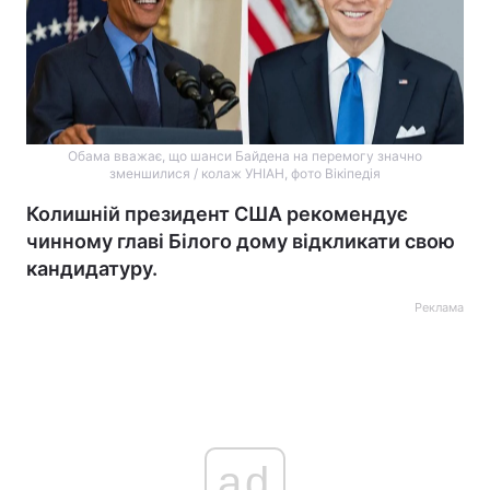
Обама вважає, що шанси Байдена на перемогу значно
зменшилися / колаж УНІАН, фото Вікіпедія
Колишній президент США рекомендує
чинному главі Білого дому відкликати свою
кандидатуру.
Реклама
ad