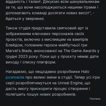
відданість і талант. Дякуємо всім шанувальникам
за те, що вони насолоджуються нашими іграми і
допомагають команді досягати нових висот", -
йдеться у зверненні.
Також студія представила святковий арт із
зображенням ключових персонажів своїх
проєктів, включно з мисливцем на вампірів
Блейдом, головним героєм майбутньої гри
Marvel's Blade, анонсованої на The Game Awards у
грудні 2023 року. Поки що у проєкту немає дати
виходу і списку платформ.
Нагадаємо, що нещодавно розробники Halo
розповіли
про великі зміни в студії. Тепер усі ігри
серії розроблятимуться на Unreal Engine, що
дасть змогу прискорити процес створення і
полегшить пошук нових розробників.
Реклама