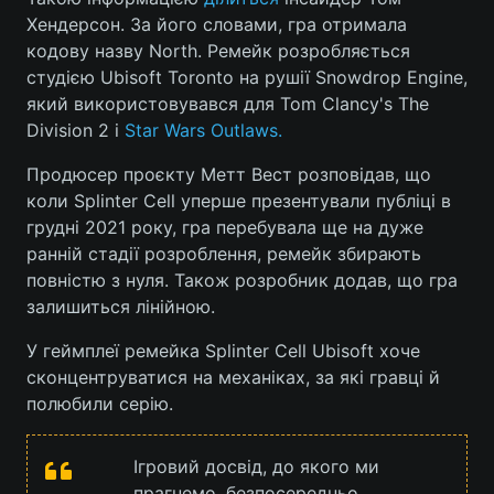
Хендерсон. За його словами, гра отримала
кодову назву North. Ремейк розробляється
студією Ubisoft Toronto на рушії Snowdrop Engine,
який використовувався для Tom Clancy's The
Division 2 і
Star Wars Outlaws.
Продюсер проєкту Метт Вест розповідав, що
коли Splinter Cell уперше презентували публіці в
грудні 2021 року, гра перебувала ще на дуже
ранній стадії розроблення, ремейк збирають
повністю з нуля. Також розробник додав, що гра
залишиться лінійною.
У геймплеї ремейка Splinter Cell Ubisoft хоче
сконцентруватися на механіках, за які гравці й
полюбили серію.
Ігровий досвід, до якого ми
прагнемо, безпосередньо