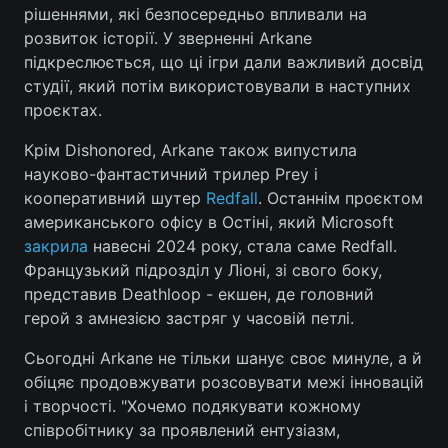
рішеннями, які безпосередньо впливали на
розвиток історії. У зверненні Arkane
підкреслюється, що ці ігри дали важливий досвід
студії, який потім використовували в наступних
проєктах.
Крім Dishonored, Arkane також випустила
науково-фантастичний трилер Prey і
кооперативний шутер
Redfall
. Останнім проєктом
американського офісу в Остіні, який Microsoft
закрила
навесні 2024 року, стала саме Redfall.
Французький підрозділ у Ліоні, зі свого боку,
представив Deathloop - екшен, де головний
герой з амнезією застряг у часовій петлі.
Сьогодні Arkane не тільки шанує своє минуле, а й
обіцяє продовжувати розсовувати межі інновацій
і творчості. "Хочемо подякувати кожному
співробітнику за проявлений ентузіазм,