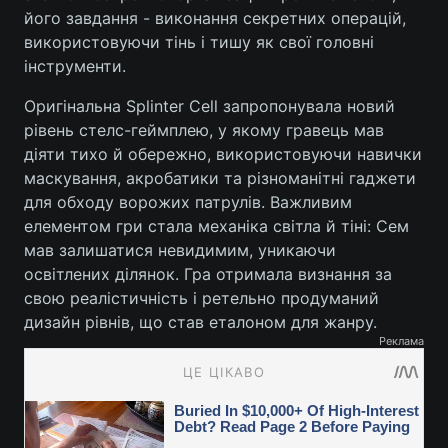
його завдання - виконання секретних операцій,
використовуючи тінь і тишу як свої головні
інструменти.
Оригінальна Splinter Cell запропонувала новий
рівень стелс-геймплею, у якому гравець мав
діяти тихо й обережно, використовуючи навички
маскування, акробатики та різноманітні гаджети
для обходу ворожих патрулів. Важливим
елементом гри стала механіка світла й тіні: Сем
мав залишатися невидимим, уникаючи
освітлених ділянок. Гра отримала визнання за
свою реалістичність і ретельно продуманий
дизайн рівнів, що став еталоном для жанру.
Реклама