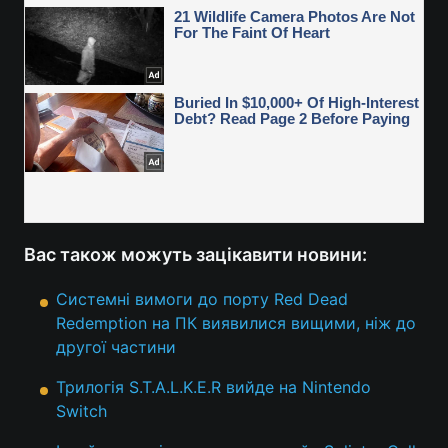
Вас також можуть зацікавити новини:
Системні вимоги до порту Red Dead
Redemption на ПК виявилися вищими, ніж до
другої частини
Трилогія S.T.A.L.K.E.R вийде на Nintendo
Switch