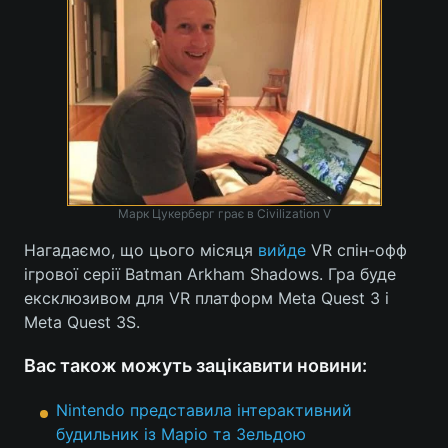
Тема оформлення
Марк Цукерберг грає в Civilization V
Нагадаємо, що цього місяця
вийде
VR спін-офф
ігрової серії Batman Arkham Shadows. Гра буде
ексклюзивом для VR платформ Meta Quest 3 і
Meta Quest 3S.
Вас також можуть зацікавити новини:
Nintendo представила інтерактивний
будильник із Маріо та Зельдою