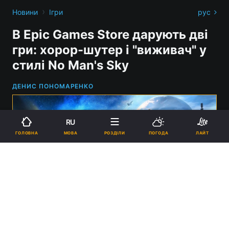
›
Новини
Ігри
рус
В Epic Games Store дарують дві
гри: хорор-шутер і "виживач" у
стилі No Man's Sky
ДЕНИС ПОНОМАРЕНКО
RU
МОВА
ГОЛОВНА
РОЗДІЛИ
ПОГОДА
ЛАЙТ
EGS дарує дві гри: Empyrion: Galactic Survival і Outliver: Tribulation /
фото Eleon Game Studios
20:04, 10.10.2024
1 хв.
5168