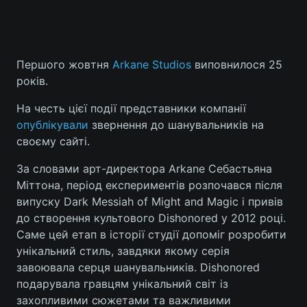
Першого жовтня
Arkane Studios
виповнилося 25
років.
На честь цієї події представники компанії
опублікували
звернення до шанувальників на
своєму сайті.
За словами арт-директора Arkane Себастьяна
Міттона, період експериментів розпочався після
випуску Dark Messiah of Might and Magic і привів
до створення культового Dishonored у 2012 році.
Саме цей етап в історії студії допоміг розробити
унікальний стиль, завдяки якому серія
завоювала серця шанувальників. Dishonored
подарувала гравцям унікальний світ із
захопливими сюжетами та важливими