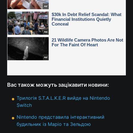
Вас також можуть зацікавити новини:
Трилогія S.T.A.L.K.E.R вийде на Nintendo
Switch
Nintendo представила інтерактивний
будильник із Маріо та Зельдою