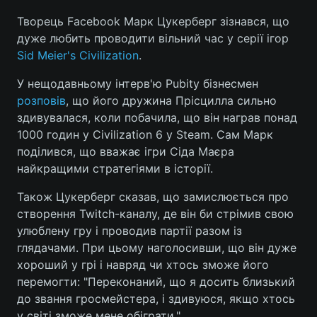
Творець Facebook Марк Цукерберг зізнався, що
дуже любить проводити вільний час у серії ігор
Sid Meier's Civilization
.
Головна
Війна
У нещодавньому інтерв'ю Pubity бізнесмен
Україна
Політика
розповів
, що його дружина Прісцилла сильно
здивувалася, коли побачила, що він награв понад
Економіка
Світ
1000 годин у Civilization 6 у Steam. Сам Марк
поділився, що вважає ігри Сіда Маєра
Спорт
Наука
найкращими стратегіями в історії.
Техно і зв'язок
Лайт
Також Цукерберг сказав, що замислюється про
створення Twitch-каналу, де він би стрімив свою
Зброя
Інциденти
улюблену гру і проводив партії разом із
глядачами. При цьому наголосивши, що він дуже
Здоров'я
Туризм
хороший у грі і навряд чи хтось зможе його
Цікавинки
Погода
перемогти: "Переконаний, що я досить близький
до звання гросмейстера, і здивуюся, якщо хтось
Екологія
Регіони
у світі зможе мене обіграти."