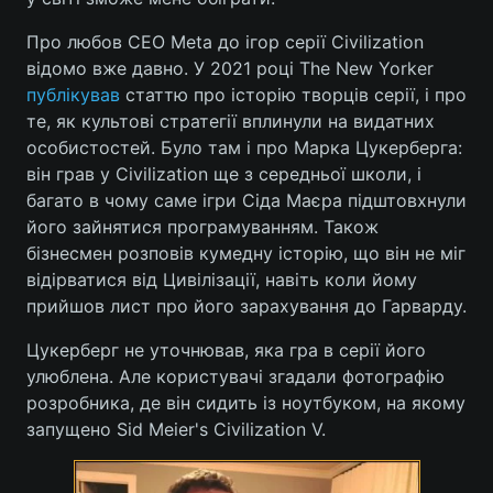
Лонгріди
Про любов CEO Meta до ігор серії Civilization
відомо вже давно. У 2021 році The New Yorker
публікував
статтю про історію творців серії, і про
Відео з Youtube
Статті
те, як культові стратегії вплинули на видатних
особистостей. Було там і про Марка Цукерберга:
Інтерв'ю
Думки
він грав у Civilization ще з середньої школи, і
багато в чому саме ігри Сіда Маєра підштовхнули
Архів
Вакансії
його зайнятися програмуванням. Також
Контакти
бізнесмен розповів кумедну історію, що він не міг
відірватися від Цивілізації, навіть коли йому
Послуги
прийшов лист про його зарахування до Гарварду.
Цукерберг не уточнював, яка гра в серії його
улюблена. Але користувачі згадали фотографію
розробника, де він сидить із ноутбуком, на якому
запущено Sid Meier's Civilization V.