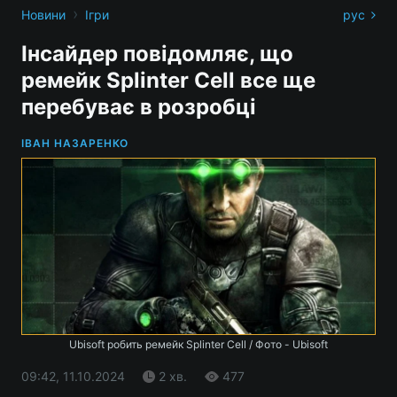
›
Новини
Ігри
рус
Інсайдер повідомляє, що
ремейк Splinter Cell все ще
перебуває в розробці
ІВАН НАЗАРЕНКО
Ubisoft робить ремейк Splinter Cell / Фото - Ubisoft
09:42, 11.10.2024
2 хв.
477