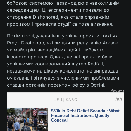
бойовою системою і взаємодією з навколишнім
середовищем. Ці експерименти привели до
створення Dishonored, яка стала справжнім
проривом і принесла студії світове визнання.
Потім послідували інші успішні проєкти, такі як
Prey і Deathloop, які зміцнили репутацію Arkane
як майстрів інноваційних ідей і глибокого
ігрового процесу. Однак, не всі проєкти були
успішними: кооперативний шутер Redfall,
незважаючи на цікаву концепцію, не виправдав
очікувань і зіткнувся з численними проблемами,
ставши останнім проєктом офісу в Остіні.
Реклама