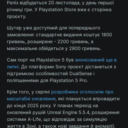
Реліз відбудеться 20 листопада, у день першої
річниці гри. У Playstation Store вже є сторінка
проєкту.
Головна
Війна
Шутер уже доступний для попереднього
замовлення: стандартне видання коштує 1800
Україна
Політика
гривень, розширене - 2200 гривень, а
максимальне обійдеться у 2800 гривень.
Економіка
Світ
Сам порт на Playstation 5 був
анонсований ще в
Спорт
Наука
липні
. До платформи Sony проєкт дістанеться з
підтримкою особливостей DualSense і
Техно і зв'язок
Лайт
поліпшеннями для Playstation 5 Pro.
Зброя
Інциденти
Крім того, у серпні
розробники оголосили про
масштабні оновлення
, які планується впровадити
Здоров'я
Туризм
до кінця 2025 року. У планах перехід на
оновлений рушій Unreal Engine 5.5.4, розширення
Цікавинки
Погода
системи A-Life, що відповідає за симуляцію
Екологія
Регіони
життя в Зоні, а також нові завдання й аномалії.