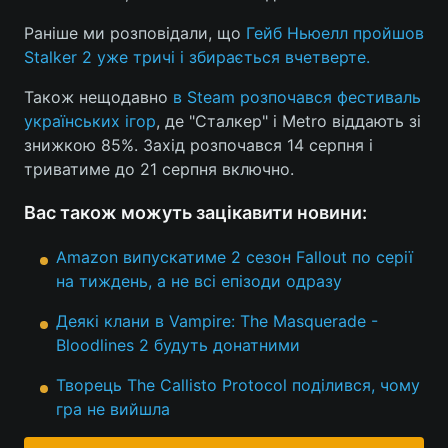
Раніше ми розповідали, що
Гейб Ньюелл пройшов
Лонгріди
Stalker 2 уже тричі і збирається вчетверте.
Відео з Youtube
Статті
Також нещодавно
в Steam розпочався фестиваль
українських ігор
, де "Сталкер" і Metro віддають зі
Інтерв'ю
Думки
знижкою 85%. Захід розпочався 14 серпня і
триватиме до 21 серпня включно.
Архів
Вакансії
Вас також можуть зацікавити новини:
Контакти
Amazon випускатиме 2 сезон Fallout по серії
Послуги
на тиждень, а не всі епізоди одразу
Деякі клани в Vampire: The Masquerade -
Bloodlines 2 будуть донатними
Творець The Callisto Protocol поділився, чому
гра не вийшла