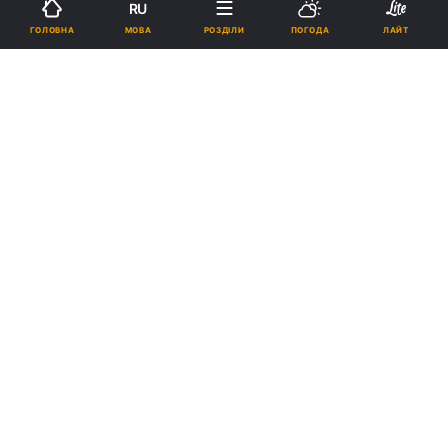
RU
МОВА
ГОЛОВНА
РОЗДІЛИ
ПОГОДА
ЛАЙТ
Деякі клани у Vampire: The Masquerade - Bloodlines 2 стали
платними / Фото - Paradox Interactive
12:40, 20.08.2025
2 хв.
816
За 2 з 6 кланів доведеться платити окремо.
Реклама