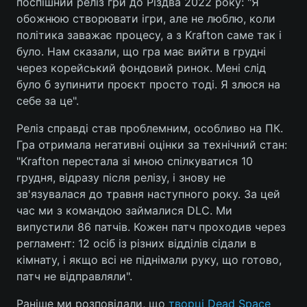
поспішний реліз гри до Різдва 2022 року: "Я
обожнюю створювати ігри, але не люблю, коли
політика заважає процесу, а з Krafton саме так і
було. Нам сказали, що гра має вийти в грудні
через корейський фондовий ринок. Мені слід
було б зупинити проєкт просто тоді. Я злюся на
себе за це".
Реліз справді став проблемним, особливо на ПК.
Гра отримала негативні оцінки за технічний стан:
"Krafton перестала зі мною спілкуватися 10
грудня, відразу після релізу, і знову не
зв'язувалася до травня наступного року. За цей
час ми з командою займалися DLC. Ми
випустили 86 патчів. Кожен патч проходив через
регламент: 12 осіб із різних відділів сідали в
кімнату, і якщо всі не піднімали руку, що готово,
патч не відправляли".
Раніше ми розповідали, що
творці Dead Space