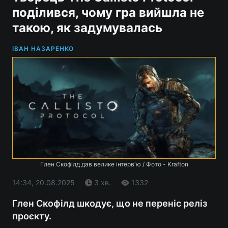
поділився, чому гра вийшла не
такою, як задумувалась
ІВАН НАЗАРЕНКО
Глен Скофілд дав велике інтерв'ю / Фото - Krafton
14:34, 20.08.2025
3 хв.
1332
Глен Скофілд шкодує, що не переніс реліз
проєкту.