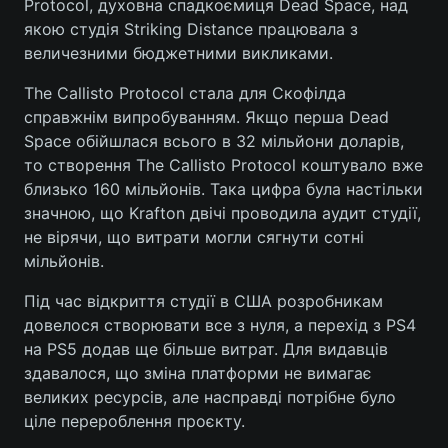
Protocol, духовна спадкоємиця Dead Space, над
якою студія Striking Distance працювала з
величезними бюджетними викликами.
The Callisto Protocol стала для Скофілда
справжнім випробуванням. Якщо перша Dead
Space обійшлася всього в 32 мільйони доларів,
то створення The Callisto Protocol коштувало вже
близько 160 мільйонів. Така цифра була настільки
значною, що Krafton двічі проводила аудит студії,
не вірячи, що витрати могли сягнути сотні
мільйонів.
Під час відкриття студії в США розробникам
довелося створювати все з нуля, а перехід з PS4
на PS5 додав ще більше витрат. Для видавців
здавалося, що зміна платформи не вимагає
великих ресурсів, але насправді потрібне було
ціле перероблення проєкту.