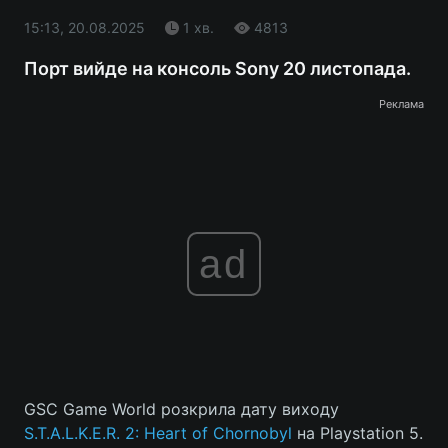
15:13, 20.08.2025
1 хв.
4813
Порт вийде на консоль Sony 20 листопада.
Реклама
ad
GSC Game World розкрила дату виходу
S.T.A.L.K.E.R. 2: Heart of Chornobyl
на Playstation 5.