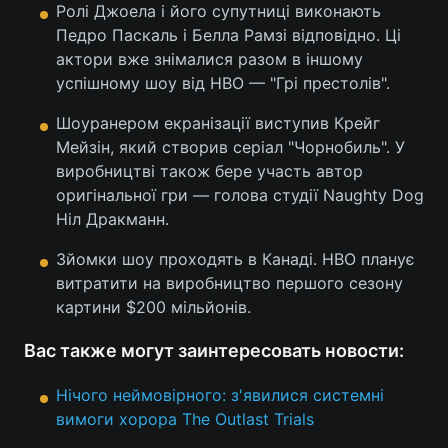
Ролі Джоела і його супутниці виконають
Педро Паскаль і Белла Рамзі відповідно. Ці
актори вже знімалися разом в іншому
успішному шоу від HBO — "Грі престолів".
Шоуранером екранізації виступив Крейг
Мейзін, який створив серіал "Чорнобиль". У
виробництві також бере участь автор
оригінальної гри — голова студії Naughty Dog
Ніл Дракманн.
Зйомки шоу проходять в Канаді. HBO планує
витратити на виробництво першого сезону
картини $200 мільйонів.
Вас также могут заинтересовать новости:
Нічого неймовірного: з'явилися системні
вимоги хорора The Outlast Trials