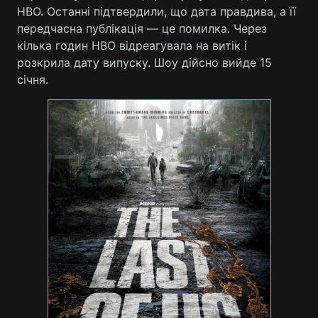
HBO. Останні підтвердили, що дата правдива, а її
Лонгріди
передчасна публікація — це помилка. Через
кілька годин HBO відреагувала на витік і
розкрила дату випуску. Шоу дійсно вийде 15
Відео з Youtube
Статті
січня.
Інтерв'ю
Думки
Архів
Вакансії
Контакти
Послуги