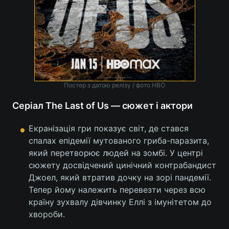
Тема оформлення
Постер з датою релізу / фото HBO
Серіал The Last of Us — сюжет і актори
Екранізація гри показує світ, де стався
спалах епідемії мутованого гриба-паразита,
який перетворює людей на зомбі. У центрі
сюжету досвідчений цинічний контрабандист
Джоел, який втратив дочку на зорі пандемії.
Тепер йому належить перевезти через всю
країну зухвалу дівчинку Еллі з імунітетом до
хвороби.