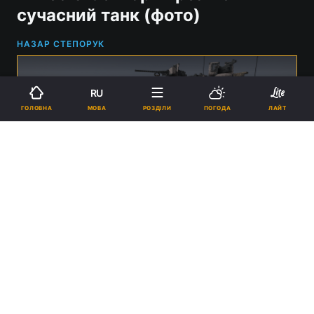
сучасний танк (фото)
НАЗАР СТЕПОРУК
RU
МОВА
ГОЛОВНА
РОЗДІЛИ
ПОГОДА
ЛАЙТ
Реалістичний танк в Minecraft / фото Zmilkirill
20:50, 31.10.2022
2 хв.
11454
Без застосування модифікацій не
обійшлося.
Реклама