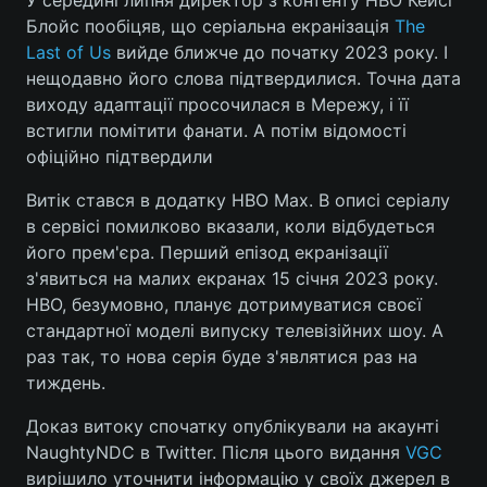
У середині липня директор з контенту HBO Кейсі
Блойс пообіцяв, що серіальна екранізація
The
Last of Us
вийде ближче до початку 2023 року. І
нещодавно його слова підтвердилися. Точна дата
Головна
Війна
виходу адаптації просочилася в Мережу, і її
встигли помітити фанати. А потім відомості
Україна
Політика
офіційно підтвердили
Економіка
Світ
Витік стався в додатку HBO Max. В описі серіалу
в сервісі помилково вказали, коли відбудеться
Спорт
Наука
його прем'єра. Перший епізод екранізації
з'явиться на малих екранах 15 січня 2023 року.
Техно і зв'язок
Лайт
HBO, безумовно, планує дотримуватися своєї
стандартної моделі випуску телевізійних шоу. А
Зброя
Інциденти
раз так, то нова серія буде з'являтися раз на
Здоров'я
Туризм
тиждень.
Доказ витоку спочатку опублікували на акаунті
Цікавинки
Погода
NaughtyNDC в Twitter. Після цього видання
VGC
Екологія
Регіони
вирішило уточнити інформацію у своїх джерел в