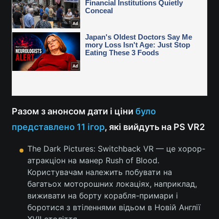
Разом з анонсом дати і ціни
було
представлено 11 ігор
, які вийдуть на PS VR2
The Dark Pictures: Switchback VR — це хорор-
атракціон на манер Rush of Blood.
Користувачам належить побувати на
багатьох моторошних локаціях, наприклад,
виживати на борту корабля-примари і
боротися з втіленнями відьом в Новій Англії
XVII століття.